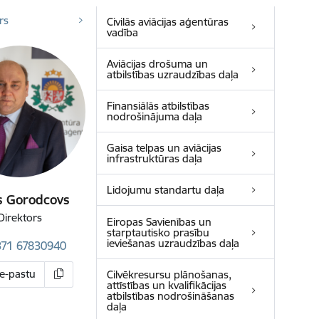
rs
Civilās aviācijas aģentūras
vadība
Aviācijas drošuma un
atbilstības uzraudzības daļa
Finansiālās atbilstības
nodrošinājuma daļa
Gaisa telpas un aviācijas
infrastruktūras daļa
Lidojumu standartu daļa
s Gorodcovs
Direktors
Eiropas Savienības un
starptautisko prasību
ieviešanas uzraudzības daļa
371 67830940
 e-pastu
Cilvēkresursu plānošanas,
attīstības un kvalifikācijas
atbilstības nodrošināšanas
daļa