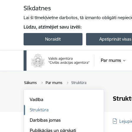
Pāriet uz lapas saturu
Sīkdatnes
Lai šī tīmekļvietne darbotos, tā izmanto obligāti nepiec
Lūdzu, atzīmējiet savu izvēli:
Noraidīt
Apstiprināt visas
Par mums
Sākums
Par mums
Struktūra
Strukt
Vadība
Struktūra
Darbības jomas
Lejupi
Publikācijas un pārskati