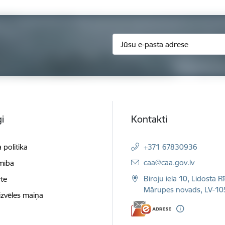
i
Kontakti
 politika
+371 67830936
E-pasts:
caa@caa.gov.lv
mība
Biroju iela 10, Lidosta R
te
Mārupes novads, LV-10
izvēles maiņa