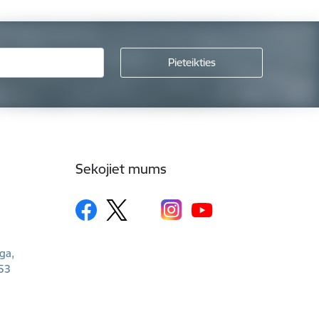
Sekojiet mums
īga,
53