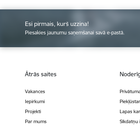
Esi pirmais, kurš uzzina!
Piesakies jaunumu saņemšanai savā e-pastā.
Kājene
Ātrās saites
Noderīg
Vakances
Privātuma
Iepirkumi
Piekļūsta
Projekti
Lapas kar
Par mums
Sīkdatņu 