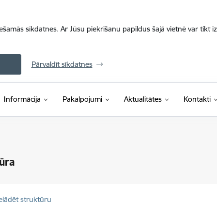
iešamās sīkdatnes. Ar Jūsu piekrišanu papildus šajā vietnē var tikt i
Pārvaldīt sīkdatnes
Informācija
Pakalpojumi
Aktualitātes
Kontakti
ūra
elādēt struktūru