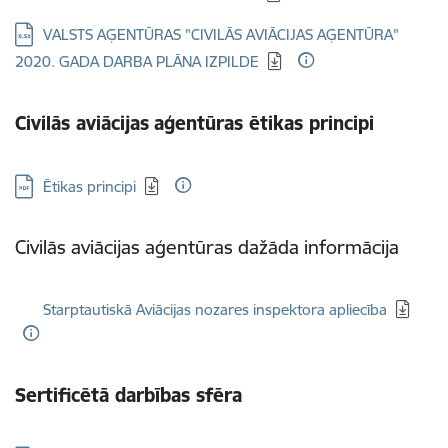
Lejupielādēt:
VALSTS AĢENTŪRAS "CIVILĀS AVIĀCIJAS AĢENTŪRA"
2020. GADA DARBA PLĀNA IZPILDE
Civilās aviācijas
aģentūras ētikas principi
Lejupielādēt:
Ētikas principi
Civilās aviācijas aģentūras dažāda informācija
Lejupielādēt:
Starptautiskā Aviācijas nozares inspektora apliecība
Sertificētā darbības sfēra