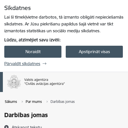
Pāriet uz lapas saturu
Sīkdatnes
Spied
lai meklētu
Enter
Lai šī tīmekļvietne darbotos, tā izmanto obligāti nepieciešamās
sīkdatnes. Ar Jūsu piekrišanu papildus šajā vietnē var tikt
izmantotas statistikas un sociālo mediju sīkdatnes.
Lūdzu, atzīmējiet savu izvēli:
Noraidīt
Apstiprināt visas
Pārvaldīt sīkdatnes
Sākums
Par mums
Darbības jomas
Darbības jomas
Atskaņot tekstu