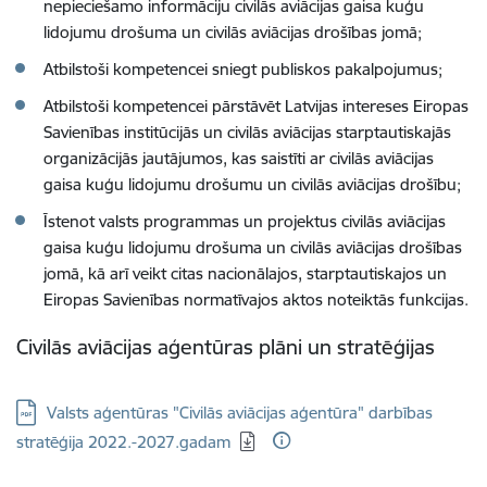
nepieciešamo informāciju civilās aviācijas gaisa kuģu
lidojumu drošuma un civilās aviācijas drošības jomā;
Atbilstoši kompetencei sniegt publiskos pakalpojumus;
Atbilstoši kompetencei pārstāvēt Latvijas intereses Eiropas
Savienības institūcijās un civilās aviācijas starptautiskajās
organizācijās jautājumos, kas saistīti ar civilās aviācijas
gaisa kuģu lidojumu drošumu un civilās aviācijas drošību;
Īstenot valsts programmas un projektus civilās aviācijas
gaisa kuģu lidojumu drošuma un civilās aviācijas drošības
jomā, kā arī veikt citas nacionālajos, starptautiskajos un
Eiropas Savienības normatīvajos aktos noteiktās funkcijas
.
Civilās aviācijas aģentūras plāni un stratēģijas
Lejupielādēt:
Valsts aģentūras "Civilās aviācijas aģentūra" darbības
stratēģija 2022.-2027.gadam