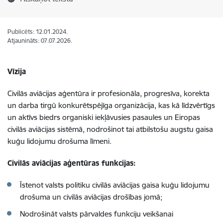
Publicēts: 12.01.2024.
Atjaunināts: 07.07.2026.
Vīzija
Civilās aviācijas aģentūra ir profesionāla, progresīva, korekta
un darba tirgū konkurētspējīga organizācija, kas kā līdzvērtīgs
un aktīvs biedrs organiski iekļāvusies pasaules un Eiropas
civilās aviācijas sistēmā, nodrošinot tai atbilstošu augstu gaisa
kuģu lidojumu drošuma līmeni.
Civilās aviācijas aģentūras funkcijas:
Īstenot valsts politiku civilās aviācijas gaisa kuģu lidojumu
drošuma un civilās aviācijas drošības jomā;
Nodrošināt valsts pārvaldes funkciju veikšanai