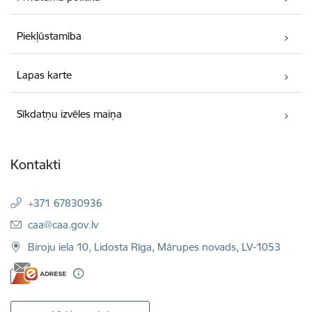
Piekļūstamība
Lapas karte
Sīkdatņu izvēles maiņa
Kontakti
+371 67830936
E-pasts:
caa@caa.gov.lv
Biroju iela 10, Lidosta Rīga, Mārupes novads, LV-1053