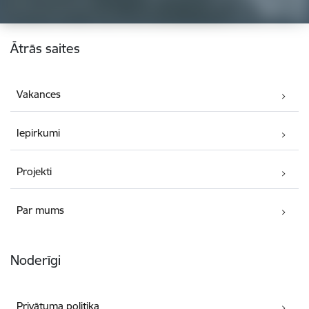
Kājene
Ātrās saites
Vakances
Iepirkumi
Projekti
Par mums
Noderīgi
Privātuma politika