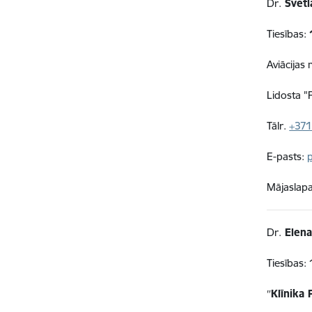
Dr.
Svetl
Tiesības:
Aviācijas
Lidosta 
Tālr.
+371
E-pasts:
Mājaslapa
Dr.
Elena
Tiesības:
″
Klīnika 