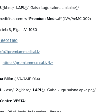
2.
*
klase/
LAPL
*
/ Gaisa kuģu salona apkalpe
*
/
 medicīnas centrs ″
Premium Medical
″ (LVA/AeMC-002)
a iela 3, Rīga, LV–1050
 66011160
info@premiummedical.lv
a:
https://premiummedical.lv/lv/
na Bilko
(LVA/AME-014)
1.
klase/
2.
*
klase/
LAPL
*
/ Gaisa kuģu salona apkalpe
*
/
 Centre VESTA
″
tr. 128/1, Irpin, Kyiv region, Ukraine