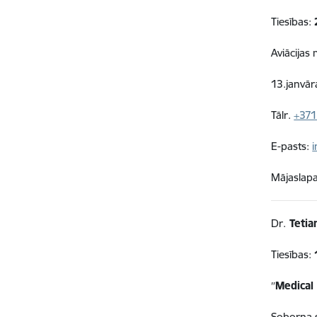
Tiesības:
Aviācijas
13.janvār
Tālr.
+371
E-pasts:
Mājaslap
Dr.
Tetia
Tiesības:
″
Medical
Soborna s