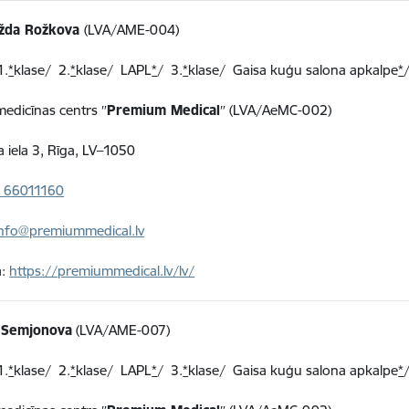
žda Rožkova
(LVA/AME-004)
1.
*
klase/ 2.
*
klase/ LAPL
*
/
3
.
*
klase/
Gaisa kuģu salona apkalpe
*
 medicīnas centrs ″
Premium Medical
″ (LVA/AeMC-002)
a iela 3, Rīga, LV–1050
 66011160
info@premiummedical.lv
a:
https://premiummedical.lv/lv/
a Semjonova
(LVA/AME-007)
1.
*
klase/ 2.
*
klase/ LAPL
*
/
3
.
*
klase/
Gaisa kuģu salona apkalpe
*