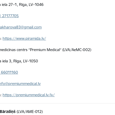
 iela 27–1, Rīga, LV–1046
1 27177705
zakharova83@gmail.com
a:
https://www.piramida.lv/
 medicīnas centrs ″Premium Medical″ (LVA/AeMC-002)
a iela 3, Rīga, LV–1050
 66011160
info@premiummedical.lv
a:
https://premiummedical.lv/lv/
 Bārzdiņš
(LVA/AME-012)