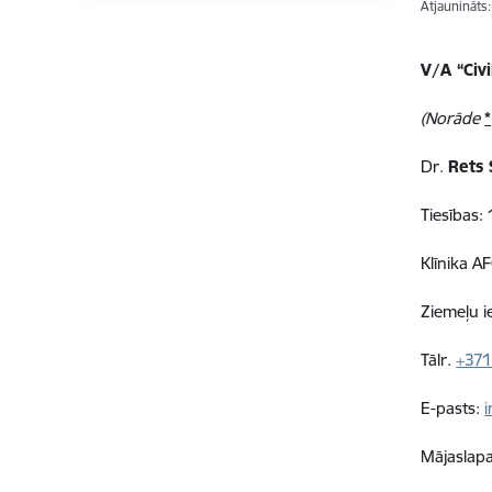
Atjaunināts
V/A “Civi
(Norāde
*
Dr.
Rets 
Tiesības:
Klīnika 
Ziemeļu i
Tālr.
+37
E-pasts:
Mājaslap