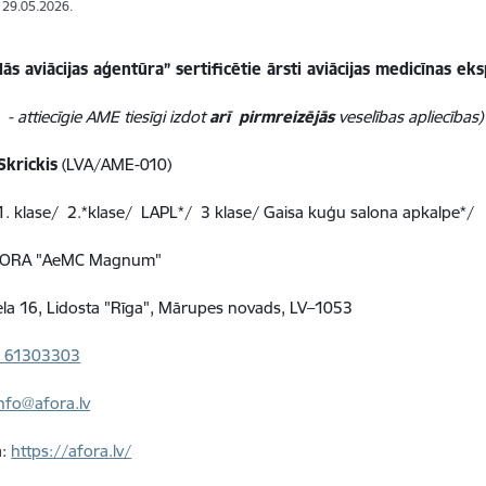
: 29.05.2026.
lās aviācijas aģentūra” sertificētie ārsti aviācijas medicīnas ek
- attiecīgie AME tiesīgi izdot
arī
pirmreizējās
veselības apliecības)
Skrickis
(LVA/AME-010)
 1. klase/ 2.*klase/ LAPL*/ 3 klase/ Gaisa kuģu salona apkalpe*/
AFORA "AeMC Magnum"
ela 16, Lidosta "Rīga", Mārupes novads, LV–1053
1 61303303
info@afora.lv
a:
https://afora.lv/