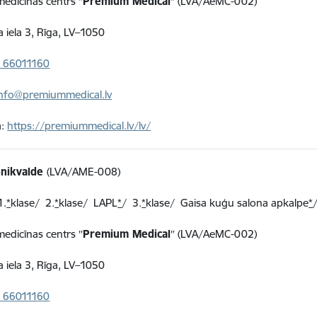
 medicīnas centrs ″
Premium Medical
″ (LVA/AeMC-002)
a iela 3, Rīga, LV–1050
 66011160
info@premiummedical.lv
a:
https://premiummedical.lv/lv/
Šnikvalde
(LVA/AME-008)
1.
*
klase/ 2.
*
klase/ LAPL
*
/
3
.
*
klase/
Gaisa kuģu salona apkalpe
*
 medicīnas centrs ″
Premium Medical
″ (LVA/AeMC-002)
a iela 3, Rīga, LV–1050
 66011160