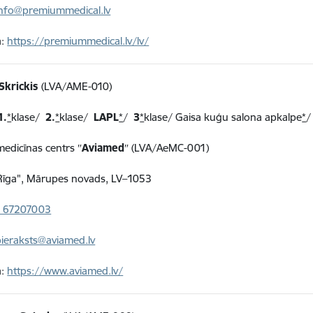
info@premiummedical.lv
a:
https://premiummedical.lv/lv/
Skrickis
(LVA/AME-010)
1.
*
klase/
2.
*
klase/
LAPL
*
/
3
*
klase/ Gaisa kuģu salona apkalpe
*
/
 medicīnas centrs ″
Aviamed
″ (LVA/AeMC-001)
"Rīga", Mārupes novads, LV–1053
 67207003
pieraksts@aviamed.lv
a:
https://www.aviamed.lv/