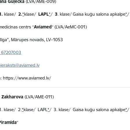
ana Guļecka
(LVA/AME-009)
1.
klase/
2.
*
klase/
LAPL
*
/
3
. klase/ Gaisa kuģu salona apkalpe
*
/
 medicīnas centrs ″
Aviamed
″ (LVA/AeMC-001)
"Rīga", Mārupes novads, LV–1053
 67207003
pieraksts@aviamed.lv
: https://www.aviamed.lv/
 Zakharova
(LVA/AME-011)
1.
klase/
2.
*
klase/ LAPL
*
/
3
.
klase/
Gaisa kuģu salona apkalpe
*
/
Piramīda
″