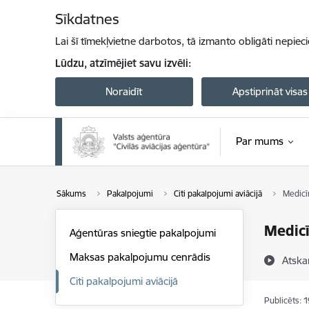
Pāriet uz lapas saturu
Sīkdatnes
Lai šī tīmekļvietne darbotos, tā izmanto obligāti nepiec
Lūdzu, atzīmējiet savu izvēli:
Noraidīt
Apstiprināt visas
Par mums
Sākums
Pakalpojumi
Citi pakalpojumi aviācijā
Medicī
Medicī
Aģentūras sniegtie pakalpojumi
Maksas pakalpojumu cenrādis
Atska
Citi pakalpojumi aviācijā
Publicēts: 