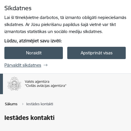
Pāriet uz lapas saturu
Sīkdatnes
Spied
lai meklētu
Enter
Lai šī tīmekļvietne darbotos, tā izmanto obligāti nepieciešamās
sīkdatnes. Ar Jūsu piekrišanu papildus šajā vietnē var tikt
izmantotas statistikas un sociālo mediju sīkdatnes.
Lūdzu, atzīmējiet savu izvēli:
Noraidīt
Apstiprināt visas
Pārvaldīt sīkdatnes
Sākums
Iestādes kontakti
Iestādes kontakti