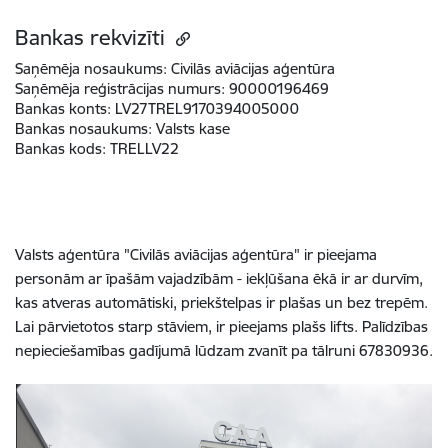
Bankas rekvizīti
Saņēmēja nosaukums:
Civilās aviācijas aģentūra
Saņēmēja reģistrācijas numurs:
90000196469
Bankas konts:
LV27TREL9170394005000
Bankas nosaukums:
Valsts kase
Bankas kods:
TRELLV22
Valsts aģentūra "Civilās aviācijas aģentūra" ir pieejama
personām ar īpašām vajadzībām - iekļūšana ēkā ir ar durvīm,
kas atveras automātiski, priekštelpas ir plašas un bez trepēm.
Lai pārvietotos starp stāviem, ir pieejams plašs lifts. Palīdzības
nepieciešamības gadījumā lūdzam zvanīt pa tālruni 67830936.