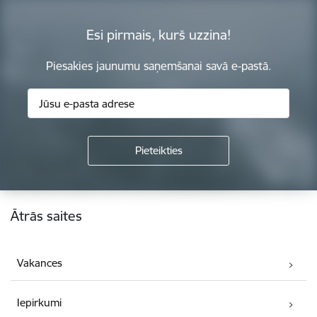
Esi pirmais, kurš uzzina!
Piesakies jaunumu saņemšanai savā e-pastā.
Kājene
Ātrās saites
Vakances
Iepirkumi