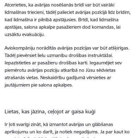
Atcerieties, ka avārijas nosēšanās brīdī var būt vairāki
lidmašīnas triecieni, tādēļ palieciet avārijas pozīcijā līdz brīdim,
kad lidmašīna ir pilnībā apstājusies. Brīdī, kad lidmašīna
apstājas, salona apkalpe pasažieriem dod komandas, lai
uzsāktu evakuāciju.
Aviokompāniju norādītās avārijas pozīcijas var būt atšķirīgas.
Tādēļ pievērsiet lielu uzmanību drošības instruktāžai.
Iepazīstieties ar pasažieru drošības karti. Iegaumējiet sev
piemērotu avārijas pozīciju atkarībā no Jūsu sēdvietas
atrašanās vietas. Neskaidrību gadījumā vērsieties ar
jautājumiem pie salona apkalpes.
Lietas, kas jāzina, ceļojot ar gaisa kuģi
Ir ļoti svarīgi zināt, kā izmantot avārijas un glābšanas
aprīkojumu un ko darīt, ja notiek negadījums. Ja par kaut ko