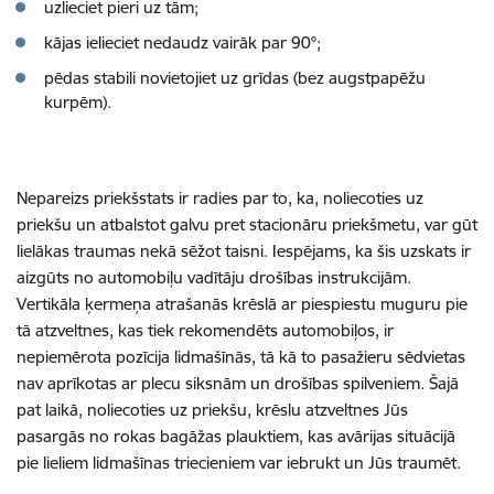
uzlieciet pieri uz tām;
kājas ielieciet nedaudz vairāk par 90°;
pēdas stabili novietojiet uz grīdas (bez augstpapēžu
kurpēm).
Nepareizs priekšstats ir radies par to, ka, noliecoties uz
priekšu un atbalstot galvu pret stacionāru priekšmetu, var gūt
lielākas traumas nekā sēžot taisni. Iespējams, ka šis uzskats ir
aizgūts no automobiļu vadītāju drošības instrukcijām.
Vertikāla ķermeņa atrašanās krēslā ar piespiestu muguru pie
tā atzveltnes, kas tiek rekomendēts automobiļos, ir
nepiemērota pozīcija lidmašīnās, tā kā to pasažieru sēdvietas
nav aprīkotas ar plecu siksnām un drošības spilveniem. Šajā
pat laikā, noliecoties uz priekšu, krēslu atzveltnes Jūs
pasargās no rokas bagāžas plauktiem, kas avārijas situācijā
pie lieliem lidmašīnas triecieniem var iebrukt un Jūs traumēt.