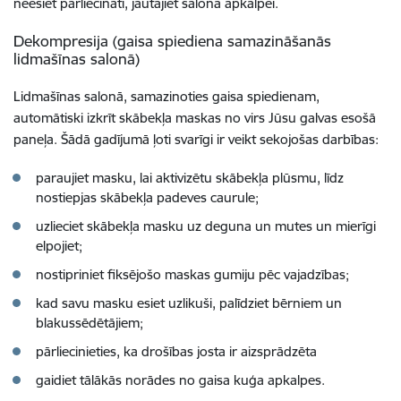
neesiet pārliecināti, jautājiet salona apkalpei.
Dekompresija (gaisa spiediena samazināšanās
lidmašīnas salonā)
Lidmašīnas salonā, samazinoties gaisa spiedienam,
automātiski izkrīt skābekļa maskas no virs Jūsu galvas esošā
paneļa. Šādā gadījumā ļoti svarīgi ir veikt sekojošas darbības:
paraujiet masku, lai aktivizētu skābekļa plūsmu, līdz
nostiepjas skābekļa padeves caurule;
uzlieciet skābekļa masku uz deguna un mutes un mierīgi
elpojiet;
nostipriniet fiksējošo maskas gumiju pēc vajadzības;
kad savu masku esiet uzlikuši, palīdziet bērniem un
blakussēdētājiem;
pārliecinieties, ka drošības josta ir aizsprādzēta
gaidiet tālākās norādes no gaisa kuģa apkalpes.