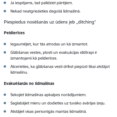
Ja iespējams, tad palīdziet pārējiem.
Nekad neatgriezieties degošā lidmašīnā.
Piespiedus nosēšanās uz ūdens jeb „ditching”
Peldierīces
Iegaumējiet, kur tās atrodas un kā izmantot.
Glābšanas vestes, plosti un evakuācijas slīdtrapi ir
izmantojami kā peldierīces.
Atcerieties, ka glābšanas vesti drīkst piepūst tikai atstājot
lidmašīnu.
Evakuēšanās no lidmašīnas
Sekojiet lidmašīnas apkalpes norādījumiem.
Saglabājiet mieru un dodieties uz tuvāko avārijas izeju.
Atstājiet visas personīgās mantas lidmašīnā.