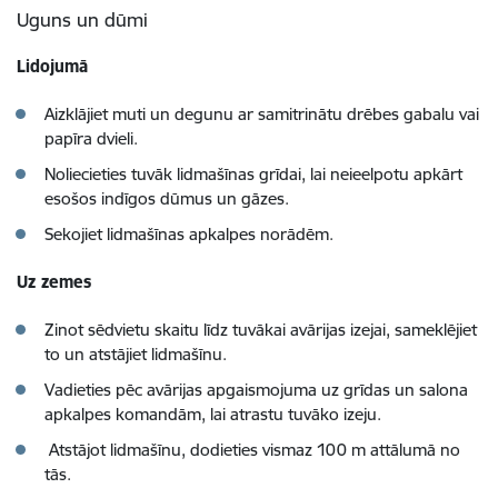
Uguns un dūmi
Lidojumā
Aizklājiet muti un degunu ar samitrinātu drēbes gabalu vai
papīra dvieli.
Noliecieties tuvāk lidmašīnas grīdai, lai neieelpotu apkārt
esošos indīgos dūmus un gāzes.
Sekojiet lidmašīnas apkalpes norādēm.
Uz zemes
Zinot sēdvietu skaitu līdz tuvākai avārijas izejai, sameklējiet
to un atstājiet lidmašīnu.
Vadieties pēc avārijas apgaismojuma uz grīdas un salona
apkalpes komandām, lai atrastu tuvāko izeju.
Atstājot lidmašīnu, dodieties vismaz 100 m attālumā no
tās.