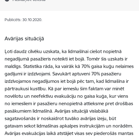
Publicēts: 30.10.2020.
Avārijas situācijā
Ļoti daudz cilvēku uzskata, ka lidmašīnai ciešot nopietnā
negadījumā pasažieris noteikti iet bojā. Tomēr šis uzskats ir
maldīgs. Statistika rāda, ka vairāk kā 70% gaisa kuģu nelaimes
gadījumi ir izdzīvojami. Savukārt aptuveni 70% pasažieru
izdzīvojamos negadījumos iet bojā pēc tam, kad lidmašīna ir
pārtraukusi kustību. Kā par iemeslu šim faktam var minēt
novēlotu un neefektīvu evakuāciju no gaisa kuģa, kur viens
no iemesliem ir pasažieru nenopietnā attieksme pret drošības
pasākumiem lidmašīnā. Avārijas situācijā vislabākā
sagatavošanās ir noskaidrot tuvāko avārijas izeju, būt
gatavam sekot lidmašīnas apkalpes instrukcijām un norādēm.
Avārijas evakuācijas laikā atstājiet visas sev piederošās mantas