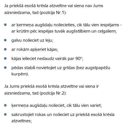
Ja priekšā esošā krēsla atzveltne vai siena nav Jums
aizsniedzama, tad (pozīcija Nr.1):
ar ķermeņa augšdaļu noliecieties, cik tālu vien iespējams -
ar krūtīm pēc iespējas tuvāk augšstilbiem un ceļgaliem;
galvu nolieciet uz leju;
ar rokām apķeriet kājas;
kājas ielieciet nedaudz vairāk par 90°;
pēdas stabili novietojiet uz grīdas (bez augstpapēžu
kurpēm).
Ja Jums priekšā esošā krēsla atzveltne vai siena ir
aizsniedzama, tad (pozīcija Nr.2):
ķermeņa augšdaļu nolieciet, cik tālu vien variet;
sakrustojiet rokas un nolieciet uz priekšā esošā krēsla
atzveltnes;