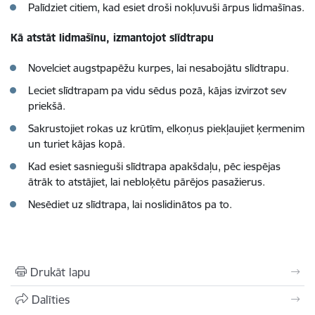
Palīdziet citiem, kad esiet droši nokļuvuši ārpus lidmašīnas.
Kā atstāt lidmašīnu, izmantojot slīdtrapu
Novelciet augstpapēžu kurpes, lai nesabojātu slīdtrapu.
Leciet slīdtrapam pa vidu sēdus pozā, kājas izvirzot sev
priekšā.
Sakrustojiet rokas uz krūtīm, elkoņus piekļaujiet ķermenim
un turiet kājas kopā.
Kad esiet sasnieguši slīdtrapa apakšdaļu, pēc iespējas
ātrāk to atstājiet, lai nebloķētu pārējos pasažierus.
Nesēdiet uz slīdtrapa, lai noslidinātos pa to.
Drukāt lapu
Dalīties