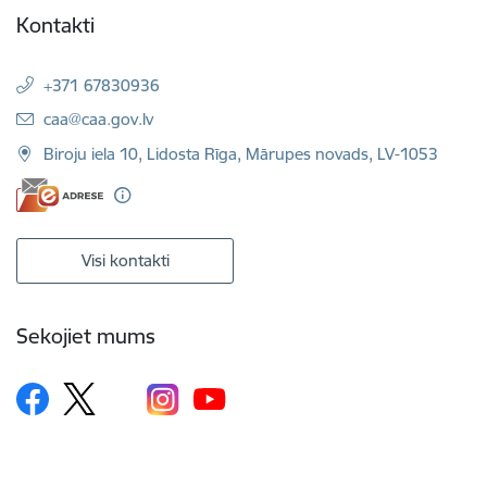
Kontakti
+371 67830936
E-pasts:
caa@caa.gov.lv
Biroju iela 10, Lidosta Rīga, Mārupes novads, LV-1053
Visi kontakti
Sekojiet mums