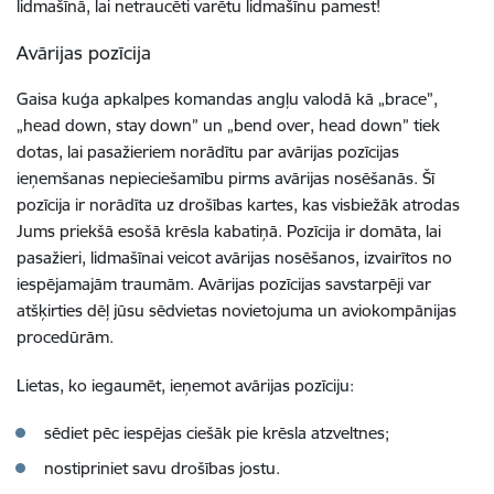
lidmašīnā, lai netraucēti varētu lidmašīnu pamest!
Avārijas pozīcija
Gaisa kuģa apkalpes komandas angļu valodā kā „brace”,
„head down, stay down” un „bend over, head down” tiek
dotas, lai pasažieriem norādītu par avārijas pozīcijas
ieņemšanas nepieciešamību pirms avārijas nosēšanās. Šī
pozīcija ir norādīta uz drošības kartes, kas visbiežāk atrodas
Jums priekšā esošā krēsla kabatiņā. Pozīcija ir domāta, lai
pasažieri, lidmašīnai veicot avārijas nosēšanos, izvairītos no
iespējamajām traumām. Avārijas pozīcijas savstarpēji var
atšķirties dēļ jūsu sēdvietas novietojuma un aviokompānijas
procedūrām.
Lietas, ko iegaumēt, ieņemot avārijas pozīciju:
sēdiet pēc iespējas ciešāk pie krēsla atzveltnes;
nostipriniet savu drošības jostu.