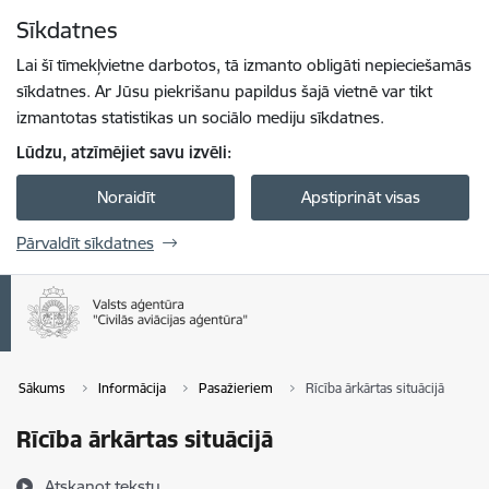
Pāriet uz lapas saturu
Sīkdatnes
Spied
lai meklētu
Enter
Lai šī tīmekļvietne darbotos, tā izmanto obligāti nepieciešamās
sīkdatnes. Ar Jūsu piekrišanu papildus šajā vietnē var tikt
izmantotas statistikas un sociālo mediju sīkdatnes.
Lūdzu, atzīmējiet savu izvēli:
Noraidīt
Apstiprināt visas
Pārvaldīt sīkdatnes
Sākums
Informācija
Pasažieriem
Rīcība ārkārtas situācijā
Rīcība ārkārtas situācijā
Atskaņot tekstu