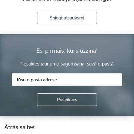
Sniegt atsauksmi
Esi pirmais, kurš uzzina!
Piesakies jaunumu saņemšanai savā e-pastā.
Kājene
Ātrās saites