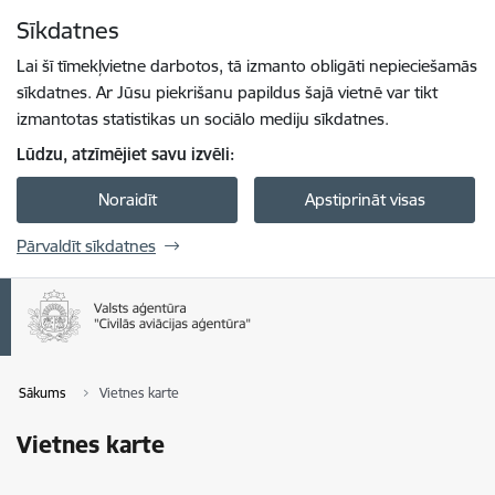
Pāriet uz lapas saturu
Sīkdatnes
Spied
lai meklētu
Enter
Lai šī tīmekļvietne darbotos, tā izmanto obligāti nepieciešamās
sīkdatnes. Ar Jūsu piekrišanu papildus šajā vietnē var tikt
izmantotas statistikas un sociālo mediju sīkdatnes.
Lūdzu, atzīmējiet savu izvēli:
Noraidīt
Apstiprināt visas
Pārvaldīt sīkdatnes
Sākums
Vietnes karte
Vietnes karte