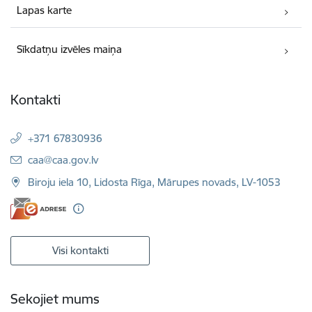
Lapas karte
Sīkdatņu izvēles maiņa
Kontakti
+371 67830936
E-pasts:
caa@caa.gov.lv
Biroju iela 10, Lidosta Rīga, Mārupes novads, LV-1053
Visi kontakti
Sekojiet mums