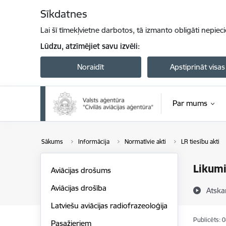
Pāriet uz lapas saturu
Sīkdatnes
Lai šī tīmekļvietne darbotos, tā izmanto obligāti nepiec
Lūdzu, atzīmējiet savu izvēli:
Noraidīt
Apstiprināt visas
Par mums
Sākums
Informācija
Normatīvie akti
LR tiesību akti
Likum
Aviācijas drošums
Aviācijas drošība
Atska
Latviešu aviācijas radiofrazeoloģija
Publicēts: 
Pasažieriem