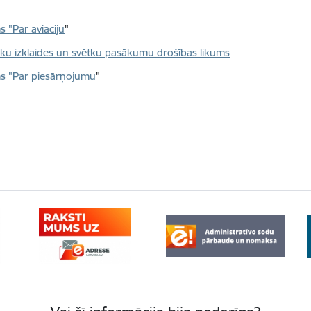
s "Par aviāciju
"
sku izklaides un svētku pasākumu drošības likums
s "Par piesārņojumu
"