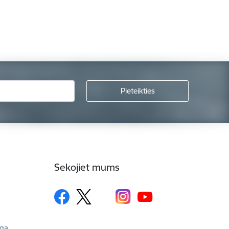
Sekojiet mums
īga,