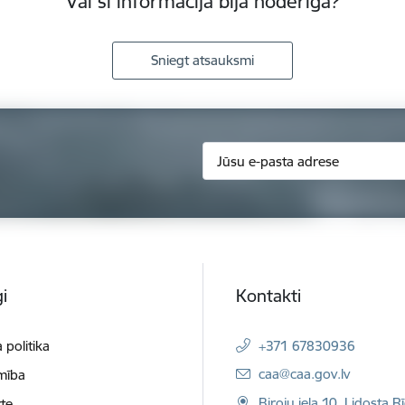
Vai šī informācija bija noderīga?
Sniegt atsauksmi
i
Kontakti
 politika
+371 67830936
E-pasts:
caa@caa.gov.lv
mība
Biroju iela 10, Lidosta R
te