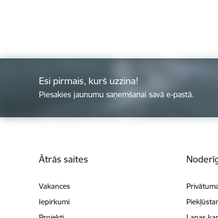
Esi pirmais, kurš uzzina!
Piesakies jaunumu saņemšanai savā e-pastā.
Kājene
Ātrās saites
Noderīg
Vakances
Privātuma
Iepirkumi
Piekļūsta
Projekti
Lapas kar