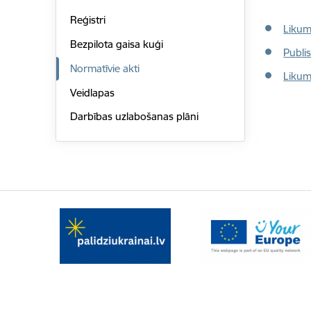
Reģistri
Likum
Bezpilota gaisa kuģi
Publi
Normatīvie akti
Likum
Veidlapas
Darbības uzlabošanas plāni