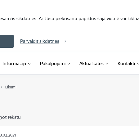
iešamās sīkdatnes. Ar Jūsu piekrišanu papildus šajā vietnē var tikt i
Pārvaldīt sīkdatnes
Informācija
Pakalpojumi
Aktualitātes
Kontakti
Likumi
i
ņot tekstu
08.02.2021.