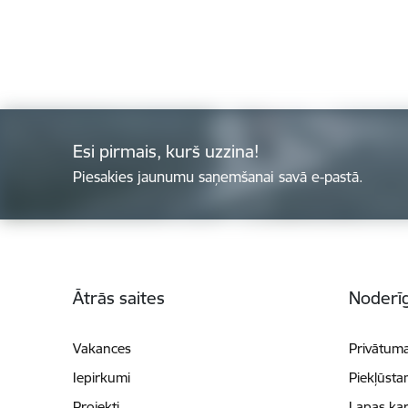
Esi pirmais, kurš uzzina!
Piesakies jaunumu saņemšanai savā e-pastā.
Kājene
Ātrās saites
Noderīg
Vakances
Privātuma
Iepirkumi
Piekļūsta
Projekti
Lapas kar