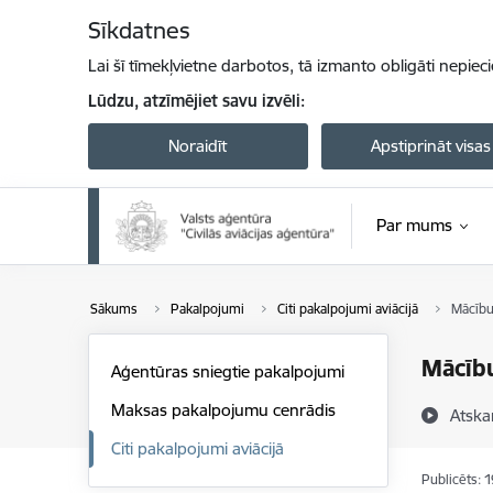
Pāriet uz lapas saturu
Sīkdatnes
Lai šī tīmekļvietne darbotos, tā izmanto obligāti nepiec
Lūdzu, atzīmējiet savu izvēli:
Noraidīt
Apstiprināt visas
Par mums
Sākums
Pakalpojumi
Citi pakalpojumi aviācijā
Mācību
Mācību
Aģentūras sniegtie pakalpojumi
Maksas pakalpojumu cenrādis
Atska
Citi pakalpojumi aviācijā
Publicēts: 