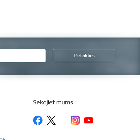
Sekojiet mums
īga,