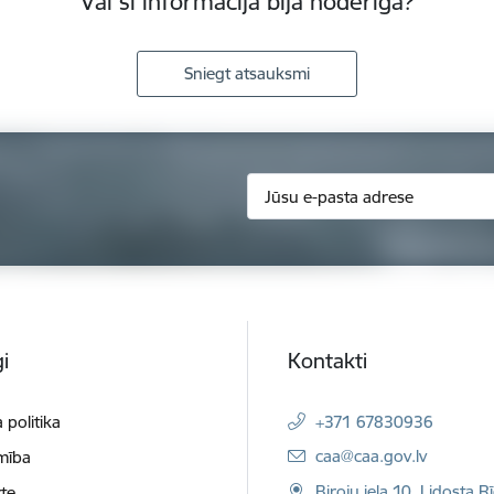
Vai šī informācija bija noderīga?
Sniegt atsauksmi
i
Kontakti
 politika
+371 67830936
E-pasts:
caa@caa.gov.lv
mība
Biroju iela 10, Lidosta R
te