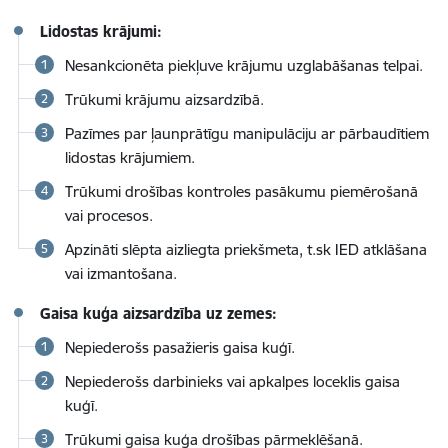
Lidostas krājumi:
Nesankcionēta piekļuve krājumu uzglabāšanas telpai.
Trūkumi krājumu aizsardzībā.
Pazīmes par ļaunprātīgu manipulāciju ar pārbaudītiem
lidostas krājumiem.
Trūkumi drošības kontroles pasākumu piemērošanā
vai procesos.
Apzināti slēpta aizliegta priekšmeta, t.sk IED atklāšana
vai izmantošana.
Gaisa kuģa aizsardzība uz zemes:
Nepiederošs pasažieris gaisa kuģī.
Nepiederošs darbinieks vai apkalpes loceklis gaisa
kuģī.
Trūkumi gaisa kuģa drošības pārmeklēšanā.