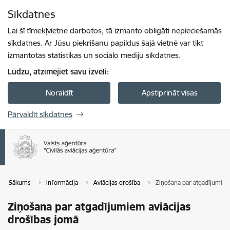
Pāriet uz lapas saturu
Sīkdatnes
Spied
lai meklētu
Enter
Lai šī tīmekļvietne darbotos, tā izmanto obligāti nepieciešamās
sīkdatnes. Ar Jūsu piekrišanu papildus šajā vietnē var tikt
izmantotas statistikas un sociālo mediju sīkdatnes.
Lūdzu, atzīmējiet savu izvēli:
Noraidīt
Apstiprināt visas
Pārvaldīt sīkdatnes
Sākums
Informācija
Aviācijas drošība
Ziņošana par atgadījumiem
Ziņošana par atgadījumiem aviācijas
drošības jomā