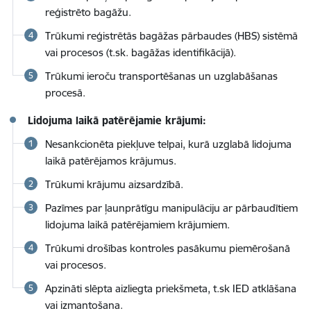
reģistrēto bagāžu.
Trūkumi reģistrētās bagāžas pārbaudes (HBS) sistēmā
vai procesos (t.sk. bagāžas identifikācijā).
Trūkumi ieroču transportēšanas un uzglabāšanas
procesā.
Lidojuma laikā patērējamie krājumi:
Nesankcionēta piekļuve telpai, kurā uzglabā lidojuma
laikā patērējamos krājumus.
Trūkumi krājumu aizsardzībā.
Pazīmes par ļaunprātīgu manipulāciju ar pārbaudītiem
lidojuma laikā patērējamiem krājumiem.
Trūkumi drošības kontroles pasākumu piemērošanā
vai procesos.
Apzināti slēpta aizliegta priekšmeta, t.sk IED atklāšana
vai izmantošana.