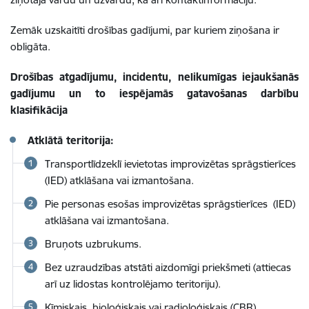
Zemāk uzskaitīti drošības gadījumi, par kuriem ziņošana ir
obligāta.
Drošības atgadījumu, incidentu, nelikumīgas iejaukšanās
gadījumu un to iespējamās gatavošanas darbību
klasifikācija
Atklātā teritorija:
Transportlīdzeklī ievietotas improvizētas sprāgstierīces
(IED) atklāšana vai izmantošana.
Pie personas esošas improvizētas sprāgstierīces (IED)
atklāšana vai izmantošana.
Bruņots uzbrukums.
Bez uzraudzības atstāti aizdomīgi priekšmeti (attiecas
arī uz lidostas kontrolējamo teritoriju).
Ķīmiskais, bioloģiskais vai radioloģiskais (CBR)