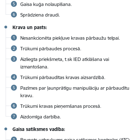
Gaisa kuģa nolaupīšana.
Sprādziena draudi.
Krava un pasts:
Nesankcionēta piekļuve kravas pārbaužu telpai.
Trūkumi pārbaudes procesā.
Aizliegta priekšmeta, t.sk IED atklāšana vai
izmantošana.
Trūkumi pārbaudītas kravas aizsardzībā.
Pazīmes par ļaunprātīgu manipulāciju ar pārbaudītu
kravu.
Trūkumi kravas pieņemšanas procesā.
Aizdomīga darbība.
Gaisa satiksmes vadība:
Bruņots uzbrukums gaisa satiksmes kontroles (ATC)