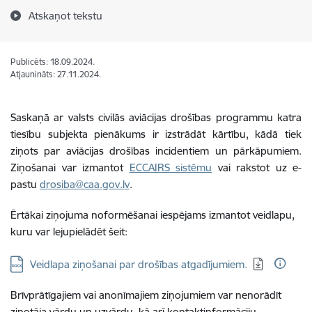
Atskaņot tekstu
Publicēts: 18.09.2024.
Atjaunināts: 27.11.2024.
Saskaņā ar valsts civilās aviācijas drošības programmu katra
tiesību subjekta pienākums ir izstrādāt kārtību, kādā tiek
ziņots par aviācijas drošības incidentiem un pārkāpumiem.
Ziņošanai var izmantot
ECCAIRS sistēmu
vai rakstot uz e-
pastu
drosiba@caa.gov.lv
.
Ērtākai ziņojuma noformēšanai iespējams izmantot veidlapu,
kuru var lejupielādēt
šeit:
Lejupielādēt:
Veidlapa ziņošanai par drošības atgadījumiem.
Brīvprātīgajiem vai anonīmajiem ziņojumiem var nenorādīt
ziņotāja vārdu un uzvārdu, kā arī kontaktinformāciju.