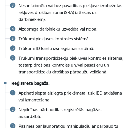
Nesankcionēta vai bez pavadības piekļuve ierobežotas
iekļuves drošības zonai (SRA) (attiecas uz
darbiniekiem).
Aizdomīga darbinieku uzvedība vai rīcība.
Trūkumi piekļuves kontroles sistēmā.
Trūkumi ID karšu izsniegšanas sistēmā.
Trūkumi transportlīdzekļu piekļuves kontroles sistēmā,
tostarp drošības kontroles un/vai pasažieru un
transportlīdzekļu drošības pārbaužu veikšanā.
Reģistrētā bagāža:
Apzināti slēpta aizliegta priekšmeta, t.sk IED atklāšana
vai izmantošana.
Nepilnības pārbaudītas reģistrētās bagāžas
aizsardzībā.
Pazīmes par ļaunprātīgu manipulāciju ar pārbaudītu