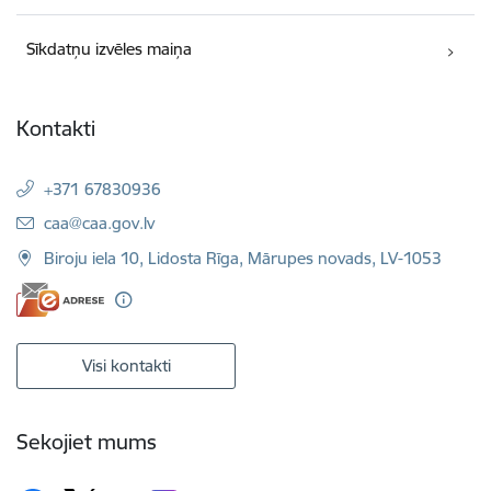
Sīkdatņu izvēles maiņa
Kontakti
+371 67830936
E-pasts:
caa@caa.gov.lv
Biroju iela 10, Lidosta Rīga, Mārupes novads, LV-1053
Visi kontakti
Sekojiet mums