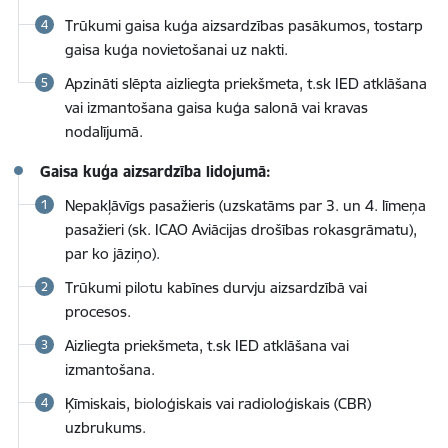
Trūkumi gaisa kuģa aizsardzības pasākumos, tostarp
gaisa kuģa novietošanai uz nakti.
Apzināti slēpta aizliegta priekšmeta, t.sk IED atklāšana
vai izmantošana gaisa kuģa salonā vai kravas
nodalījumā.
Gaisa kuģa aizsardzība lidojumā:
Nepakļāvīgs pasažieris (uzskatāms par 3. un 4. līmeņa
pasažieri (sk. ICAO Aviācijas drošības rokasgrāmatu),
par ko jāziņo).
Trūkumi pilotu kabīnes durvju aizsardzībā vai
procesos.
Aizliegta priekšmeta, t.sk IED atklāšana vai
izmantošana.
Ķīmiskais, bioloģiskais vai radioloģiskais (CBR)
uzbrukums.