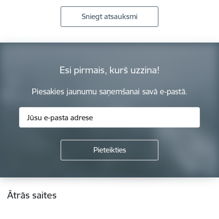
Sniegt atsauksmi
Esi pirmais, kurš uzzina!
Piesakies jaunumu saņemšanai savā e-pastā.
Kājene
Ātrās saites