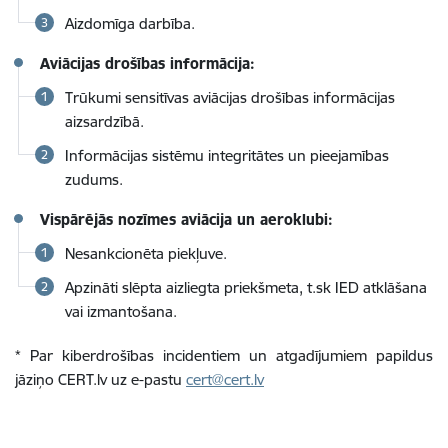
Aizdomīga darbība.
Aviācijas drošības informācija:
Trūkumi sensitīvas aviācijas drošības informācijas
aizsardzībā.
Informācijas sistēmu integritātes un pieejamības
zudums.
Vispārējās nozīmes aviācija un aeroklubi:
Nesankcionēta piekļuve.
Apzināti slēpta aizliegta priekšmeta, t.sk IED atklāšana
vai izmantošana.
* Par kiberdrošības incidentiem un atgadījumiem papildus
jāziņo CERT.lv uz e-pastu
cert@cert.lv