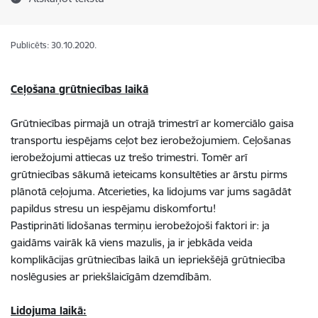
Publicēts: 30.10.2020.
Ceļošana grūtniecības laikā
Grūtniecības pirmajā un otrajā trimestrī ar komerciālo gaisa
transportu iespējams ceļot bez ierobežojumiem. Ceļošanas
ierobežojumi attiecas uz trešo trimestri. Tomēr arī
grūtniecības sākumā ieteicams konsultēties ar ārstu pirms
plānotā ceļojuma. Atcerieties, ka lidojums var jums sagādāt
papildus stresu un iespējamu diskomfortu!
Pastiprināti lidošanas termiņu ierobežojoši faktori ir: ja
gaidāms vairāk kā viens mazulis, ja ir jebkāda veida
komplikācijas grūtniecības laikā un iepriekšējā grūtniecība
noslēgusies ar priekšlaicīgām dzemdībām.
Lidojuma laikā: