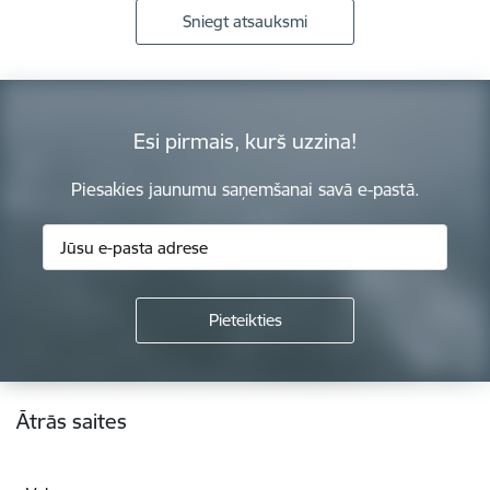
Sniegt atsauksmi
Esi pirmais, kurš uzzina!
Piesakies jaunumu saņemšanai savā e-pastā.
Kājene
Ātrās saites