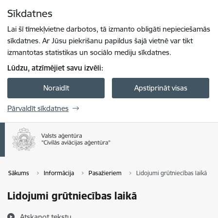
Pāriet uz lapas saturu
Sīkdatnes
Spied
lai meklētu
Enter
Lai šī tīmekļvietne darbotos, tā izmanto obligāti nepieciešamās
sīkdatnes. Ar Jūsu piekrišanu papildus šajā vietnē var tikt
izmantotas statistikas un sociālo mediju sīkdatnes.
Lūdzu, atzīmējiet savu izvēli:
Noraidīt
Apstiprināt visas
Pārvaldīt sīkdatnes
Sākums
Informācija
Pasažieriem
Lidojumi grūtniecības laikā
Lidojumi grūtniecības laikā
Atskaņot tekstu