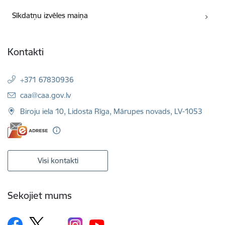
Sīkdatņu izvēles maiņa
Kontakti
+371 67830936
E-pasts:
caa@caa.gov.lv
Biroju iela 10, Lidosta Rīga, Mārupes novads, LV-1053
Visi kontakti
Sekojiet mums