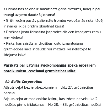
• Lidmašīnas salonā ir samazināts gaisa mitrums, tādēļ ir ļoti
svarīgi uzņemt daudz šķidruma!
• Grūtniecēm pastāv palielināts trombu veidošanās risks, tādēļ
ir svarīgi ik pa brīdim izkustināt kājas!
• Drošības jostu lidmašīnā jāsprādzē cik vien iespējams zemu
zem vēdera!
• Risks, kas saistīts ar drošības jostu izmantošanu
grūtniecības laikā ir daudz reiz mazāks, kā nelietojot to
lidojuma laikā!
Pārskats par Latvijas aviokompānijās spēkā esošajiem
noteikumiem ceļošanai grūtniecības laikā:
Air Baltic Corporation
Atļauts ceļot bez ierobežojumiem Līdz 27. grūtniecības
nedēļai
Atļauts ceļot ar medicīnisko izziņu, kas izdota ne vēlāk kā 2
nedēļas pirms izlidošanas No 28. – 35. grūtniecības nedēļai