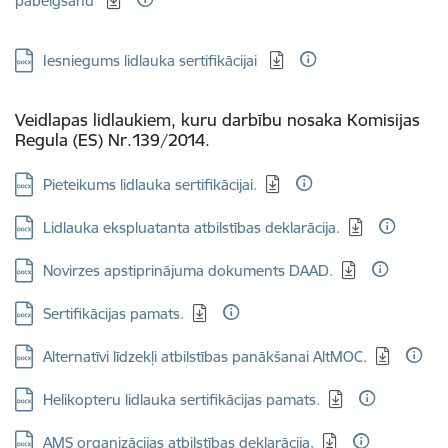
pabeigšanu
Lejupielādēt:
Iesniegums lidlauka sertifikācijai
Veidlapas lidlaukiem, kuru darbību nosaka Komisijas
Regula (ES) Nr.139/2014.
Lejupielādēt:
Pieteikums lidlauka sertifikācijai.
Lejupielādēt:
Lidlauka ekspluatanta atbilstības deklarācija.
Lejupielādēt:
Novirzes apstiprinājuma dokuments DAAD.
Lejupielādēt:
Sertifikācijas pamats.
Lejupielādēt:
Alternatīvi līdzekļi atbilstības panākšanai AltMOC.
Lejupielādēt:
Helikopteru lidlauka sertifikācijas pamats.
Lejupielādēt:
AMS organizācijas atbilstības deklarācija.