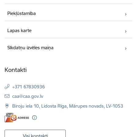
Piekļūstamība
Lapas karte
Sīkdatņu izvēles maiņa
Kontakti
+371 67830936
E-pasts:
caa@caa.gov.lv
Biroju iela 10, Lidosta Rīga, Mārupes novads, LV-1053
Visi kontakti