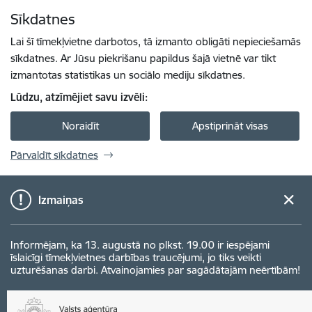
Pāriet uz lapas saturu
Sīkdatnes
Spied
lai meklētu
Enter
Lai šī tīmekļvietne darbotos, tā izmanto obligāti nepieciešamās
sīkdatnes. Ar Jūsu piekrišanu papildus šajā vietnē var tikt
izmantotas statistikas un sociālo mediju sīkdatnes.
Lūdzu, atzīmējiet savu izvēli:
Noraidīt
Apstiprināt visas
Pārvaldīt sīkdatnes
Izmaiņas
Informējam, ka 13. augustā no plkst. 19.00 ir iespējami
īslaicīgi tīmekļvietnes darbības traucējumi, jo tiks veikti
uzturēšanas darbi. Atvainojamies par sagādātajām neērtībām!