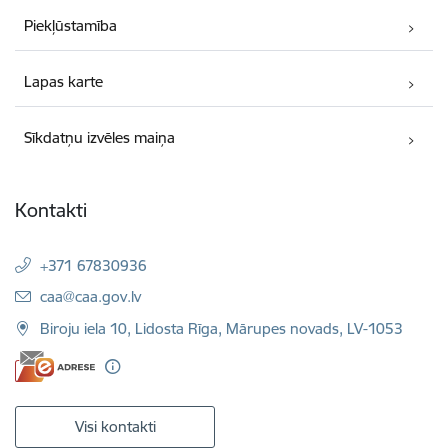
Piekļūstamība
Lapas karte
Sīkdatņu izvēles maiņa
Kontakti
+371 67830936
E-pasts:
caa@caa.gov.lv
Biroju iela 10, Lidosta Rīga, Mārupes novads, LV-1053
Visi kontakti