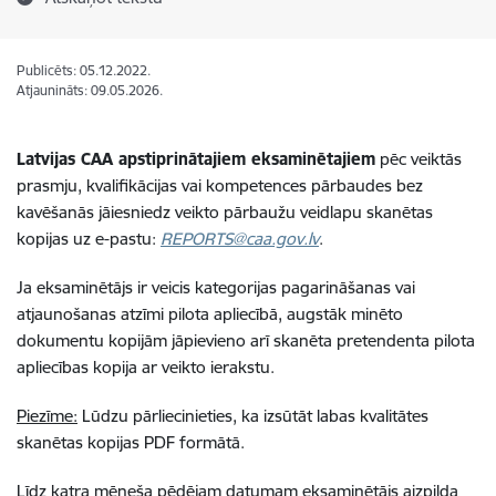
Publicēts: 05.12.2022.
Atjaunināts: 09.05.2026.
Latvijas CAA apstiprinātajiem eksaminētajiem
pēc veiktās
prasmju, kvalifikācijas vai kompetences pārbaudes bez
kavēšanās jāiesniedz veikto pārbaužu veidlapu skanētas
kopijas uz e-pastu:
REPORTS@caa.gov.lv
.
Ja eksaminētājs ir veicis kategorijas pagarināšanas vai
atjaunošanas atzīmi pilota apliecībā, augstāk minēto
dokumentu kopijām jāpievieno arī skanēta pretendenta pilota
apliecības kopija ar veikto ierakstu.
Piezīme:
Lūdzu pārliecinieties, ka izsūtāt labas kvalitātes
skanētas kopijas PDF formātā.
Līdz katra mēneša pēdējam datumam eksaminētājs aizpilda