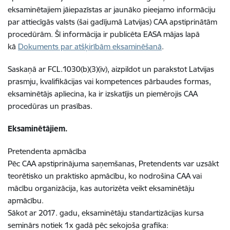
eksaminētajiem jāiepazīstas ar jaunāko pieejamo informāciju
par attiecīgās valsts (šai gadījumā Latvijas) CAA apstiprinātām
procedūrām. Šī informācija ir publicēta EASA mājas lapā
kā
Dokuments par atšķirībām eksaminēšanā
.
Saskaņā ar FCL.1030(b)(3)(iv), aizpildot un parakstot Latvijas
prasmju, kvalifikācijas vai kompetences pārbaudes formas,
eksaminētājs apliecina, ka ir izskatījis un piemērojis CAA
procedūras un prasības.
Eksaminētājiem.
Pretendenta apmācība
Pēc CAA apstiprinājuma saņemšanas, Pretendents var uzsākt
teorētisko un praktisko apmācību, ko nodrošina CAA vai
mācību organizācija, kas autorizēta veikt eksaminētāju
apmācību.
Sākot ar 2017. gadu, eksaminētāju standartizācijas kursa
seminārs notiek 1x gadā pēc sekojoša grafika: