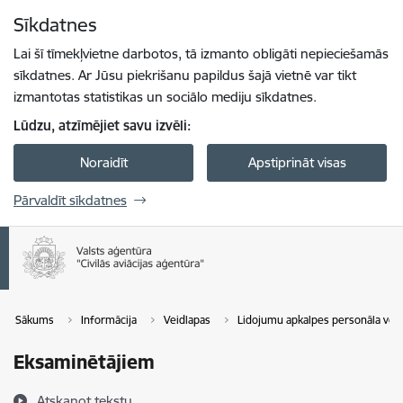
Pāriet uz lapas saturu
Sīkdatnes
Spied
lai meklētu
Enter
Lai šī tīmekļvietne darbotos, tā izmanto obligāti nepieciešamās
sīkdatnes. Ar Jūsu piekrišanu papildus šajā vietnē var tikt
izmantotas statistikas un sociālo mediju sīkdatnes.
Lūdzu, atzīmējiet savu izvēli:
Noraidīt
Apstiprināt visas
Pārvaldīt sīkdatnes
Sākums
Informācija
Veidlapas
Lidojumu apkalpes personāla vei
Eksaminētājiem
Atskaņot tekstu