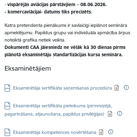
-
vispārējās aviācijas pārstāvjiem –
08.06.2026
.
- komercaviācijai-
datums tiks precizēts.
Katra pretendenta pienākums ir savlaicīgi ieplānot semināra
apmeklējumu. Papildus grupu vai individuāla apmācība ārpus
noteiktā grafika netiek veikta.
Dokumenti CAA jāiesniedz ne vēlāk kā 30 dienas pirms
plānotā eksaminētāju standartizācijas kursa semināra.
Eksaminētājiem
Lejupielādēt:
Eksaminētāja sertifikāta saņemšanas procedūra
Lejupielādēt:
Eksaminētāja sertifikāta pieteikums (pirmreizējā,
pagarināšana, atjaunošana, papildus privilēģijas)
Lejupielādēt:
Eksaminētāja kompetences novērtēšana