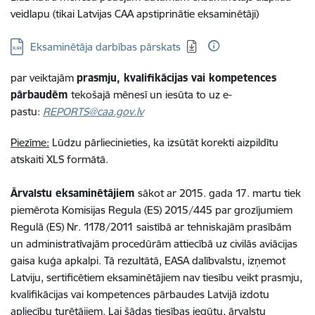
veidlapu
(tikai Latvijas CAA apstiprinātie eksaminētāji)
Lejupielādēt:
Eksaminētāja darbības pārskats
par veiktajām
prasmju, kvalifikācijas vai kompetences
pārbaudēm
tekošajā mēnesī un iesūta to uz e-
pastu:
REPORTS@caa.gov.lv
Piezīme:
Lūdzu pārliecinieties, ka izsūtāt korekti aizpildītu
atskaiti XLS formātā.
Ārvalstu eksaminētājiem
sākot ar 2015. gada 17. martu tiek
piemērota Komisijas Regula (ES) 2015/445 par grozījumiem
Regulā (ES) Nr. 1178/2011 saistībā ar tehniskajām prasībām
un administratīvajām procedūrām attiecībā uz civilās aviācijas
gaisa kuģa apkalpi. Tā rezultātā, EASA dalībvalstu, izņemot
Latviju, sertificētiem eksaminētājiem nav tiesību veikt prasmju,
kvalifikācijas vai kompetences pārbaudes Latvijā izdotu
apliecību turētājiem. Lai šādas tiesības iegūtu, ārvalstu