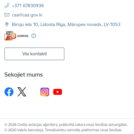
+371 67830936
E-pasts:
caa@caa.gov.lv
Biroju iela 10, Lidosta Rīga, Mārupes novads, LV-1053
Visi kontakti
Sekojiet mums
© 2026 Civilās aviācijas aģentūra, publicētā satura visas tiesības aizsargātas.
© 2020 Valsts kanceleja, Tīmekļvietņu vienotās platformas visas tiesības