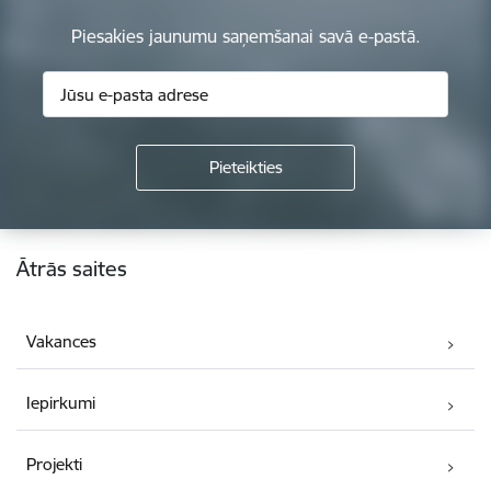
Piesakies jaunumu saņemšanai savā e-pastā.
Kājene
Ātrās saites
Vakances
Iepirkumi
Projekti