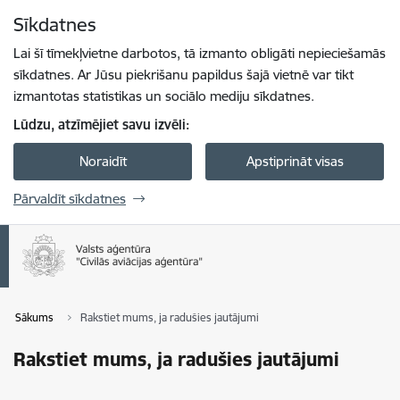
Pāriet uz lapas saturu
Sīkdatnes
Spied
lai meklētu
Enter
Lai šī tīmekļvietne darbotos, tā izmanto obligāti nepieciešamās
sīkdatnes. Ar Jūsu piekrišanu papildus šajā vietnē var tikt
izmantotas statistikas un sociālo mediju sīkdatnes.
Lūdzu, atzīmējiet savu izvēli:
Noraidīt
Apstiprināt visas
Pārvaldīt sīkdatnes
Sākums
Rakstiet mums, ja radušies jautājumi
Rakstiet mums, ja radušies jautājumi