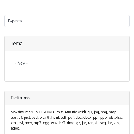
E-pasts
Tēma
Tēma
Pielikums
Maksimums 1 failu. 20 MB limits Atļautie veidi: gif, jpg, png, bmp,
eps, tif, pict, psd, txt, rtf, html, odf, pdf, doc, docx, ppt, pptx, xls, xlsx,
xml, avi, mov, mp3, ogg, wav, bz2, dmg, gz, jar, rar, sit, svg, tar, zip,
edoc.