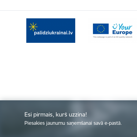
Esi pirmais, kurš uzzina!
Piesakies jaunumu saņemšanai savā e-pastā.