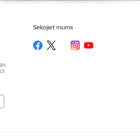
Sekojiet mums
īga,
53