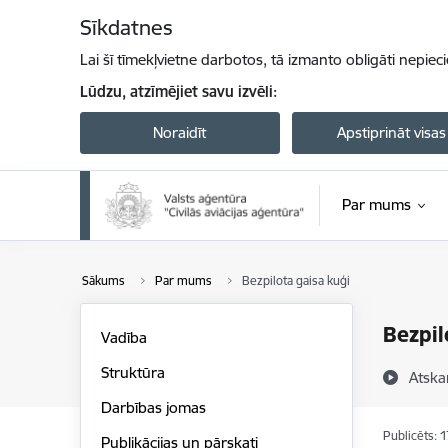
Pāriet uz lapas saturu
Sīkdatnes
Lai šī tīmekļvietne darbotos, tā izmanto obligāti nepiec
Lūdzu, atzīmējiet savu izvēli:
Noraidīt
Apstiprināt visas
Par mums
Sākums
Par mums
Bezpilota gaisa kuģi
Bezpil
Vadība
Struktūra
Atska
Darbības jomas
Publicēts: 
Publikācijas un pārskati