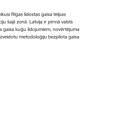
kusi Rīgas lidostas gaisa telpas
u šajā zonā. Latvija ir pirmā valsts
ota gaisa kuģu lidojumiem, novērtējuma
 izveidotu metodoloģiju bezpilota gaisa