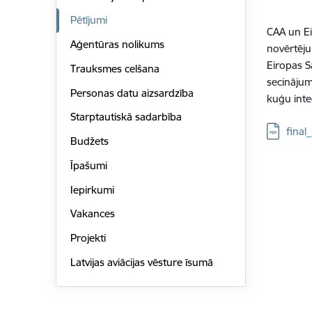
Pētījumi
CAA un Ei
Aģentūras nolikums
novērtēju
Eiropas S
Trauksmes celšana
secinājum
Personas datu aizsardzība
kuģu integ
Starptautiskā sadarbība
Lejupielā
final
Budžets
Īpašumi
Iepirkumi
Vakances
Projekti
Latvijas aviācijas vēsture īsumā