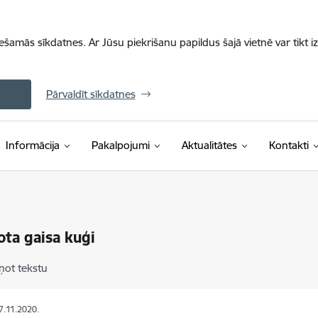
iešamās sīkdatnes. Ar Jūsu piekrišanu papildus šajā vietnē var tikt i
Pārvaldīt sīkdatnes
Informācija
Pakalpojumi
Aktualitātes
Kontakti
ota gaisa kuģi
ņot tekstu
17.11.2020.