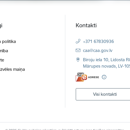
i
Kontakti
 politika
+371 67830936
E-pasts:
caa@caa.gov.lv
mība
Biroju iela 10, Lidosta R
te
Mārupes novads, LV-10
izvēles maiņa
Visi kontakti