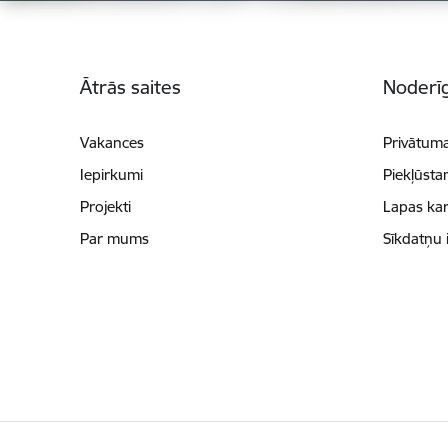
Kājene
Ātrās saites
Noderīg
Vakances
Privātuma
Iepirkumi
Piekļūsta
Projekti
Lapas kar
Par mums
Sīkdatņu 