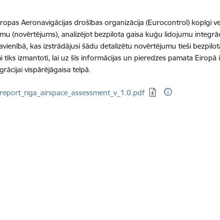
ropas Aeronavigācijas drošības organizācija (Eurocontrol) kopīgi vei
mu (novērtējums), analizējot bezpilota gaisa kuģu lidojumu integrācij
avienībā, kas izstrādājusi šādu detalizētu novērtējumu tieši bezpil
i tiks izmantoti, lai uz šīs informācijas un pieredzes pamata Eiropā
rācijai vispārējāgaisa telpā.
dēt:
_report_riga_airspace_assessment_v_1.0.pdf