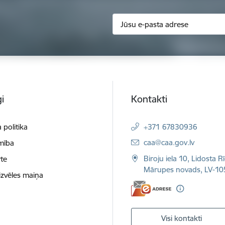
i
Kontakti
 politika
+371 67830936
E-pasts:
caa@caa.gov.lv
mība
Biroju iela 10, Lidosta R
te
Mārupes novads, LV-10
izvēles maiņa
Visi kontakti