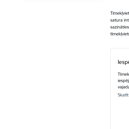
Tīmekļvie
satura in
sazinātie
tīmekļviet
Iesp
Tīmek
iespēj
vajadz
Skatīt