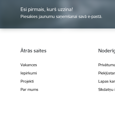
Esi pirmais, kurš uzzina!
Piesakies jaunumu saņemšanai savā e-pastā.
Kājene
Ātrās saites
Noderīg
Vakances
Privātuma
Iepirkumi
Piekļūsta
Projekti
Lapas kar
Par mums
Sīkdatņu 