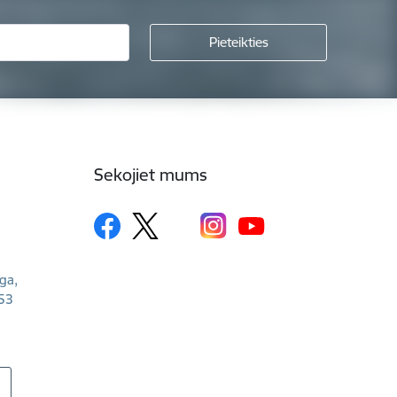
Sekojiet mums
īga,
53