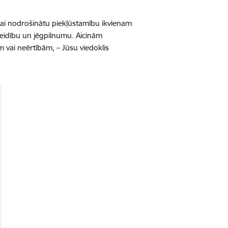
lai nodrošinātu piekļūstamību ikvienam
veidību un jēgpilnumu. Aicinām
m vai neērtībām, – Jūsu viedoklis