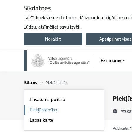
Pāriet uz lapas saturu
Sīkdatnes
Lai šī tīmekļvietne darbotos, tā izmanto obligāti nepiec
Lūdzu, atzīmējiet savu izvēli:
Noraidīt
Apstiprināt visas
Par mums
Sākums
Piekļūstamība
Piekļū
Privātuma politika
Piekļūstamība
Atska
Lapas karte
Publicēts: 