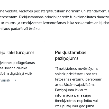
tne veidota, vadoties pēc starptautiskām normām un standartiem, 
teresentam. Piekļūstamības principi paredz funkcionalitātes daudz
s ar mums, ja tīmekļvietnes izmantošanas laikā saskaraties ar kļūdā
ni ļaus padarīt vēl ērtāku.
ēju raksturojums
Piekļūstamības
paziņojums
ļvietnes pielāgošanas
as ikviena cilvēka
Tīmekļvietnes novērtējums
ībām digitālajā vidē.
sniedz priekšstatu par tās
lietošanas ērtumu personām
 vairāk
ar dažādām vajadzībām.
Paziņojumā iekļauta
informācija par saziņu
tīmekļvietnes nepilnību vai
citu jautājumu gadījumā.