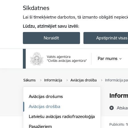
Pāriet uz lapas saturu
Sīkdatnes
Lai šī tīmekļvietne darbotos, tā izmanto obligāti nepiec
Lūdzu, atzīmējiet savu izvēli:
Noraidīt
Apstiprināt visas
Par mums
Sākums
Informācija
Aviācijas drošība
Informācija pa
Inform
Aviācijas drošums
Aviācijas drošība
Atska
Latviešu aviācijas radiofrazeoloģija
Publicēts: 
Pasažieriem