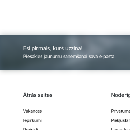
Esi pirmais, kurš uzzina!
Piesakies jaunumu saņemšanai savā e-pastā.
Kājene
Ātrās saites
Noderīg
Vakances
Privātuma
Iepirkumi
Piekļūsta
Projekti
Lapas kar