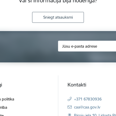
Vai šī informācija bija noderīga?
Sniegt atsauksmi
i
Kontakti
 politika
+371 67830936
E-pasts:
caa@caa.gov.lv
mība
Biroju iela 10, Lidosta R
te