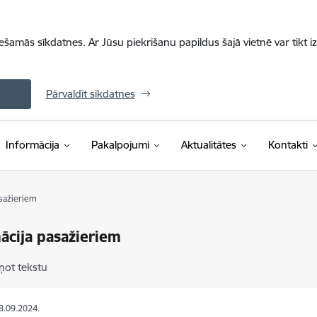
iešamās sīkdatnes. Ar Jūsu piekrišanu papildus šajā vietnē var tikt i
Pārvaldīt sīkdatnes
Informācija
Pakalpojumi
Aktualitātes
Kontakti
sažieriem
ācija pasažieriem
ņot tekstu
18.09.2024.