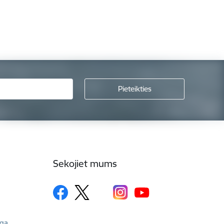
Sekojiet mums
īga,