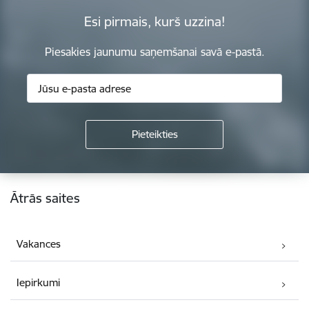
Esi pirmais, kurš uzzina!
Piesakies jaunumu saņemšanai savā e-pastā.
Kājene
Ātrās saites
Vakances
Iepirkumi