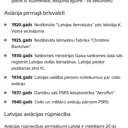
(pilots A. Kuzminskis, lidojuma ilgums - 56 sekundes).
Aviācija pirmajā brīvvalstī
1920.gads
Nodibināts "Latvijas Aeroklubs” pēc lidotāja K.
Viziņa aicinājuma.
1925.gads
Nodibināta lidmašīnu fabrika "Christine
Backman".
1930.gads
Satiksmes ministrijas Gaisa satiksmes daļa sāk
reģistrēt Latvijas civilās lidmašīnas. Latvijai piešķir
pazīšanas zīmi YL.
1934.gads
Latvijas valdība pieņem noteikumus par civilo
aviāciju.
1937.gads
Darbību sāk PSRS lidsabiedrība "Aeroflot”.
1940.gads
Civilo un militāro aviāciju pārņem PSRS.
Latvijas aviācijas rūpniecība
Aviācijas rūpniecības pirmsākumi Latvijā ir meklējami 20.gs