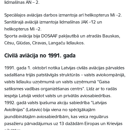
lidmašīnas AN – 2.
Speciālajos aviācijas darbos izmantoja arī helikopterus Mi –2.
Sanitārajā aviācijā izmantoja lidmašīnas JAK –12 un
helikopterus Mi –2.
Sporta aviācija bija DOSAAF pakļautībā un atradās Bauskas,
Cēsu, Glūdas, Cīravas, Langaču lidlaukos.
Civilā aviācija no 1991. gada
1991. gada 1. oktobrī notika Latvijas civilās aviācijas pārvaldes
sadalīšana trijās patstāvīgās struktūrās – valsts aviokompānijā,
valsts lidlauku uzņēmumā un valsts uzņēmumā "Gaisa
satiksmes vadības organizēšanas centrs”. Līdz ar to radās
iespēja Latvijā veidot valsts un privātās aviosabiedrības.
1992. gadā valsts īpašuma akciju sabiedrība "Latvijas
Aviolīnijas” (Latavio) bija viena no spēcīgākajām
jaundibinātajām aviosabiedrībām, kas veica regulārus
pasažieru pārvadājumus uz 13 dažādām Eiropas un Krievijas