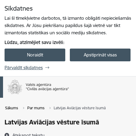
Pāriet uz lapas saturu
Sīkdatnes
Spied
lai meklētu
Enter
Lai šī tīmekļvietne darbotos, tā izmanto obligāti nepieciešamās
sīkdatnes. Ar Jūsu piekrišanu papildus šajā vietnē var tikt
izmantotas statistikas un sociālo mediju sīkdatnes.
Lūdzu, atzīmējiet savu izvēli:
Noraidīt
Apstiprināt visas
Pārvaldīt sīkdatnes
Sākums
Par mums
Latvijas Aviācijas vēsture īsumā
Latvijas Aviācijas vēsture īsumā
Atskaņot tekstu