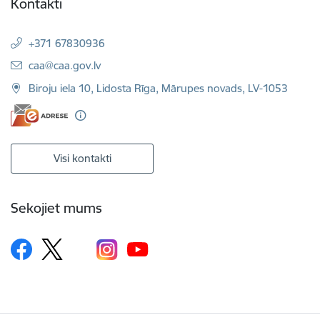
Kontakti
+371 67830936
E-pasts:
caa@caa.gov.lv
Biroju iela 10, Lidosta Rīga, Mārupes novads, LV-1053
Visi kontakti
Sekojiet mums