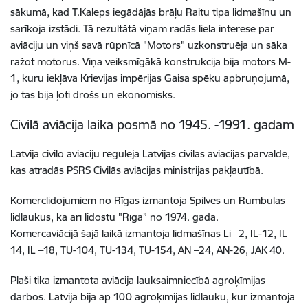
sākumā, kad T.Kaleps iegādājās brāļu Raitu tipa lidmašīnu un
sarīkoja izstādi. Tā rezultātā viņam radās liela interese par
aviāciju un viņš savā rūpnīcā "Motors" uzkonstruēja un sāka
ražot motorus. Viņa veiksmīgākā konstrukcija bija motors M-
1, kuru iekļāva Krievijas impērijas Gaisa spēku apbruņojumā,
jo tas bija ļoti drošs un ekonomisks.
Civilā aviācija laika posmā no 1945. -1991. gadam
Latvijā civilo aviāciju regulēja Latvijas civilās aviācijas pārvalde,
kas atradās PSRS Civilās aviācijas ministrijas pakļautībā.
Komerclidojumiem no Rīgas izmantoja Spilves un Rumbulas
lidlaukus, kā arī lidostu "Rīga” no 1974. gada.
Komercaviācijā šajā laikā izmantoja lidmašīnas Li –2, IL-12, IL –
14, IL –18, TU-104, TU-134, TU-154, AN –24, AN-26, JAK 40.
Plaši tika izmantota aviācija lauksaimniecībā agroķīmijas
darbos. Latvijā bija ap 100 agroķīmijas lidlauku, kur izmantoja