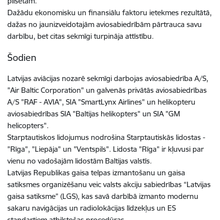
pilsētām.
Dažādu ekonomisku un finansiālu faktoru ietekmes rezultātā,
dažas no jaunizveidotajām aviosabiedrībām pārtrauca savu
darbību, bet citas sekmīgi turpināja attīstību.
Šodien
Latvijas aviācijas nozarē sekmīgi darbojas aviosabiedrība A/S,
"Air Baltic Corporation" un galvenās privātās aviosabiedrības
A/S "RAF - AVIA", SIA "SmartLynx Airlines" un helikopteru
aviosabiedrības SIA "Baltijas helikopters" un SIA "GM
helicopters".
Starptautiskos lidojumus nodrošina Starptautiskās lidostas -
"Rīga", "Liepāja" un "Ventspils". Lidosta "Rīga" ir kļuvusi par
vienu no vadošajām lidostām Baltijas valstīs.
Latvijas Republikas gaisa telpas izmantošanu un gaisa
satiksmes organizēšanu veic valsts akciju sabiedrības “Latvijas
gaisa satiksme” (LGS), kas savā darbībā izmanto modernu
sakaru navigācijas un radiolokācijas līdzekļus un ES
standartiem atbilstošas procedūras.