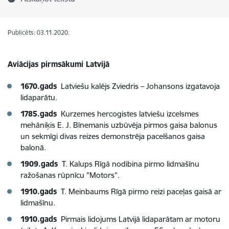
Publicēts: 03.11.2020.
Aviācijas pirmsākumi Latvijā
1670.gads
Latviešu kalējs Zviedris – Johansons izgatavoja
lidaparātu.
1785.gads
Kurzemes hercogistes latviešu izcelsmes
mehāniķis E. J. Bīnemanis uzbūvēja pirmos gaisa balonus
un sekmīgi divas reizes demonstrēja pacelšanos gaisa
balonā.
1909.gads
T. Kalups Rīgā nodibina pirmo lidmašīnu
ražošanas rūpnīcu "Motors”.
1910.gads
T. Meinbaums Rīgā pirmo reizi paceļas gaisā ar
lidmašīnu.
1910.gads
Pirmais lidojums Latvijā lidaparātam ar motoru