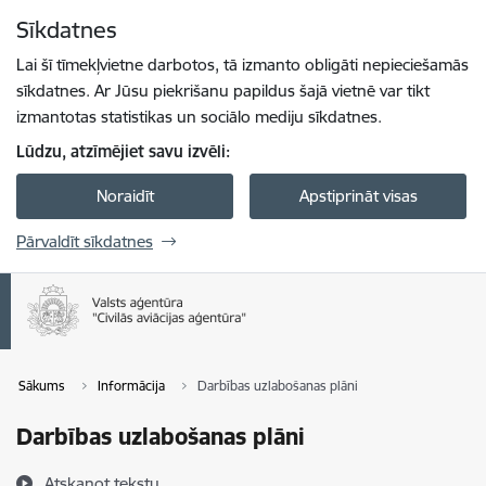
Pāriet uz lapas saturu
Sīkdatnes
Spied
lai meklētu
Enter
Lai šī tīmekļvietne darbotos, tā izmanto obligāti nepieciešamās
sīkdatnes. Ar Jūsu piekrišanu papildus šajā vietnē var tikt
izmantotas statistikas un sociālo mediju sīkdatnes.
Lūdzu, atzīmējiet savu izvēli:
Noraidīt
Apstiprināt visas
Pārvaldīt sīkdatnes
Sākums
Informācija
Darbības uzlabošanas plāni
Darbības uzlabošanas plāni
Atskaņot tekstu