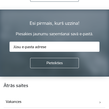
Esi pirmais, kurš uzzina!
Piesakies jaunumu saņemšanai savā e-pastā.
Kājene
Ātrās saites
Vakances