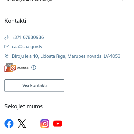
Kontakti
+371 67830936
E-pasts:
caa@caa.gov.lv
Biroju iela 10, Lidosta Rīga, Mārupes novads, LV-1053
Visi kontakti
Sekojiet mums