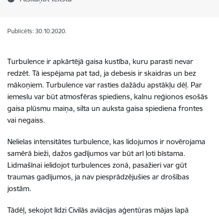
Publicēts: 30.10.2020.
Turbulence ir apkārtējā gaisa kustība, kuru parasti nevar
redzēt. Tā iespējama pat tad, ja debesis ir skaidras un bez
mākoņiem. Turbulence var rasties dažādu apstākļu dēļ. Par
iemeslu var būt atmosfēras spiediens, kalnu reģionos esošās
gaisa plūsmu maiņa, silta un auksta gaisa spiediena frontes
vai negaiss.
Nelielas intensitātes turbulence, kas lidojumos ir novērojama
samērā bieži, dažos gadījumos var būt arī ļoti bīstama.
Lidmašīnai ielidojot turbulences zonā, pasažieri var gūt
traumas gadījumos, ja nav piesprādzējušies ar drošības
jostām.
Tādēļ, sekojot līdzi Civilās aviācijas aģentūras mājas lapā