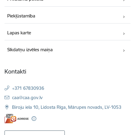
Piekļūstamība
Lapas karte
Sīkdatņu izvēles maiņa
Kontakti
+371 67830936
E-pasts:
caa@caa.gov.lv
Biroju iela 10, Lidosta Rīga, Mārupes novads, LV-1053