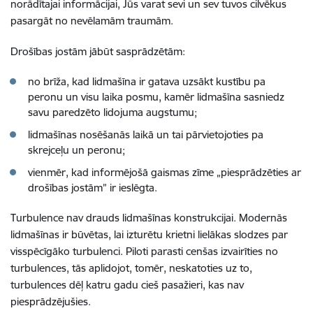
norādītajai informācijai, Jūs varat sevi un sev tuvos cilvēkus
pasargāt no nevēlamām traumām.
Drošības jostām jābūt sasprādzētām:
no brīža, kad lidmašīna ir gatava uzsākt kustību pa
peronu un visu laika posmu, kamēr lidmašīna sasniedz
savu paredzēto lidojuma augstumu;
lidmašīnas nosēšanās laikā un tai pārvietojoties pa
skrejceļu un peronu;
vienmēr, kad informējošā gaismas zīme „piesprādzēties ar
drošības jostām” ir ieslēgta.
Turbulence nav drauds lidmašīnas konstrukcijai. Modernās
lidmašīnas ir būvētas, lai izturētu krietni lielākas slodzes par
visspēcīgāko turbulenci. Piloti parasti cenšas izvairīties no
turbulences, tās aplidojot, tomēr, neskatoties uz to,
turbulences dēļ katru gadu cieš pasažieri, kas nav
piesprādzējušies.