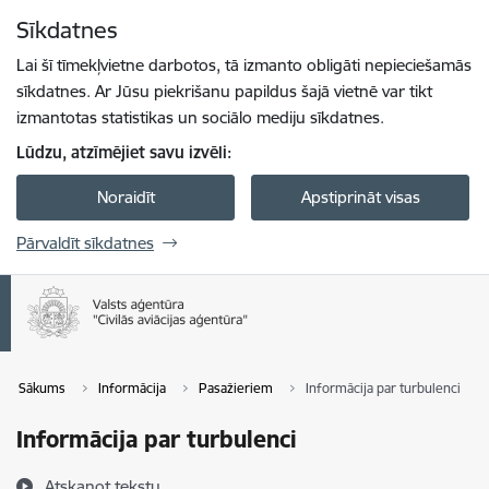
Pāriet uz lapas saturu
Sīkdatnes
Spied
lai meklētu
Enter
Lai šī tīmekļvietne darbotos, tā izmanto obligāti nepieciešamās
sīkdatnes. Ar Jūsu piekrišanu papildus šajā vietnē var tikt
izmantotas statistikas un sociālo mediju sīkdatnes.
Lūdzu, atzīmējiet savu izvēli:
Noraidīt
Apstiprināt visas
Pārvaldīt sīkdatnes
Sākums
Informācija
Pasažieriem
Informācija par turbulenci
Informācija par turbulenci
Atskaņot tekstu