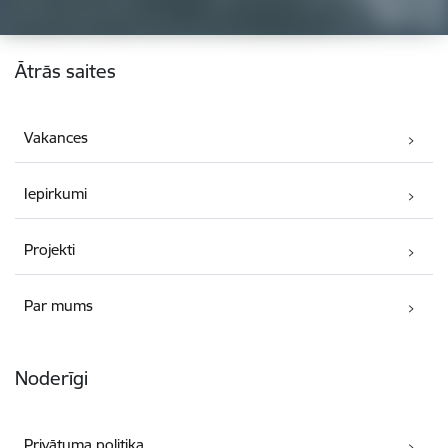
Kājene
Ātrās saites
Vakances
Iepirkumi
Projekti
Par mums
Noderīgi
Privātuma politika