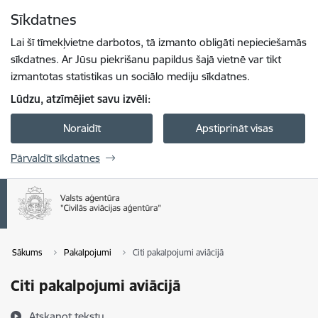
Pāriet uz lapas saturu
Sīkdatnes
Spied
lai meklētu
Enter
Lai šī tīmekļvietne darbotos, tā izmanto obligāti nepieciešamās
sīkdatnes. Ar Jūsu piekrišanu papildus šajā vietnē var tikt
izmantotas statistikas un sociālo mediju sīkdatnes.
Lūdzu, atzīmējiet savu izvēli:
Noraidīt
Apstiprināt visas
Pārvaldīt sīkdatnes
Sākums
Pakalpojumi
Citi pakalpojumi aviācijā
Citi pakalpojumi aviācijā
Atskaņot tekstu