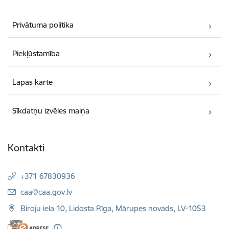
Privātuma politika
Piekļūstamība
Lapas karte
Sīkdatņu izvēles maiņa
Kontakti
+371 67830936
E-pasts:
caa@caa.gov.lv
Biroju iela 10, Lidosta Rīga, Mārupes novads, LV-1053