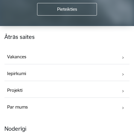
Kājene
Ātrās saites
Vakances
Iepirkumi
Projekti
Par mums
Noderīgi