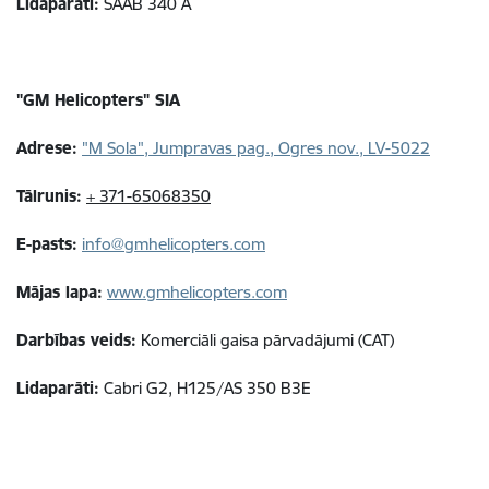
Lidaparāti:
SAAB 340 A
"GM Helicopters" SIA
Adrese:
"M Sola", Jumpravas pag., Ogres nov., LV-5022
Tālrunis:
+ 371-65068350
E-pasts:
info@gmhelicopters.com
Mājas lapa:
www.gmhelicopters.com
Darbības veids:
Komerciāli gaisa pārvadājumi (CAT)
Lidaparāti:
Cabri G2, H125/AS 350 B3E