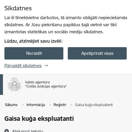
Pāriet uz lapas saturu
Sīkdatnes
Spied
lai meklētu
Enter
Lai šī tīmekļvietne darbotos, tā izmanto obligāti nepieciešamās
sīkdatnes. Ar Jūsu piekrišanu papildus šajā vietnē var tikt
izmantotas statistikas un sociālo mediju sīkdatnes.
Lūdzu, atzīmējiet savu izvēli:
Noraidīt
Apstiprināt visas
Pārvaldīt sīkdatnes
Sākums
Informācija
Reģistri
Gaisa kuģa ekspluatanti
Gaisa kuģa ekspluatanti
Atskaņot tekstu