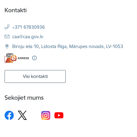
Kontakti
+371 67830936
E-pasts:
caa@caa.gov.lv
Biroju iela 10, Lidosta Rīga, Mārupes novads, LV-1053
Visi kontakti
Sekojiet mums