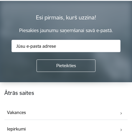
Esi pirmais, kurš uzzina!
Piesakies jaunumu saņemšanai savā e-pastā.
Kājene
Ātrās saites
Vakances
Iepirkumi