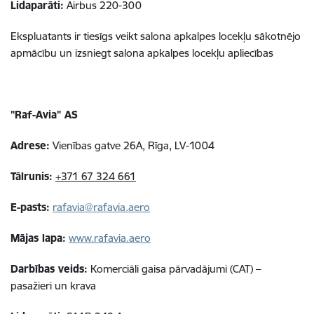
Lidaparāti:
Airbus 220-300
Ekspluatants ir tiesīgs veikt
salona apkalpes locekļu sākotnējo
apmācību un izsniegt salona apkalpes locekļu apliecības
"Raf-Avia" AS
Adrese:
Vienības gatve 26A, Rīga, LV-1004
Tālrunis:
+371 67 324 661
E-pasts:
rafavia@rafavia.aero
Mājas lapa:
www.rafavia.aero
Darbības veids:
Komerciāli gaisa pārvadājumi (CAT) –
pasažieri un krava