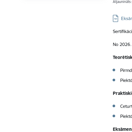
Atjaunināts
Lejupielā
Eksām
Sertifikāc
No 2026. 
Teorētisk
Pirmd
Piekt
Praktisk
Cetur
Piekt
Eksāmen