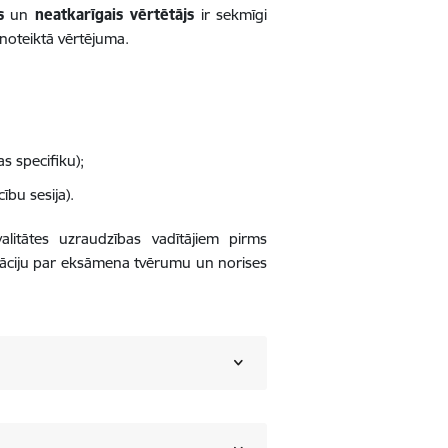
s
un
neatkarīgais vērtētājs
ir sekmīgi
oteiktā vērtējuma.
s specifiku);
ību sesija).
alitātes uzraudzības vadītājiem pirms
tāciju par eksāmena tvērumu un norises