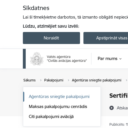
Pāriet uz lapas saturu
Sīkdatnes
Lai šī tīmekļvietne darbotos, tā izmanto obligāti nepiec
Lūdzu, atzīmējiet savu izvēli:
Noraidīt
Apstiprināt visas
Par mums
Sākums
Pakalpojumi
Aģentūras sniegtie pakalpojumi
Sertif
Aģentūras sniegtie pakalpojumi
Maksas pakalpojumu cenrādis
Atska
Citi pakalpojumi aviācijā
Publicēts: 