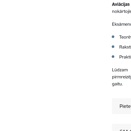
Aviācijas
nokārtoji
Eksāmen
Teorē
Rakst
Prakt
Lūdzam 
pirmreizē
gaitu.
Piet