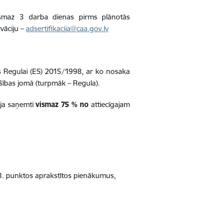
 vismaz 3 darba dienas pirms plānotās
vāciju –
adsertifikacija@caa.gov.lv
nas Regulai (ES) 2015/1998, ar ko nosaka
šības jomā (turpmāk – Regula).
 ja saņemti
vismaz
75 %
no
attiecīgajam
3.3. punktos aprakstītos pienākumus,