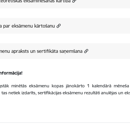
eorētiskās eksaminēšanas kārtība
a par eksāmenu kārtošanu
enu apraksts un sertifikāta saņemšana
nformācija!
gstāk minētās eksāmenu kopas jānokārto 1 kalendārā mēneša
a tas netiek izdarīts, sertifikācijas eksāmenu rezultāti anulējas un