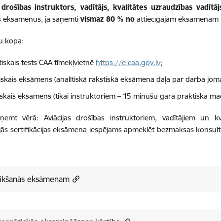
 drošības instruktors, vadītājs, kvalitātes uzraudzības vadītāj
s eksāmenus, ja saņemti
vismaz
80 %
no
attiecīgajam eksāmenam n
u kopa:
tiskais tests CAA tīmekļvietnē
https://e.caa.gov.lv
;
iskais eksāmens (analītiskā rakstiskā eksāmena daļa par darba joma
iskais eksāmens (tikai instruktoriem – 15 minūšu gara praktiskā māc
ņemt vērā:
Aviācijas drošības instruktoriem, vadītājiem un kv
jās sertifikācijas eksāmena iespējams apmeklēt bezmaksas konsul
eikšanās eksāmenam