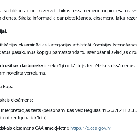
ies sertifikācijai un rezervēt laikus eksāmeniem nepieciešams
dienas. Sīkāka informācija par pieteikšanos, eksāmenu laiku rezer
jai:
tifikācijas eksaminācijas kategorijas atbilstoši Komisijas Īstenoša
rādātus pasākumus kopīgu pamatstandartu īstenošanai aviācijas dro
 drošības darbinieks
ir sekmīgi nokārtojis teorētiskos eksāmenus,
m noteiktā vērtējuma.
 kopa:
iskais eksāmens;
u interpretācijas tests (personām, kas veic Regulas 11.2.3.1.-11.2.
tojot rentgena iekārtu);
tiskais eksāmens CAA tīmekļvietnē
https://e.caa.gov.lv
.