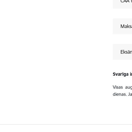
CAA t
Maks
Eksām
Svarīga i
Visas au
dienas. J