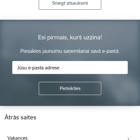
Sniegt atsauksmi
Esi pirmais, kurš uzzina!
Piesakies jaunumu saņemšanai savā e-pastā.
Kājene
Ātrās saites
Vakances