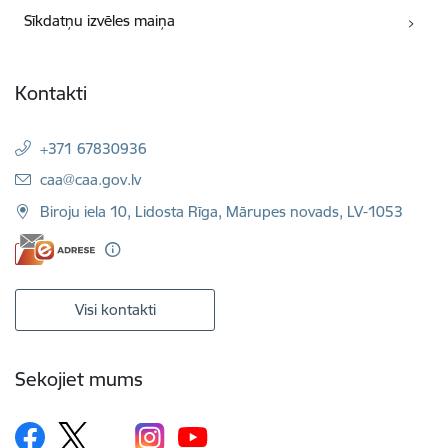
Sīkdatņu izvēles maiņa
Kontakti
+371 67830936
E-pasts:
caa@caa.gov.lv
Biroju iela 10, Lidosta Rīga, Mārupes novads, LV-1053
Visi kontakti
Sekojiet mums