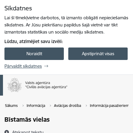
Pāriet uz lapas saturu
Sīkdatnes
Spied
lai meklētu
Enter
Lai šī tīmekļvietne darbotos, tā izmanto obligāti nepieciešamās
sīkdatnes. Ar Jūsu piekrišanu papildus šajā vietnē var tikt
izmantotas statistikas un sociālo mediju sīkdatnes.
Lūdzu, atzīmējiet savu izvēli:
Noraidīt
Apstiprināt visas
Pārvaldīt sīkdatnes
Sākums
Informācija
Aviācijas drošība
Informācija pasažieriem
Bīstamās vielas
Atskaņot tekstu