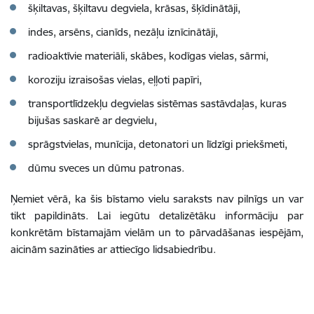
šķiltavas, šķiltavu degviela, krāsas, šķīdinātāji,
indes, arsēns, cianīds, nezāļu iznīcinātāji,
radioaktīvie materiāli, skābes, kodīgas vielas, sārmi,
koroziju izraisošas vielas, eļļoti papīri,
transportlīdzekļu degvielas sistēmas sastāvdaļas, kuras
bijušas saskarē ar degvielu,
sprāgstvielas, munīcija, detonatori un līdzīgi priekšmeti,
dūmu sveces un dūmu patronas.
Ņemiet vērā, ka šis bīstamo vielu saraksts nav pilnīgs un var
tikt papildināts. Lai iegūtu detalizētāku informāciju par
konkrētām bīstamajām vielām un to pārvadāšanas iespējām,
aicinām sazināties ar attiecīgo lidsabiedrību.