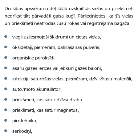
Drošības apsvērumu dēļ tālāk uzskaitītās vielas un priekšmeti
nedrīkst tikt pārvadāti gaisa kuģī. Pārliecinieties, ka šīs vielas
un priekšmeti neatrodas Jūsu rokas vai reģistrējamā bagāžā:
viegli uzliesmojoši šķidrumi un cietas vielas,
oksidētāji, piemēram, balināšanas pulveris,
organiskie peroksīdi,
asaru gāzes ierīces vai jebkuri gāzes baloni,
infekciju saturošas vielas, piemēram, dzīvi vīrusu materiāli,
auto/moto akumulatori,
priekšmeti, kas satur dzīvsudrabu,
priekšmeti, kas satur magnētus,
pirotehnika,
sērkociņi,