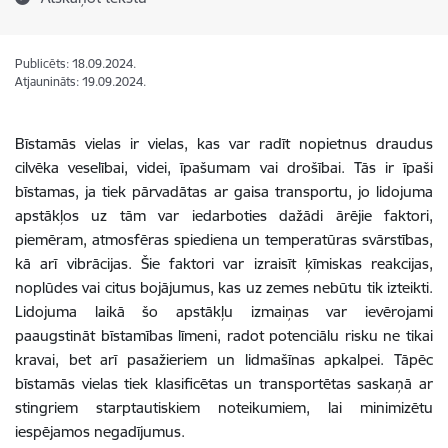
Publicēts: 18.09.2024.
Atjaunināts: 19.09.2024.
Bīstamās vielas ir vielas, kas var radīt nopietnus draudus
cilvēka veselībai, videi, īpašumam vai drošībai. Tās ir īpaši
bīstamas, ja tiek pārvadātas ar gaisa transportu, jo lidojuma
apstākļos uz tām var iedarboties dažādi ārējie faktori,
piemēram, atmosfēras spiediena un temperatūras svārstības,
kā arī vibrācijas. Šie faktori var izraisīt ķīmiskas reakcijas,
noplūdes vai citus bojājumus, kas uz zemes nebūtu tik izteikti.
Lidojuma laikā šo apstākļu izmaiņas var ievērojami
paaugstināt bīstamības līmeni, radot potenciālu risku ne tikai
kravai, bet arī pasažieriem un lidmašīnas apkalpei. Tāpēc
bīstamās vielas tiek klasificētas un transportētas saskaņā ar
stingriem starptautiskiem noteikumiem, lai minimizētu
iespējamos negadījumus.