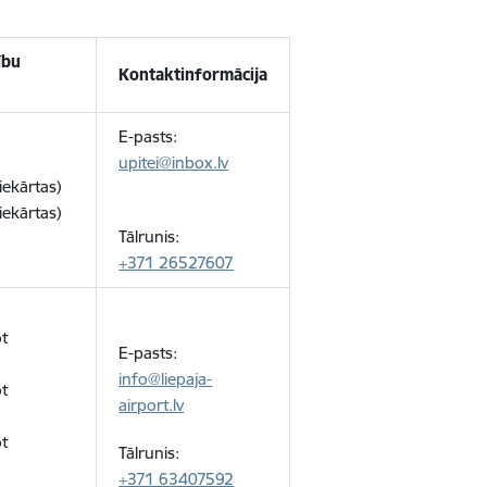
ību
Kontaktinformācija
E-pasts:
upitei@inbox.lv
iekārtas)
iekārtas)
Tālrunis:
+371 26527607
ot
E-pasts:
info@liepaja-
ot
airport.lv
ot
Tālrunis:
+371 63407592