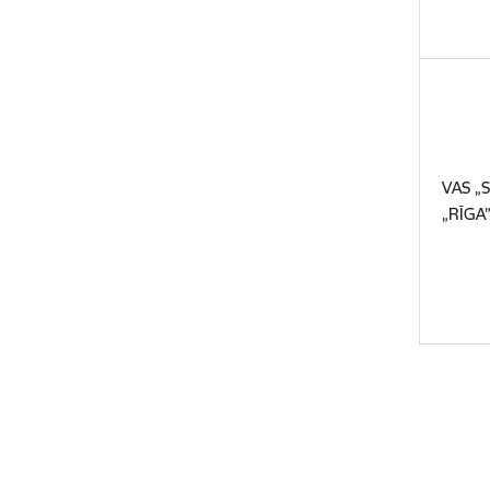
VAS „S
„RĪGA”