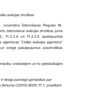
vilās aviācijas drošības
 5. novembra Īstenošanas Regulas Nr.
tu īstenošanai aviācijas drošības jomā
.3., 11.2.3.4. un 11.2.3.5. apakšpunktā
aģentūras "Civilās aviācijas aģentūra"
 un sniegt pakalpojumus aviodrošības
r apmācību sniedzējiem un to piedāvātajām
ir tiesīgi pasniegt apmācības par
nas lēmuma C(2015) 8005 11.1. prasībām: