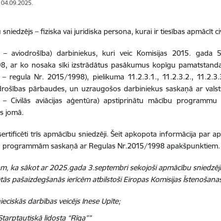
: 04.09.2025.
niedzējs – fiziska vai juridiska persona, kurai ir tiesības apmācīt ci
 – aviodrošība) darbiniekus, kuri veic Komisijas 2015. gada
8, ar ko nosaka sīki izstrādātus pasākumus kopīgu pamatstandar
– regula Nr. 2015/1998), pielikuma 11.2.3.1., 11.2.3.2., 11.2.3
rošības pārbaudes, un uzraugošos darbiniekus saskaņā ar valsts 
 – Civilās aviācijas aģentūra) apstiprinātu mācību programmu
s jomā.
r sertificēti trīs apmācību sniedzēji. Šeit apkopota informācija pa
 programmām saskaņā ar Regulas Nr.2015/1998 apakšpunktiem.
m, ka sākot ar 2025.gada 3.septembri sekojoši apmācību sniedzēji 
tās pašaizdegšanās ierīcēm atbilstoši Eiropas Komisijas Īstenoša
eciskās darbības veicējs Inese Upīte;
tarptautiskā lidosta “Rīga””