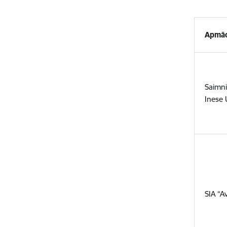
Apmāc
Saimni
Inese 
SIA “A