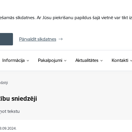
iešamās sīkdatnes. Ar Jūsu piekrišanu papildus šajā vietnē var tikt i
Pārvaldīt sīkdatnes
Informācija
Pakalpojumi
Aktualitātes
Kontakti
dzēji
bu sniedzēji
ņot tekstu
18.09.2024.