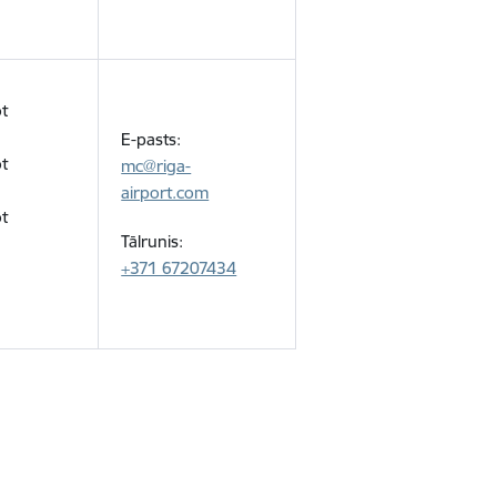
ot
E-pasts:
ot
mc@riga-
airport.com
ot
Tālrunis:
+371 67207434