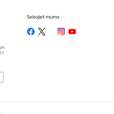
Sekojiet mums
īga,
53
s.