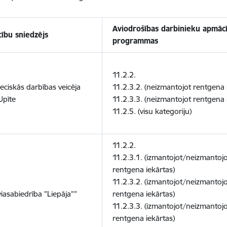
Aviodrošības darbinieku apmāc
ību sniedzējs
programmas
11.2.2.
eciskās darbības veicēja
11.2.3.2. (neizmantojot rentgena 
Upīte
11.2.3.3. (neizmantojot rentgena 
11.2.5. (visu kategoriju)
11.2.2.
11.2.3.1. (izmantojot/neizmantoj
rentgena iekārtas)
11.2.3.2. (izmantojot/neizmantoj
viasabiedrība ”Liepāja””
rentgena iekārtas)
11.2.3.3. (izmantojot/neizmantoj
rentgena iekārtas)