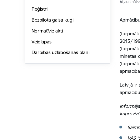
Atjaunināts
Reģistri
Apmācību s
Bezpilota gaisa kuģi
Normatīvie akti
(turpmāk
2015/199
Veidlapas
(turpmāk 
Darbības uzlabošanas plāni
minētās d
(turpmāk
apmācība
Latvijā i
apmācību
Informēja
Improvizē
Saimni
VAS “S