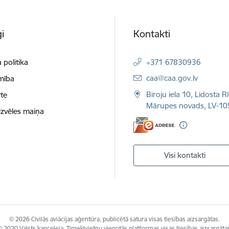
i
Kontakti
 politika
+371 67830936
E-pasts:
caa@caa.gov.lv
mība
Biroju iela 10, Lidosta R
te
Mārupes novads, LV-10
izvēles maiņa
Visi kontakti
© 2026 Civilās aviācijas aģentūra, publicētā satura visas tiesības aizsargātas.
 2020 Valsts kanceleja, Tīmekļvietņu vienotās platformas visas tiesības aizsargāta