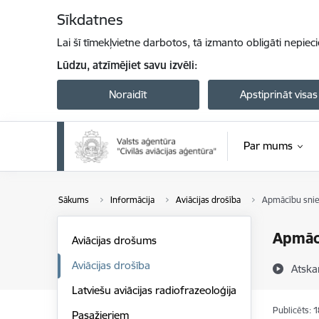
Pāriet uz lapas saturu
Sīkdatnes
Lai šī tīmekļvietne darbotos, tā izmanto obligāti nepiec
Lūdzu, atzīmējiet savu izvēli:
Noraidīt
Apstiprināt visas
Par mums
Sākums
Informācija
Aviācijas drošība
Apmācību snie
Apmācī
Aviācijas drošums
Aviācijas drošība
Atska
Latviešu aviācijas radiofrazeoloģija
Publicēts: 
Pasažieriem