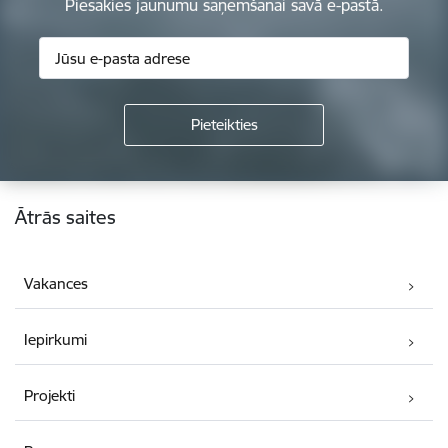
Piesakies jaunumu saņemšanai savā e-pastā.
Kājene
Ātrās saites
Vakances
Iepirkumi
Projekti