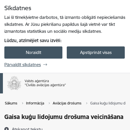
Pāriet uz lapas saturu
Sīkdatnes
Spied
lai meklētu
Enter
Lai šī tīmekļvietne darbotos, tā izmanto obligāti nepieciešamās
sīkdatnes. Ar Jūsu piekrišanu papildus šajā vietnē var tikt
izmantotas statistikas un sociālo mediju sīkdatnes.
Lūdzu, atzīmējiet savu izvēli:
Noraidīt
Apstiprināt visas
Pārvaldīt sīkdatnes
Sākums
Informācija
Aviācijas drošums
Gaisa kuģu lidojumu dro
Gaisa kuģu lidojumu drošuma veicināšana
Atskaņot tekstu