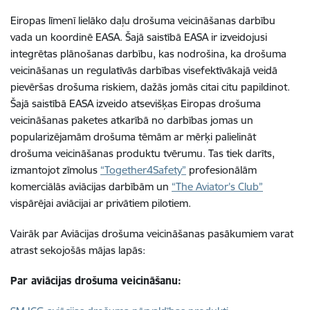
Eiropas līmenī lielāko daļu drošuma veicināšanas darbību
vada un koordinē EASA. Šajā saistībā EASA ir izveidojusi
integrētas plānošanas darbību, kas nodrošina, ka drošuma
veicināšanas un regulatīvās darbības visefektīvākajā veidā
pievēršas drošuma riskiem, dažās jomās citai citu papildinot.
Šajā saistībā EASA izveido atsevišķas Eiropas drošuma
veicināšanas paketes atkarībā no darbības jomas un
popularizējamām drošuma tēmām ar mērķi palielināt
drošuma veicināšanas produktu tvērumu. Tas tiek darīts,
izmantojot zīmolus
“Together4Safety”
profesionālām
komerciālās aviācijas darbībām un
“The Aviator’s Club”
vispārējai aviācijai ar privātiem pilotiem.
Vairāk par Aviācijas drošuma veicināšanas pasākumiem varat
atrast sekojošās mājas lapās:
Par aviācijas drošuma veicināšanu: