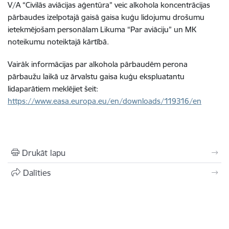
V/A “Civilās aviācijas aģentūra” veic alkohola koncentrācijas
pārbaudes izelpotajā gaisā gaisa kuģu lidojumu drošumu
ietekmējošam personālam Likuma “Par aviāciju” un MK
noteikumu noteiktajā kārtībā.
Vairāk informācijas par alkohola pārbaudēm perona
pārbaužu laikā uz ārvalstu gaisa kuģu ekspluatantu
lidaparātiem meklējiet šeit:
https://www.easa.europa.eu/en/downloads/119316/en
Drukāt lapu
Dalīties