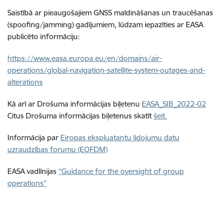
Saistībā ar pieaugošajiem GNSS maldināšanas un traucēšanas
(spoofing/jamming) gadījumiem, lūdzam iepazīties ar EASA
publicēto informāciju:
https://www.easa.europa.eu/en/domains/air-
operations/global-navigation-satellite-system-outages-and-
alterations
Kā arī ar Drošuma informācijas biļetenu
EASA_SIB_2022-02
Citus Drošuma informācijas biļetenus skatīt
šeit.
Informācija par
Eiropas ekspluatantu lidojumu datu
uzraudzības forumu (EOFDM)
EASA vadlīnijas
“Guidance for the oversight of group
operations”