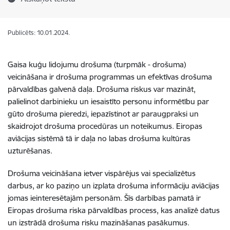
Publicēts: 10.01.2024.
Gaisa kuģu lidojumu drošuma (turpmāk - drošuma)
veicināšana ir drošuma programmas un efektīvas drošuma
pārvaldības galvenā daļa. Drošuma riskus var mazināt,
palielinot darbinieku un iesaistīto personu informētību par
gūto drošuma pieredzi, iepazīstinot ar paraugpraksi un
skaidrojot drošuma procedūras un noteikumus. Eiropas
aviācijas sistēmā tā ir daļa no labas drošuma kultūras
uzturēšanas.
Drošuma veicināšana ietver vispārējus vai specializētus
darbus, ar ko paziņo un izplata drošuma informāciju aviācijas
jomas ieinteresētajām personām. Šīs darbības pamatā ir
Eiropas drošuma riska pārvaldības process, kas analizē datus
un izstrādā drošuma risku mazināšanas pasākumus.