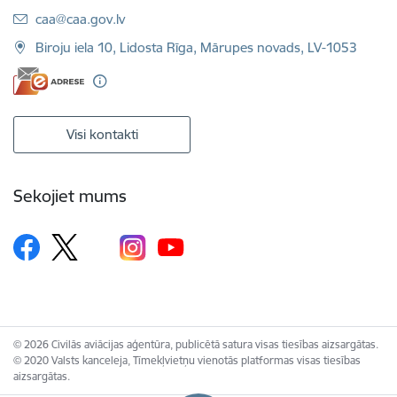
E-pasts:
caa@caa.gov.lv
Biroju iela 10, Lidosta Rīga, Mārupes novads, LV-1053
Visi kontakti
Sekojiet mums
© 2026 Civilās aviācijas aģentūra, publicētā satura visas tiesības aizsargātas.
© 2020 Valsts kanceleja, Tīmekļvietņu vienotās platformas visas tiesības
aizsargātas.