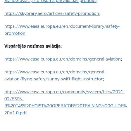
SM ICG aviācijas drošuma pārvaldības produkti
;
https://skybrary.aero/articles/safety-promotion
;
https://www.easa.europa.eu/en/document-library/safety-
promotion
.
Vispārējās nozīmes aviācija:
https://www.easa.europa.eu/en/domains/general-aviation
;
https://www.easa.europa.eu/en/domains/general-
aviation/flying-safely/sunny-swift-flight-instructor
;
https://www.easa.europa.eu/community/system/files/2021-
02/ESPN-
R%20T4S%20HOIST%20OPERATOR%20TRAINING%20GUIDE%
20V1.0.pdf