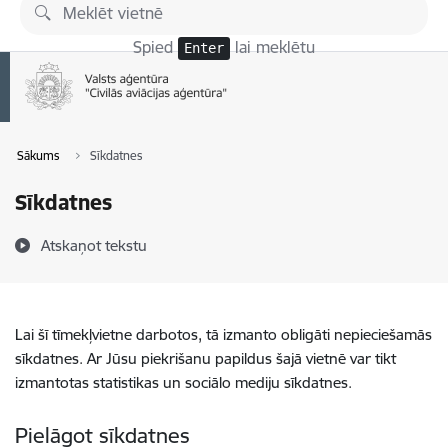
Pāriet uz lapas saturu
Spied
lai meklētu
Enter
Sākums
Sīkdatnes
Sīkdatnes
Atskaņot tekstu
Lai šī tīmekļvietne darbotos, tā izmanto obligāti nepieciešamās
sīkdatnes. Ar Jūsu piekrišanu papildus šajā vietnē var tikt
izmantotas statistikas un sociālo mediju sīkdatnes.
Pielāgot sīkdatnes