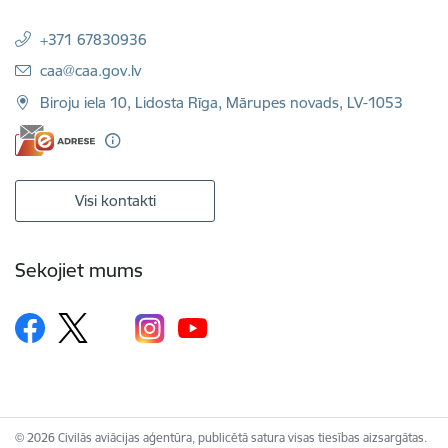
+371 67830936
E-pasts:
caa@caa.gov.lv
Biroju iela 10, Lidosta Rīga, Mārupes novads, LV-1053
Visi kontakti
Sekojiet mums
© 2026 Civilās aviācijas aģentūra, publicētā satura visas tiesības aizsargātas.