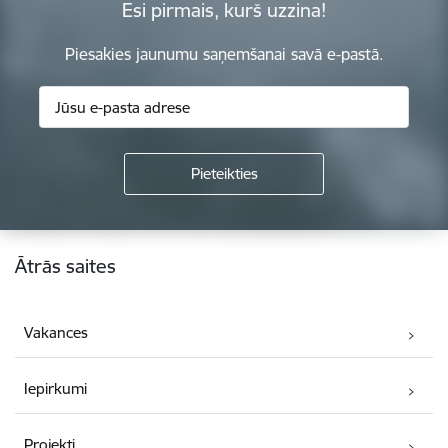
Esi pirmais, kurš uzzina!
Piesakies jaunumu saņemšanai savā e-pastā.
Kājene
Ātrās saites
Vakances
Iepirkumi
Projekti