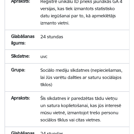
Reģistrē unikālu ID priekš jaunākās GA 4
versijas, kas tiek izmantots statistisko
datu iegūšanai par to, kā apmeklētājs
izmanto vietni.
24 stundas
uvc
Sociālo mediju sīkdatnes (nepieciešamas,
lai Jūs varētu dalīties ar saturu sociālajos
tīklos)
Šīs sīkdatnes ir paredzētas tādu vietņu
un satura koplietošanai, kas jūs interesē
mūsu vietnē, izmantojot trešo personu
sociālos tīklus vai citas vietnes.
24 stundas