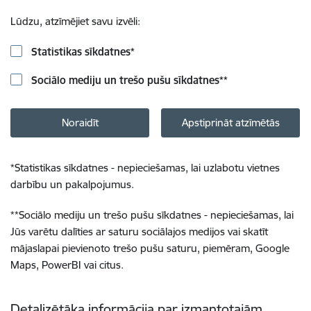
Lūdzu, atzīmējiet savu izvēli:
Statistikas sīkdatnes
*
Sociālo mediju un trešo pušu sīkdatnes
**
Noraidīt
Apstiprināt atzīmētās
*
Statistikas sīkdatnes - nepieciešamas, lai uzlabotu vietnes
darbību un pakalpojumus.
**
Sociālo mediju un trešo pušu sīkdatnes - nepieciešamas, lai
Jūs varētu dalīties ar saturu sociālajos medijos vai skatīt
mājaslapai pievienoto trešo pušu saturu, piemēram, Google
Maps, PowerBI vai citus.
Detalizētāka informācija par izmantotajām