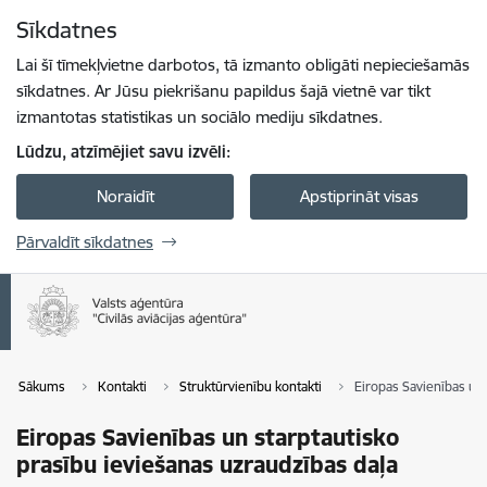
Pāriet uz lapas saturu
Sīkdatnes
Spied
lai meklētu
Enter
Lai šī tīmekļvietne darbotos, tā izmanto obligāti nepieciešamās
sīkdatnes. Ar Jūsu piekrišanu papildus šajā vietnē var tikt
izmantotas statistikas un sociālo mediju sīkdatnes.
Lūdzu, atzīmējiet savu izvēli:
Noraidīt
Apstiprināt visas
Pārvaldīt sīkdatnes
Sākums
Kontakti
Struktūrvienību kontakti
Eiropas Savienības un 
Eiropas Savienības un starptautisko
prasību ieviešanas uzraudzības daļa