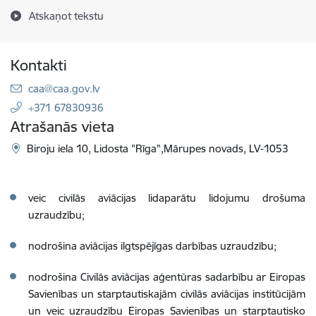
Atskaņot tekstu
Kontakti
E-pasts:
caa@caa.gov.lv
+371 67830936
Atrašanās vieta
Biroju iela 10, Lidosta "Rīga",Mārupes novads, LV-1053
veic civilās aviācijas lidaparātu lidojumu drošuma
uzraudzību;
nodrošina aviācijas ilgtspējīgas darbības uzraudzību;
nodrošina Civilās aviācijas aģentūras sadarbību ar Eiropas
Savienības un starptautiskajām civilās aviācijas institūcijām
un veic uzraudzību Eiropas Savienības un starptautisko