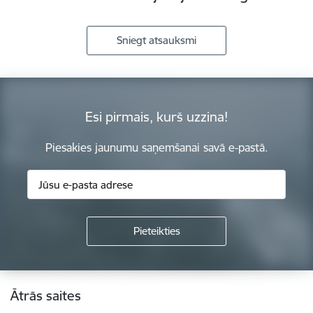
Sniegt atsauksmi
Esi pirmais, kurš uzzina!
Piesakies jaunumu saņemšanai savā e-pastā.
Kājene
Ātrās saites