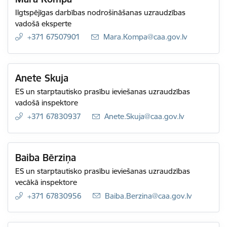
Ilgtspējīgas darbības nodrošināšanas uzraudzības
vadošā eksperte
+371 67507901
E-pasts:
Mara.Kompa@caa.gov.lv
Anete Skuja
ES un starptautisko prasību ieviešanas uzraudzības
vadošā inspektore
+371 67830937
E-pasts:
Anete.Skuja@caa.gov.lv
Baiba Bērziņa
ES un starptautisko prasību ieviešanas uzraudzības
vecākā inspektore
+371 67830956
E-pasts:
Baiba.Berzina@caa.gov.lv