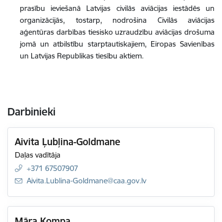
prasību ieviešanā Latvijas civilās aviācijas iestādēs un
organizācijās, tostarp, nodrošina Civilās aviācijas
aģentūras darbības tiesisko uzraudzību aviācijas drošuma
jomā un atbilstību starptautiskajiem, Eiropas Savienības
un Latvijas Republikas tiesību aktiem.
Darbinieki
Aivita Ļubļina-Goldmane
Daļas vadītāja
+371 67507907
E-pasts:
Aivita.Lublina-Goldmane@caa.gov.lv
Māra Kompa