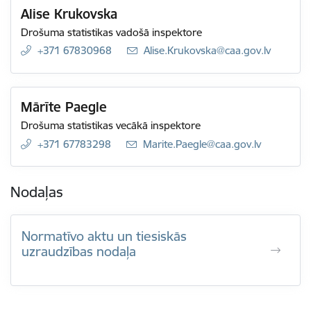
Alise Krukovska
Drošuma statistikas vadošā inspektore
+371 67830968
E-pasts:
Alise.Krukovska@caa.gov.lv
Mārīte Paegle
Drošuma statistikas vecākā inspektore
+371 67783298
E-pasts:
Marite.Paegle@caa.gov.lv
Nodaļas
Normatīvo aktu un tiesiskās
uzraudzības nodaļa