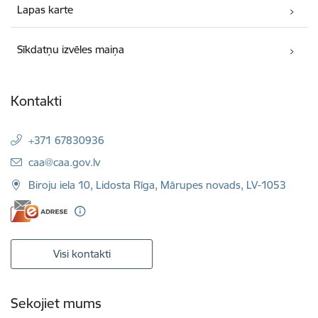
Lapas karte
Sīkdatņu izvēles maiņa
Kontakti
+371 67830936
E-pasts:
caa@caa.gov.lv
Biroju iela 10, Lidosta Rīga, Mārupes novads, LV-1053
Visi kontakti
Sekojiet mums