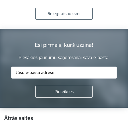
Sniegt atsauksmi
Esi pirmais, kurš uzzina!
Piesakies jaunumu saņemšanai savā e-pastā.
Kājene
Ātrās saites