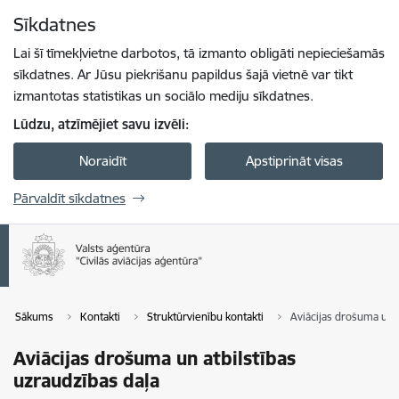
Pāriet uz lapas saturu
Sīkdatnes
Spied
lai meklētu
Enter
Lai šī tīmekļvietne darbotos, tā izmanto obligāti nepieciešamās
sīkdatnes. Ar Jūsu piekrišanu papildus šajā vietnē var tikt
izmantotas statistikas un sociālo mediju sīkdatnes.
Lūdzu, atzīmējiet savu izvēli:
Noraidīt
Apstiprināt visas
Pārvaldīt sīkdatnes
Sākums
Kontakti
Struktūrvienību kontakti
Aviācijas drošuma un a
Aviācijas drošuma un atbilstības
uzraudzības daļa