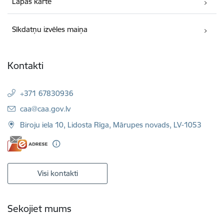
Lapas karte
Sīkdatņu izvēles maiņa
Kontakti
+371 67830936
E-pasts:
caa@caa.gov.lv
Biroju iela 10, Lidosta Rīga, Mārupes novads, LV-1053
Visi kontakti
Sekojiet mums