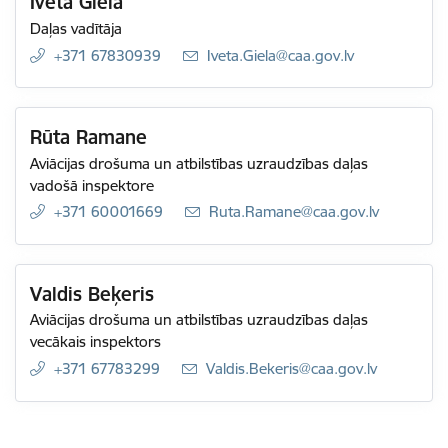
Iveta Giela
Daļas vadītāja
+371 67830939
E-pasts:
Iveta.Giela@caa.gov.lv
Rūta Ramane
Aviācijas drošuma un atbilstības uzraudzības daļas
vadošā inspektore
+371 60001669
E-pasts:
Ruta.Ramane@caa.gov.lv
Valdis Beķeris
Aviācijas drošuma un atbilstības uzraudzības daļas
vecākais inspektors
+371 67783299
E-pasts:
Valdis.Bekeris@caa.gov.lv