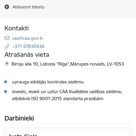
Atskaņot tekstu
Kontakti
E-pasts:
caa@caa.gov.lv
+371 67830936
Atrašanās vieta
Biroju iela 10, Lidosta "Rīga",Mārupes novads, LV-1053
uzrauga iekšējās kontroles sistēmu
izveido, ievieš un uztur CAA Kvalitātes vadības sistēmu
atbilstoši
ISO 9001:2015
standarta prasībām
Darbinieki