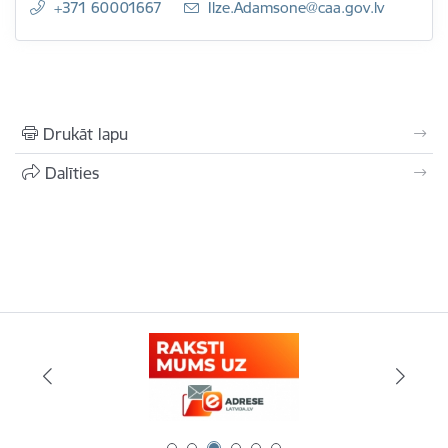
+371 60001667
E-pasts:
Ilze.Adamsone@caa.gov.lv
Drukāt lapu
Dalīties