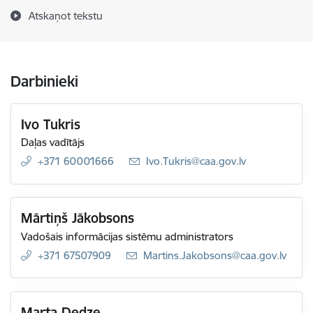
Atskaņot tekstu
Darbinieki
Ivo Tukris
Daļas vadītājs
+371 60001666
E-pasts:
Ivo.Tukris@caa.gov.lv
Mārtiņš Jākobsons
Vadošais informācijas sistēmu administrators
+371 67507909
E-pasts:
Martins.Jakobsons@caa.gov.lv
Marta Dedze