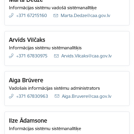
Informācijas sistēmu vadošā sistēmanalītiķe
+371 67215160
E-pasts:
Marta.Dedze@caa.gov.lv
Arvīds Vilčaks
Informācijas sistēmu sistēmanalītiķis
+371 67830975
E-pasts:
Arvids.Vilcaks@caa.gov.lv
Aiga Brūvere
Vadošais informācijas sistēmu administrators
+371 67830963
E-pasts:
Aiga.Bruvere@caa.gov.lv
Ilze Ādamsone
Informācijas sistēmu sistēmanalītiķe