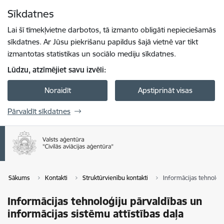
Pāriet uz lapas saturu
Sīkdatnes
Spied
lai meklētu
Enter
Lai šī tīmekļvietne darbotos, tā izmanto obligāti nepieciešamās
sīkdatnes. Ar Jūsu piekrišanu papildus šajā vietnē var tikt
izmantotas statistikas un sociālo mediju sīkdatnes.
Lūdzu, atzīmējiet savu izvēli:
Noraidīt
Apstiprināt visas
Pārvaldīt sīkdatnes
Sākums
Kontakti
Struktūrvienību kontakti
Informācijas tehnoloģi
Informācijas tehnoloģiju pārvaldības un
informācijas sistēmu attīstības daļa