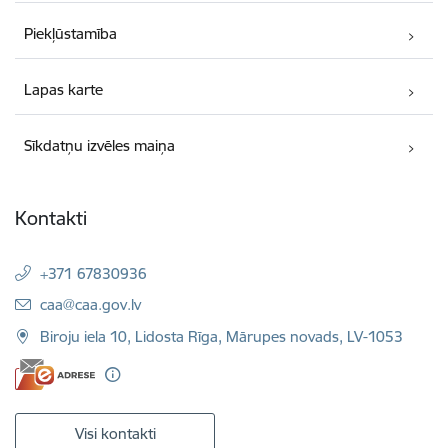
Piekļūstamība
Lapas karte
Sīkdatņu izvēles maiņa
Kontakti
+371 67830936
E-pasts:
caa@caa.gov.lv
Biroju iela 10, Lidosta Rīga, Mārupes novads, LV-1053
Visi kontakti