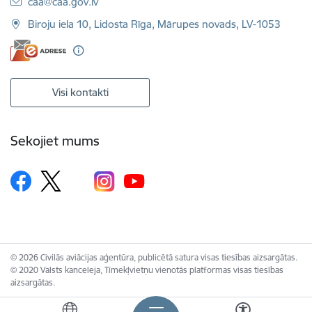
E-pasts:
caa@caa.gov.lv
Biroju iela 10, Lidosta Rīga, Mārupes novads, LV-1053
Visi kontakti
Sekojiet mums
© 2026 Civilās aviācijas aģentūra, publicētā satura visas tiesības aizsargātas.
© 2020 Valsts kanceleja, Tīmekļvietņu vienotās platformas visas tiesības
aizsargātas.