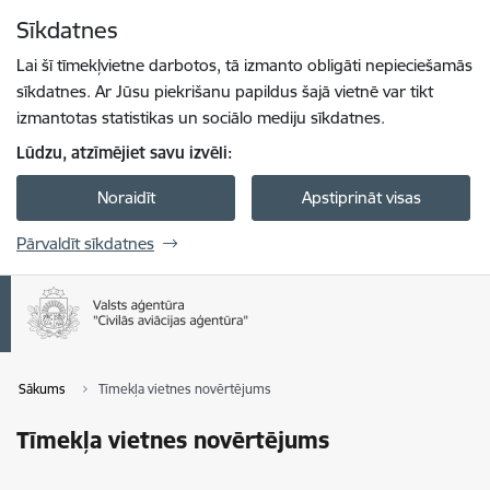
Pāriet uz lapas saturu
Sīkdatnes
Spied
lai meklētu
Enter
Lai šī tīmekļvietne darbotos, tā izmanto obligāti nepieciešamās
sīkdatnes. Ar Jūsu piekrišanu papildus šajā vietnē var tikt
izmantotas statistikas un sociālo mediju sīkdatnes.
Lūdzu, atzīmējiet savu izvēli:
Noraidīt
Apstiprināt visas
Pārvaldīt sīkdatnes
Sākums
Tīmekļa vietnes novērtējums
Tīmekļa vietnes novērtējums