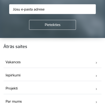
Kājene
Ātrās saites
Vakances
Iepirkumi
Projekti
Par mums