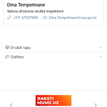
Dina Tempelmane
Salona drošuma vecākā inspektore
+371 67507906
E-pasts:
Dina.Tempelmane@caa.gov.lv
Drukāt lapu
Dalīties