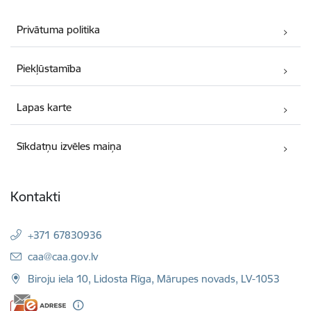
Privātuma politika
Piekļūstamība
Lapas karte
Sīkdatņu izvēles maiņa
Kontakti
+371 67830936
E-pasts:
caa@caa.gov.lv
Biroju iela 10, Lidosta Rīga, Mārupes novads, LV-1053