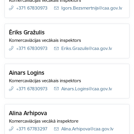
Komercaviācijas vecākais inspektors
+371 67830973
E-pasts:
Igors.Bezsmertnijs@caa.gov.lv
Ēriks Gražulis
Komercaviācijas vecākais inspektors
+371 67830973
E-pasts:
Eriks.Grazulis@caa.gov.lv
Ainars Logins
Komercaviācijas vecākais inspektors
+371 67830973
E-pasts:
Ainars.Logins@caa.gov.lv
Alina Arhipova
Komercaviācijas vecākā inspektore
+371 67783297
E-pasts:
Alina.Arhipova@caa.gov.lv