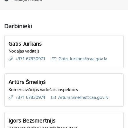
Darbinieki
Gatis Jurkāns
Nodaļas vadītājs
+371 67830971
E-pasts:
Gatis.Jurkans@caa.gov.lv
Artūrs Šmeliņš
Komercaviācijas vadošais inspektors
+371 67830974
E-pasts:
Arturs.Smelins@caa.gov.lv
Igors Bezsmertnijs