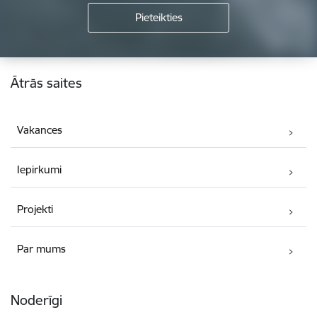
Kājene
Ātrās saites
Vakances
Iepirkumi
Projekti
Par mums
Noderīgi