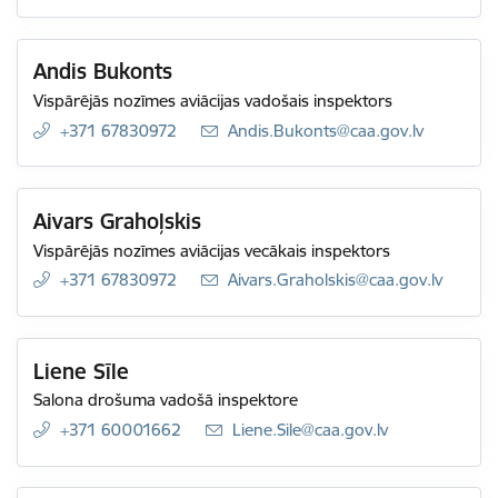
Andis Bukonts
Vispārējās nozīmes aviācijas vadošais inspektors
+371 67830972
E-pasts:
Andis.Bukonts@caa.gov.lv
Aivars Grahoļskis
Vispārējās nozīmes aviācijas vecākais inspektors
+371 67830972
E-pasts:
Aivars.Graholskis@caa.gov.lv
Liene Sīle
Salona drošuma vadošā inspektore
+371 60001662
E-pasts:
Liene.Sile@caa.gov.lv