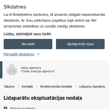
Pāriet uz lapas saturu
Sīkdatnes
Spied
lai meklētu
Enter
Lai šī tīmekļvietne darbotos, tā izmanto obligāti nepieciešamās
sīkdatnes. Ar Jūsu piekrišanu papildus šajā vietnē var tikt
izmantotas statistikas un sociālo mediju sīkdatnes.
Lūdzu, atzīmējiet savu izvēli:
Noraidīt
Apstiprināt visas
Pārvaldīt sīkdatnes
Sākums
Kontakti
Struktūrvienību kontakti
Lidojumu standartu da
Lidaparātu ekspluatācijas nodaļa
Atskaņot tekstu