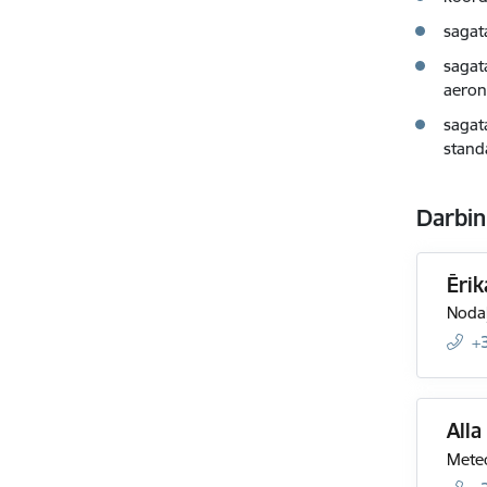
sagat
sagata
aeron
sagat
stand
Darbin
Ēri
Nodaļ
+
Alla
Meteo