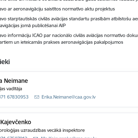
avo ar aeronavigāciju saistītos normatīvo aktu projektus
vo starptautiskās civilās aviācijas standartu prasībām atbilstošu a
avigācijas jomā publicēšanai AIP
avo informāciju ICAO par nacionālo civilās aviācijas normatīvo do
artiem un ieteicamās prakses aeronavigācijas pakalpojumos
ieki
ka Neimane
as vadītāja
371 67830953
E-pasts:
Erika.Neimane@caa.gov.lv
 Kajevčenko
roloģijas uzraudzības vecākā inspektore