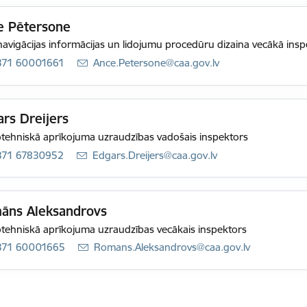
e Pētersone
avigācijas informācijas un lidojumu procedūru dizaina vecākā insp
371 60001661
E-pasts:
Ance.Petersone@caa.gov.lv
rs Dreijers
tehniskā aprīkojuma uzraudzības vadošais inspektors
371 67830952
E-pasts:
Edgars.Dreijers@caa.gov.lv
āns Aleksandrovs
tehniskā aprīkojuma uzraudzības vecākais inspektors
371 60001665
E-pasts:
Romans.Aleksandrovs@caa.gov.lv