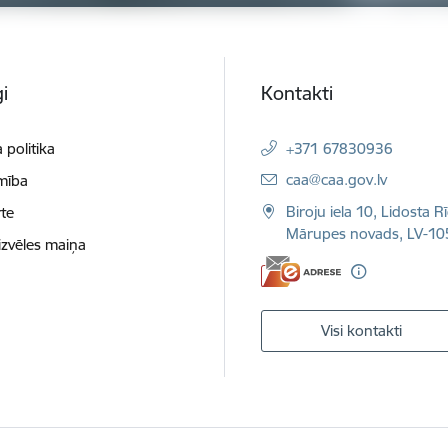
i
Kontakti
 politika
+371 67830936
E-pasts:
caa@caa.gov.lv
mība
Biroju iela 10, Lidosta R
te
Mārupes novads, LV-10
izvēles maiņa
Visi kontakti