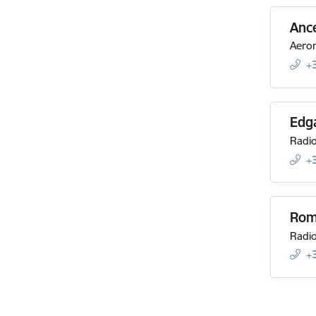
Anc
Aeron
+
Edga
Radio
+
Rom
Radio
+