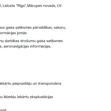
10, Lidosta "Rīga",Mārupes novads, LV-
mus gaisa satiksmes pārvaldības, sakaru,
nformācijas jomās
umu darbības drošumu gaisa satiksmes
s, aeronavigācijas informācijas,
ā
 iekārtu pieprasītāju un transpondera
o līdzekļu Iekārtu ekspluatācijas
jomā