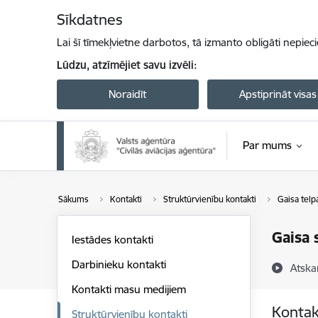
Pāriet uz lapas saturu
Sīkdatnes
Lai šī tīmekļvietne darbotos, tā izmanto obligāti nepiec
Lūdzu, atzīmējiet savu izvēli:
Noraidīt
Apstiprināt visas
Par mums
Sākums
Kontakti
Struktūrvienību kontakti
Gaisa telp
Gaisa 
Iestādes kontakti
Darbinieku kontakti
Atska
Kontakti masu medijiem
Kontak
Struktūrvienību kontakti