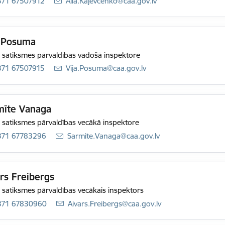
371 67507912
E-pasts:
Alla.Kajevcenko@caa.gov.lv
a Posuma
 satiksmes pārvaldības vadošā inspektore
371 67507915
E-pasts:
Vija.Posuma@caa.gov.lv
mīte Vanaga
 satiksmes pārvaldības vecākā inspektore
371 67783296
E-pasts:
Sarmite.Vanaga@caa.gov.lv
rs Freibergs
 satiksmes pārvaldības vecākais inspektors
371 67830960
E-pasts:
Aivars.Freibergs@caa.gov.lv