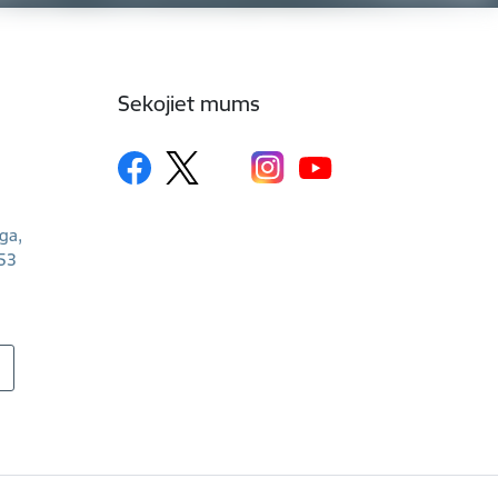
Sekojiet mums
īga,
53