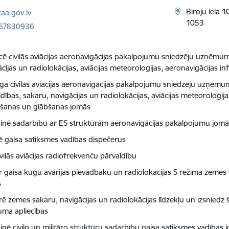
ts:
Biroju iela 
aa.gov.lv
1053
 67830936
ficē civilās aviācijas aeronavigācijas pakalpojumu sniedzēju uzņēmu
cijas un radiolokācijas, aviācijas meteoroloģijas, aeronavigācijas i
ga civilās aviācijas aeronavigācijas pakalpojumu sniedzēju uzņēm
dības, sakaru, navigācijas un radiolokācijas, aviācijas meteoroloģija
šanas un glābšanas jomās
inē sadarbību ar ES struktūrām aeronavigācijas pakalpojumu jom
cē gaisa satiksmes vadības dispečerus
ivilās aviācijas radiofrekvenču pārvaldību
ir gaisa kuģu avārijas pievadbāku un radiolokācijas S režīma zemes
s
rē zemes sakaru, navigācijas un radiolokācijas līdzekļu un izsniedz š
uma apliecības
inē civilo un militāro struktūru sadarbību gaisa satiksmes vadības 