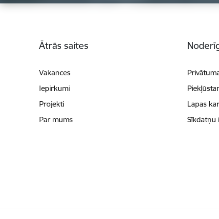
Kājene
Ātrās saites
Noderīg
Vakances
Privātuma
Iepirkumi
Piekļūsta
Projekti
Lapas kar
Par mums
Sīkdatņu 