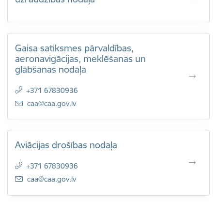
Gaisa satiksmes pārvaldības,
aeronavigācijas, meklēšanas un
glābšanas nodaļa
+371 67830936
E-pasts:
caa@caa.gov.lv
Aviācijas drošības nodaļa
+371 67830936
E-pasts:
caa@caa.gov.lv