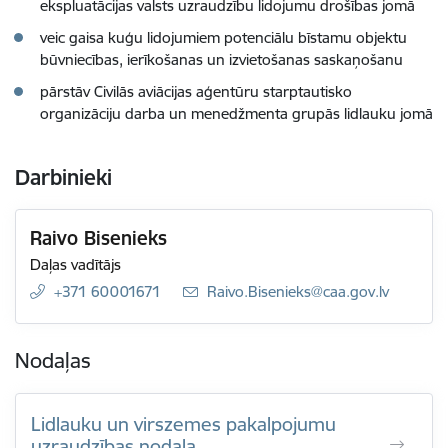
ekspluatācijas valsts uzraudzību lidojumu drošības jomā
veic gaisa kuģu lidojumiem potenciālu bīstamu objektu
būvniecības, ierīkošanas un izvietošanas saskaņošanu
pārstāv Civilās aviācijas aģentūru starptautisko
organizāciju darba un menedžmenta grupās lidlauku jomā
Darbinieki
Raivo Bisenieks
Daļas vadītājs
+371 60001671
E-pasts:
Raivo.Bisenieks@caa.gov.lv
Nodaļas
Lidlauku un virszemes pakalpojumu
uzraudzības nodaļa