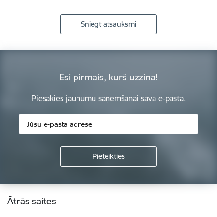
Sniegt atsauksmi
Esi pirmais, kurš uzzina!
Piesakies jaunumu saņemšanai savā e-pastā.
Kājene
Ātrās saites