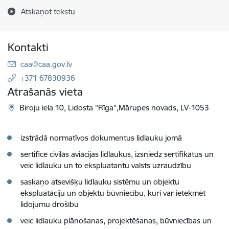
Atskaņot tekstu
Kontakti
E-pasts:
caa@caa.gov.lv
+371 67830936
Atrašanās vieta
Biroju iela 10, Lidosta "Rīga",Mārupes novads, LV-1053
izstrādā normatīvos dokumentus lidlauku jomā
sertificē civilās aviācijas lidlaukus, izsniedz sertifikātus un
veic lidlauku un to ekspluatantu valsts uzraudzību
saskaņo atsevišķu lidlauku sistēmu un objektu
ekspluatāciju un objektu būvniecību, kuri var ietekmēt
lidojumu drošību
veic lidlauku plānošanas, projektēšanas, būvniecības un