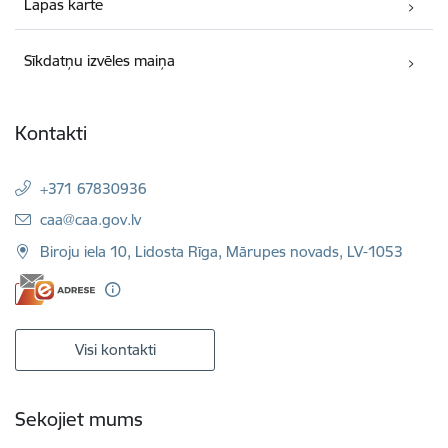
Lapas karte
Sīkdatņu izvēles maiņa
Kontakti
+371 67830936
E-pasts:
caa@caa.gov.lv
Biroju iela 10, Lidosta Rīga, Mārupes novads, LV-1053
Visi kontakti
Sekojiet mums