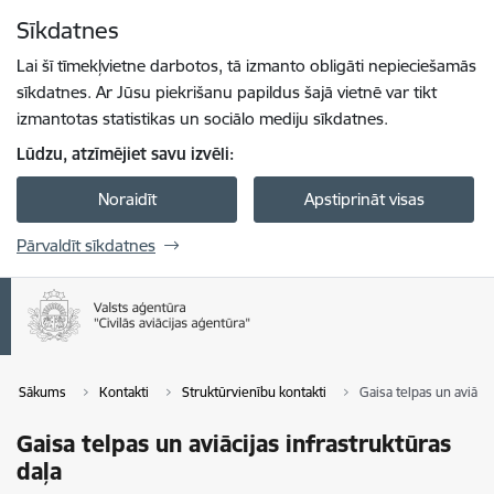
Pāriet uz lapas saturu
Sīkdatnes
Spied
lai meklētu
Enter
Lai šī tīmekļvietne darbotos, tā izmanto obligāti nepieciešamās
sīkdatnes. Ar Jūsu piekrišanu papildus šajā vietnē var tikt
izmantotas statistikas un sociālo mediju sīkdatnes.
Lūdzu, atzīmējiet savu izvēli:
Noraidīt
Apstiprināt visas
Pārvaldīt sīkdatnes
Sākums
Kontakti
Struktūrvienību kontakti
Gaisa telpas un aviācij
Gaisa telpas un aviācijas infrastruktūras
daļa