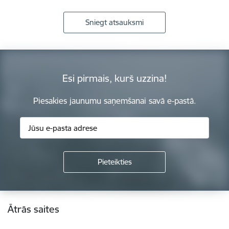
Sniegt atsauksmi
Esi pirmais, kurš uzzina!
Piesakies jaunumu saņemšanai savā e-pastā.
Kājene
Ātrās saites