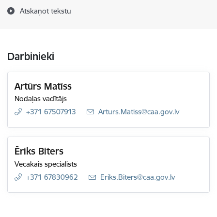
Atskaņot tekstu
Darbinieki
Artūrs Matīss
Nodaļas vadītājs
+371 67507913
E-pasts:
Arturs.Matiss@caa.gov.lv
Ēriks Biters
Vecākais speciālists
+371 67830962
E-pasts:
Eriks.Biters@caa.gov.lv