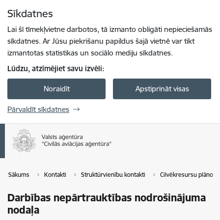
Pāriet uz lapas saturu
Sīkdatnes
Spied
lai meklētu
Enter
Lai šī tīmekļvietne darbotos, tā izmanto obligāti nepieciešamās
sīkdatnes. Ar Jūsu piekrišanu papildus šajā vietnē var tikt
izmantotas statistikas un sociālo mediju sīkdatnes.
Lūdzu, atzīmējiet savu izvēli:
Noraidīt
Apstiprināt visas
Pārvaldīt sīkdatnes
Sākums
Kontakti
Struktūrvienību kontakti
Cilvēkresursu plānošana
Darbības nepārtrauktības nodrošinājuma
nodaļa