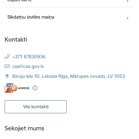
Sīkdatņu izvēles maiņa
Kontakti
+371 67830936
E-pasts:
caa@caa.gov.lv
Biroju iela 10, Lidosta Rīga, Mārupes novads, LV-1053
Visi kontakti
Sekojiet mums