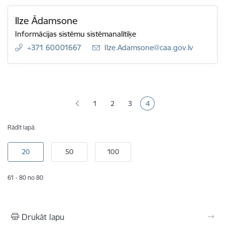
Ilze Ādamsone
Informācijas sistēmu sistēmanalītiķe
+371 60001667
E-pasts:
Ilze.Adamsone@caa.gov.lv
Lapošana
1
2
3
4
Lapa
Lapa
Lapa
Pašreizējā lapa
Rādīt lapā:
61 - 80 no 80
Drukāt lapu