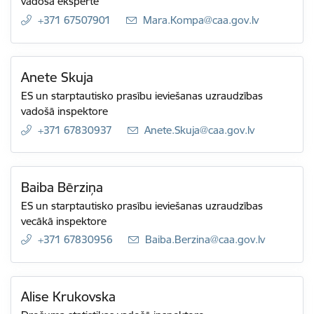
vadošā eksperte
+371 67507901
E-pasts:
Mara.Kompa@caa.gov.lv
Anete Skuja
ES un starptautisko prasību ieviešanas uzraudzības
vadošā inspektore
+371 67830937
E-pasts:
Anete.Skuja@caa.gov.lv
Baiba Bērziņa
ES un starptautisko prasību ieviešanas uzraudzības
vecākā inspektore
+371 67830956
E-pasts:
Baiba.Berzina@caa.gov.lv
Alise Krukovska