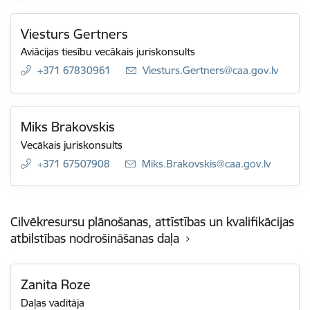
Viesturs Gertners
Aviācijas tiesību vecākais juriskonsults
+371 67830961
E-pasts:
Viesturs.Gertners@caa.gov.lv
Miks Brakovskis
Vecākais juriskonsults
+371 67507908
E-pasts:
Miks.Brakovskis@caa.gov.lv
Cilvēkresursu plānošanas, attīstības un kvalifikācijas
atbilstības nodrošināšanas daļa
Zanita Roze
Daļas vadītāja