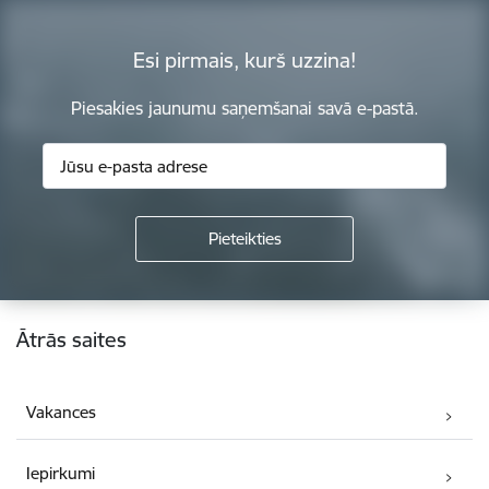
Esi pirmais, kurš uzzina!
Piesakies jaunumu saņemšanai savā e-pastā.
Kājene
Ātrās saites
Vakances
Iepirkumi