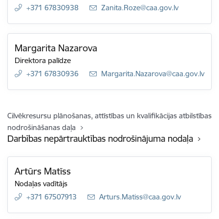
+371 67830938
E-pasts:
Zanita.Roze@caa.gov.lv
Margarita Nazarova
Direktora palīdze
+371 67830936
E-pasts:
Margarita.Nazarova@caa.gov.lv
Cilvēkresursu plānošanas, attīstības un kvalifikācijas atbilstības
nodrošināšanas daļa
Darbības nepārtrauktības nodrošinājuma nodaļa
Artūrs Matīss
Nodaļas vadītājs
+371 67507913
E-pasts:
Arturs.Matiss@caa.gov.lv