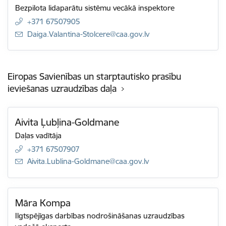
Bezpilota lidaparātu sistēmu vecākā inspektore
+371 67507905
E-pasts:
Daiga.Valantina-Stolcere@caa.gov.lv
Eiropas Savienības un starptautisko prasību
ieviešanas uzraudzības daļa
Aivita Ļubļina-Goldmane
Daļas vadītāja
+371 67507907
E-pasts:
Aivita.Lublina-Goldmane@caa.gov.lv
Māra Kompa
Ilgtspējīgas darbības nodrošināšanas uzraudzības