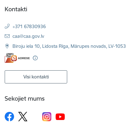
Kontakti
+371 67830936
E-pasts:
caa@caa.gov.lv
Biroju iela 10, Lidosta Rīga, Mārupes novads, LV-1053
Visi kontakti
Sekojiet mums