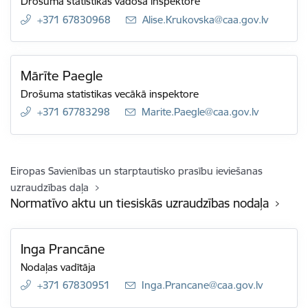
Drošuma statistikas vadošā inspektore
+371 67830968
E-pasts:
Alise.Krukovska@caa.gov.lv
Mārīte Paegle
Drošuma statistikas vecākā inspektore
+371 67783298
E-pasts:
Marite.Paegle@caa.gov.lv
Eiropas Savienības un starptautisko prasību ieviešanas
uzraudzības daļa
Normatīvo aktu un tiesiskās uzraudzības nodaļa
Inga Prancāne
Nodaļas vadītāja
+371 67830951
E-pasts:
Inga.Prancane@caa.gov.lv