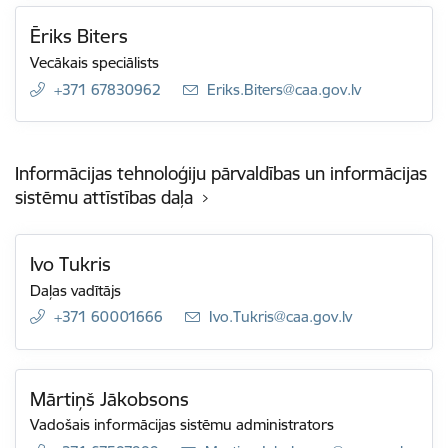
Ēriks Biters
Vecākais speciālists
+371 67830962
E-pasts:
Eriks.Biters@caa.gov.lv
Informācijas tehnoloģiju pārvaldības un informācijas
sistēmu attīstības daļa
Ivo Tukris
Daļas vadītājs
+371 60001666
E-pasts:
Ivo.Tukris@caa.gov.lv
Mārtiņš Jākobsons
Vadošais informācijas sistēmu administrators