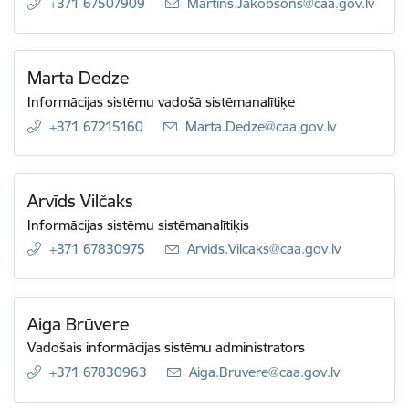
+371 67507909
E-pasts:
Martins.Jakobsons@caa.gov.lv
Marta Dedze
Informācijas sistēmu vadošā sistēmanalītiķe
+371 67215160
E-pasts:
Marta.Dedze@caa.gov.lv
Arvīds Vilčaks
Informācijas sistēmu sistēmanalītiķis
+371 67830975
E-pasts:
Arvids.Vilcaks@caa.gov.lv
Aiga Brūvere
Vadošais informācijas sistēmu administrators
+371 67830963
E-pasts:
Aiga.Bruvere@caa.gov.lv