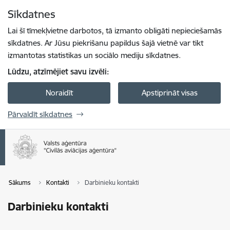
Pāriet uz lapas saturu
Sīkdatnes
Spied
lai meklētu
Enter
Lai šī tīmekļvietne darbotos, tā izmanto obligāti nepieciešamās
sīkdatnes. Ar Jūsu piekrišanu papildus šajā vietnē var tikt
izmantotas statistikas un sociālo mediju sīkdatnes.
Lūdzu, atzīmējiet savu izvēli:
Noraidīt
Apstiprināt visas
Pārvaldīt sīkdatnes
Sākums
Kontakti
Darbinieku kontakti
Darbinieku kontakti