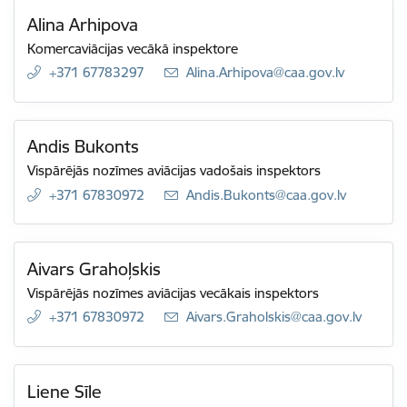
Alina Arhipova
Komercaviācijas vecākā inspektore
+371 67783297
E-pasts:
Alina.Arhipova@caa.gov.lv
Andis Bukonts
Vispārējās nozīmes aviācijas vadošais inspektors
+371 67830972
E-pasts:
Andis.Bukonts@caa.gov.lv
Aivars Grahoļskis
Vispārējās nozīmes aviācijas vecākais inspektors
+371 67830972
E-pasts:
Aivars.Graholskis@caa.gov.lv
Liene Sīle