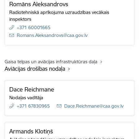
Romāns Aleksandrovs
Radiotehniskā aprīkojuma uzraudzības vecākais
inspektors
+371 60001665
E-pasts:
Romans.Aleksandrovs@caa.gov.lv
Gaisa telpas un aviācijas infrastruktūras daļa
Aviācijas drošības nodaļa
Dace Reichmane
Nodaļas vadītāja
+371 67830965
E-pasts:
Dace.Reichmane@caa.gov.lv
Armands Klotiņš