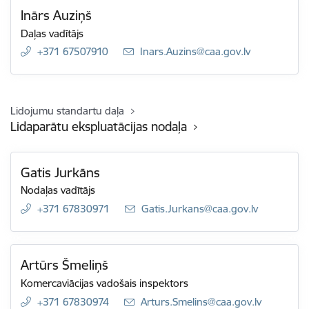
Inārs Auziņš
Daļas vadītājs
+371 67507910
E-pasts:
Inars.Auzins@caa.gov.lv
Lidojumu standartu daļa
Lidaparātu ekspluatācijas nodaļa
Gatis Jurkāns
Nodaļas vadītājs
+371 67830971
E-pasts:
Gatis.Jurkans@caa.gov.lv
Artūrs Šmeliņš
Komercaviācijas vadošais inspektors
+371 67830974
E-pasts:
Arturs.Smelins@caa.gov.lv