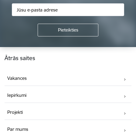
Kājene
Ātrās saites
Vakances
Iepirkumi
Projekti
Par mums