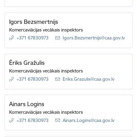
Igors Bezsmertnijs
Komercaviācijas vecākais inspektors
+371 67830973
E-pasts:
Igors.Bezsmertnijs@caa.gov.lv
Ēriks Gražulis
Komercaviācijas vecākais inspektors
+371 67830973
E-pasts:
Eriks.Grazulis@caa.gov.lv
Ainars Logins
Komercaviācijas vecākais inspektors
+371 67830973
E-pasts:
Ainars.Logins@caa.gov.lv