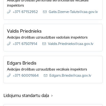
Aviācijas drošības personāla sertificēšanas vecākais
inspektors
+371 67152952
E-pasts:
Gatis.Dzerve-Taluts@caa.gov.lv
Valdis Priednieks
Aviācijas drošības uzraudzības vadošais inspektors
+371 67507914
E-pasts:
Valdis.Priednieks@caa.gov.lv
Edgars Briedis
Aviācijas drošības uzraudzības vecākais inspektors
+371 60001664
E-pasts:
Edgars.Briedis@caa.gov.lv
Lidojumu standartu daļa