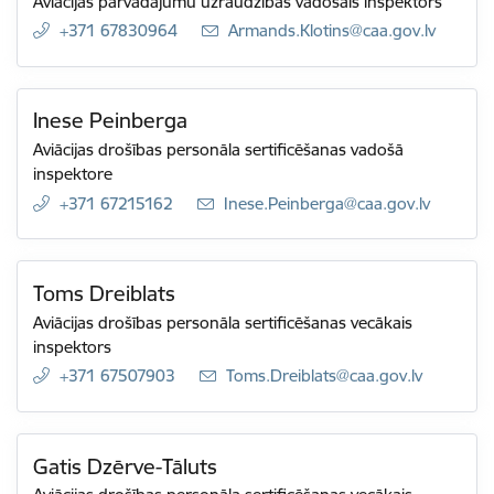
Aviācijas pārvadājumu uzraudzības vadošais inspektors
+371 67830964
E-pasts:
Armands.Klotins@caa.gov.lv
Inese Peinberga
Aviācijas drošības personāla sertificēšanas vadošā
inspektore
+371 67215162
E-pasts:
Inese.Peinberga@caa.gov.lv
Toms Dreiblats
Aviācijas drošības personāla sertificēšanas vecākais
inspektors
+371 67507903
E-pasts:
Toms.Dreiblats@caa.gov.lv
Gatis Dzērve-Tāluts