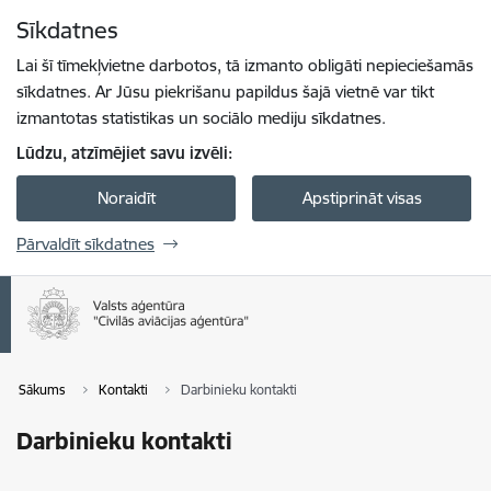
Pāriet uz lapas saturu
Sīkdatnes
Spied
lai meklētu
Enter
Lai šī tīmekļvietne darbotos, tā izmanto obligāti nepieciešamās
sīkdatnes. Ar Jūsu piekrišanu papildus šajā vietnē var tikt
izmantotas statistikas un sociālo mediju sīkdatnes.
Lūdzu, atzīmējiet savu izvēli:
Noraidīt
Apstiprināt visas
Pārvaldīt sīkdatnes
Sākums
Kontakti
Darbinieku kontakti
Darbinieku kontakti