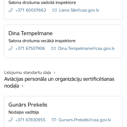
Salona drošuma vadošā inspektore
+371 60001662
E-pasts:
Liene.Sile@caa.gov.lv
Dina Tempelmane
Salona drošuma vecākā inspektore
+371 67507906
E-pasts:
Dina.Tempelmane@caa.gov.lv
Lidojumu standartu daļa
Aviācijas personāla un organizāciju sertificēšanas
nodaļa
Gunārs Prekelis
Nodaļas vadītājs
+371 67830955
E-pasts:
Gunars.Prekelis@caa.gov.lv