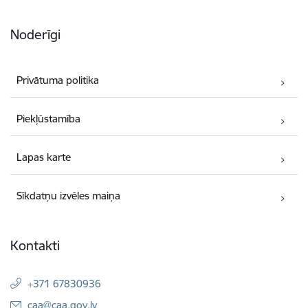
Noderīgi
Privātuma politika
Piekļūstamība
Lapas karte
Sīkdatņu izvēles maiņa
Kontakti
+371 67830936
E-pasts:
caa@caa.gov.lv