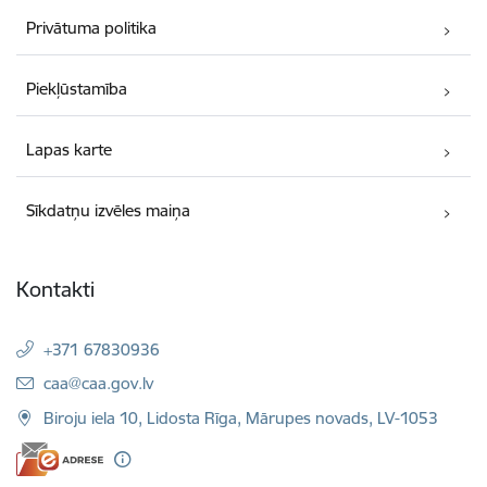
Privātuma politika
Piekļūstamība
Lapas karte
Sīkdatņu izvēles maiņa
Kontakti
+371 67830936
E-pasts:
caa@caa.gov.lv
Biroju iela 10, Lidosta Rīga, Mārupes novads, LV-1053