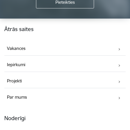
Kājene
Ātrās saites
Vakances
Iepirkumi
Projekti
Par mums
Noderīgi