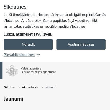
Pāriet uz lapas saturu
Sīkdatnes
Spied
lai meklētu
Enter
Lai šī tīmekļvietne darbotos, tā izmanto obligāti nepieciešamās
sīkdatnes. Ar Jūsu piekrišanu papildus šajā vietnē var tikt
izmantotas statistikas un sociālo mediju sīkdatnes.
Lūdzu, atzīmējiet savu izvēli:
Noraidīt
Apstiprināt visas
Pārvaldīt sīkdatnes
Sākums
Aktualitātes
Jaunumi
Jaunumi