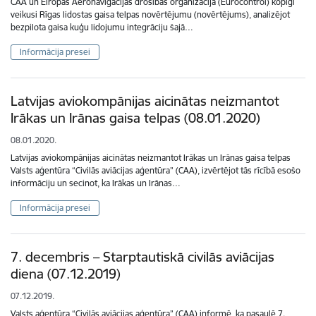
CAA un Eiropas Aeronavigācijas drošības organizācija (Eurocontrol) kopīgi
veikusi Rīgas lidostas gaisa telpas novērtējumu (novērtējums), analizējot
bezpilota gaisa kuģu lidojumu integrāciju šajā…
Informācija presei
Latvijas aviokompānijas aicinātas neizmantot
Irākas un Irānas gaisa telpas (08.01.2020)
08.01.2020.
Latvijas aviokompānijas aicinātas neizmantot Irākas un Irānas gaisa telpas
Valsts aģentūra “Civilās aviācijas aģentūra” (CAA), izvērtējot tās rīcībā esošo
informāciju un secinot, ka Irākas un Irānas…
Informācija presei
7. decembris – Starptautiskā civilās aviācijas
diena (07.12.2019)
07.12.2019.
Valsts aģentūra “Civilās aviācijas aģentūra” (CAA) informē, ka pasaulē 7.