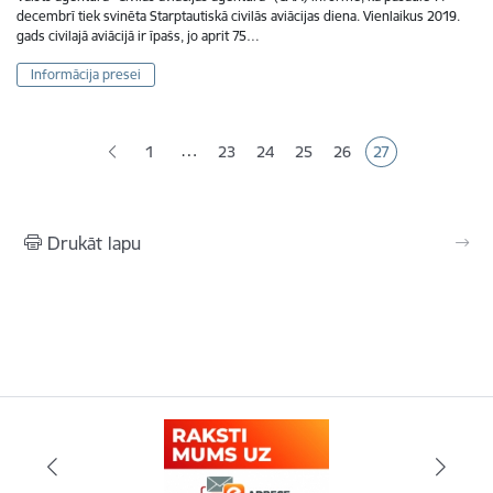
decembrī tiek svinēta Starptautiskā civilās aviācijas diena. Vienlaikus 2019.
gads civilajā aviācijā ir īpašs, jo aprit 75…
Informācija presei
Lapošana
…
1
23
24
25
26
27
Lapa
Lapa
Lapa
Lapa
Pašreizējā lapa
Drukāt lapu