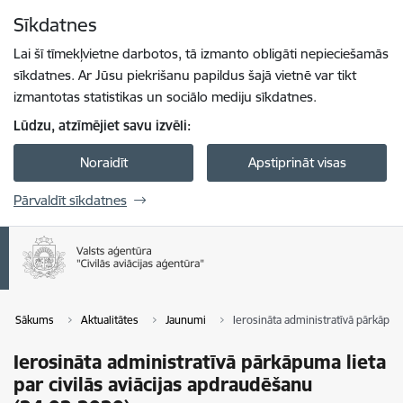
Pāriet uz lapas saturu
Sīkdatnes
Spied
lai meklētu
Enter
Lai šī tīmekļvietne darbotos, tā izmanto obligāti nepieciešamās
sīkdatnes. Ar Jūsu piekrišanu papildus šajā vietnē var tikt
izmantotas statistikas un sociālo mediju sīkdatnes.
Lūdzu, atzīmējiet savu izvēli:
Noraidīt
Apstiprināt visas
Pārvaldīt sīkdatnes
Sākums
Aktualitātes
Jaunumi
Ierosināta administratīvā pārkāpum
Ierosināta administratīvā pārkāpuma lieta
par civilās aviācijas apdraudēšanu