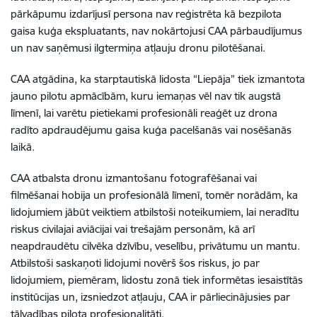
pārkāpumu izdarījusī persona nav reģistrēta kā bezpilota
gaisa kuģa ekspluatants, nav nokārtojusi CAA pārbaudījumus
un nav saņēmusi ilgtermiņa atļauju dronu pilotēšanai.
CAA atgādina, ka starptautiskā lidosta “Liepāja” tiek izmantota
jauno pilotu apmācībām, kuru iemaņas vēl nav tik augstā
līmenī, lai varētu pietiekami profesionāli reaģēt uz drona
radīto apdraudējumu gaisa kuģa pacelšanās vai nosēšanās
laikā.
CAA atbalsta dronu izmantošanu fotografēšanai vai
filmēšanai hobija un profesionālā līmenī, tomēr norādām, ka
lidojumiem jābūt veiktiem atbilstoši noteikumiem, lai neradītu
riskus civilajai aviācijai vai trešajām personām, kā arī
neapdraudētu cilvēka dzīvību, veselību, privātumu un mantu.
Atbilstoši saskaņoti lidojumi novērš šos riskus, jo par
lidojumiem, piemēram, lidostu zonā tiek informētas iesaistītās
institūcijas un, izsniedzot atļauju, CAA ir pārliecinājusies par
tālvadības pilota profesionalitāti.