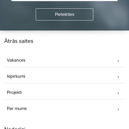
Kājene
Ātrās saites
Vakances
Iepirkumi
Projekti
Par mums