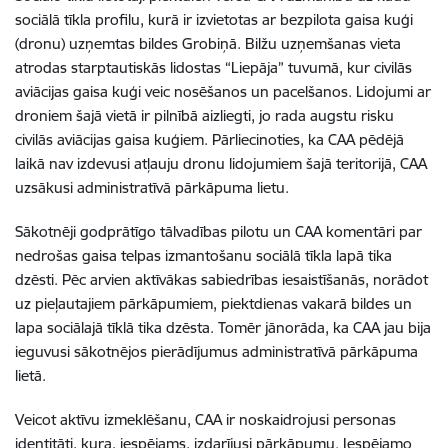
sociālā tīkla profilu, kurā ir izvietotas ar bezpilota gaisa kuģi
(dronu) uzņemtas bildes Grobiņā. Bilžu uzņemšanas vieta
atrodas starptautiskās lidostas “Liepāja” tuvumā, kur civilās
aviācijas gaisa kuģi veic nosēšanos un pacelšanos. Lidojumi ar
droniem šajā vietā ir pilnībā aizliegti, jo rada augstu risku
civilās aviācijas gaisa kuģiem. Pārliecinoties, ka CAA pēdējā
laikā nav izdevusi atļauju dronu lidojumiem šajā teritorijā, CAA
uzsākusi administratīvā pārkāpuma lietu.
Sākotnēji godprātīgo tālvadības pilotu un CAA komentāri par
nedrošas gaisa telpas izmantošanu sociālā tīkla lapā tika
dzēsti. Pēc arvien aktīvākas sabiedrības iesaistīšanās, norādot
uz pieļautajiem pārkāpumiem, piektdienas vakarā bildes un
lapa sociālajā tīklā tika dzēsta. Tomēr jānorāda, ka CAA jau bija
ieguvusi sākotnējos pierādījumus administratīvā pārkāpuma
lietā.
Veicot aktīvu izmeklēšanu, CAA ir noskaidrojusi personas
identitāti, kura, iespējams, izdarījusi pārkāpumu. Iespējamo