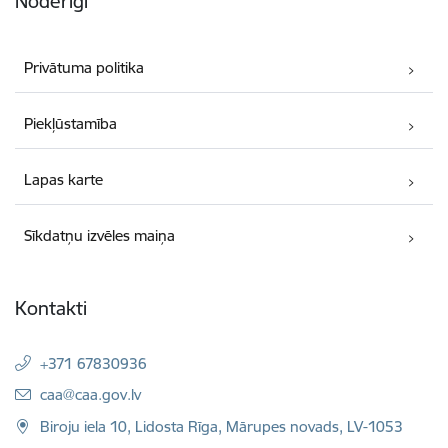
Noderīgi
Privātuma politika
Piekļūstamība
Lapas karte
Sīkdatņu izvēles maiņa
Kontakti
+371 67830936
E-pasts:
caa@caa.gov.lv
Biroju iela 10, Lidosta Rīga, Mārupes novads, LV-1053