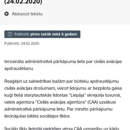
(24.02.2020)
Atskaņot tekstu
Publicēts
pirms vairāk nekā 6 gadiem
Publicēts: 24.02.2020.
Ierosināta administratīvā pārkāpuma lieta par civilās aviācijas
apdraudēšanu
Reaģējot uz sabiedrības bažām par būtisku apdraudējumu
civilās aviācijas drošumam, veicot lidojumu ar bezpilota gaisa
kuģi tiešā starptautiskās lidostas “Liepāja” skrejceļa tuvumā,
valsts aģentūra “Civilās aviācijas aģentūra” (CAA) uzsākusi
administratīvā pārkāpuma lietu. Par minēto pārkāpumu
liecinājušas bildes sociālajos tīklos.
Sociālo tīklu lietotāji piektdien vērsa CAA uzmanību uz kādu