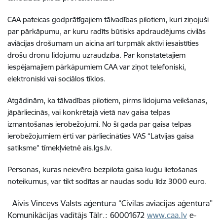
CAA pateicas godprātīgajiem tālvadības pilotiem, kuri ziņojuši
par pārkāpumu, ar kuru radīts būtisks apdraudējums civilās
aviācijas drošumam un aicina arī turpmāk aktīvi iesaistīties
drošu dronu lidojumu uzraudzībā. Par konstatētajiem
iespējamajiem pārkāpumiem CAA var ziņot telefoniski,
elektroniski vai sociālos tīklos.
Atgādinām, ka tālvadības pilotiem, pirms lidojuma veikšanas,
jāpārliecinās, vai konkrētajā vietā nav gaisa telpas
izmantošanas ierobežojumi. No šī gada par gaisa telpas
ierobežojumiem ērti var pārliecināties VAS “Latvijas gaisa
satiksme” tīmekļvietnē ais.lgs.lv.
Personas, kuras neievēro bezpilota gaisa kuģu lietošanas
noteikumus, var tikt sodītas ar naudas sodu līdz 3000 euro.
Aivis Vincevs Valsts aģentūra “Civilās aviācijas aģentūra”
Komunikācijas vadītājs Tālr.: 60001672
www.caa.lv
e-