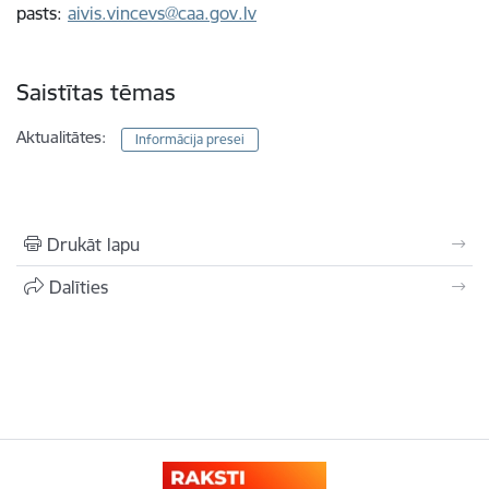
pasts:
aivis.vincevs@caa.gov.lv
Saistītas tēmas
Aktualitātes:
Informācija presei
Drukāt lapu
Dalīties