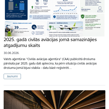
2025. gadā civilās aviācijas jomā samazinājies
atgadījumu skaits
30.06.2026.
Valsts aģentūras “Civilās aviācijas aģentūra” (CAA) publicētā drošuma
pārskata par 2025. gadu dati apliecina, ka pērn situācija civilās aviācijas
drošuma jomā bijusi stabila – datu bāzē reģistrēti…
Jaunumi