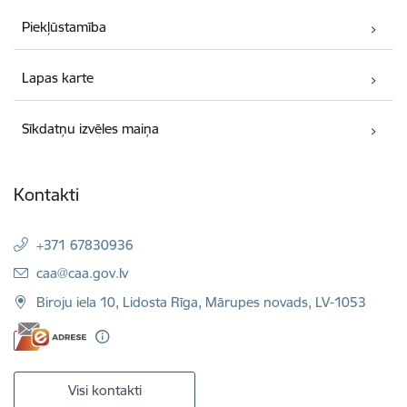
Piekļūstamība
Lapas karte
Sīkdatņu izvēles maiņa
Kontakti
+371 67830936
E-pasts:
caa@caa.gov.lv
Biroju iela 10, Lidosta Rīga, Mārupes novads, LV-1053
Visi kontakti