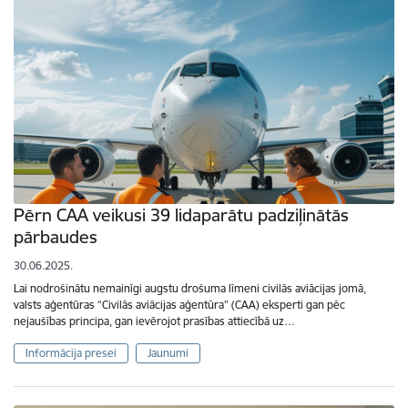
Pērn CAA veikusi 39 lidaparātu padziļinātās
pārbaudes
30.06.2025.
Lai nodrošinātu nemainīgi augstu drošuma līmeni civilās aviācijas jomā,
valsts aģentūras “Civilās aviācijas aģentūra” (CAA) eksperti gan pēc
nejaušības principa, gan ievērojot prasības attiecībā uz…
Informācija presei
Jaunumi