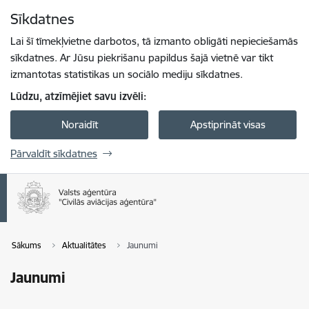
Pāriet uz lapas saturu
Sīkdatnes
Spied
lai meklētu
Enter
Lai šī tīmekļvietne darbotos, tā izmanto obligāti nepieciešamās
sīkdatnes. Ar Jūsu piekrišanu papildus šajā vietnē var tikt
izmantotas statistikas un sociālo mediju sīkdatnes.
Lūdzu, atzīmējiet savu izvēli:
Noraidīt
Apstiprināt visas
Pārvaldīt sīkdatnes
Sākums
Aktualitātes
Jaunumi
Jaunumi