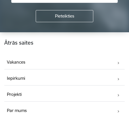
Kājene
Ātrās saites
Vakances
Iepirkumi
Projekti
Par mums