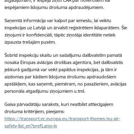
atgadījumam, ir iespēja ziņot CAA par novērotiem vai
iespējamiem lidojumu drošuma apdraudējumiem.
Saņemtā informācija var kalpot par iemeslu, lai veiktu
inspekcijas uz Latvijā un ārvalstī reģistrētiem lidaparātiem. Šie
ziņojumi ir konfidenciāli, tāpēc ziņotāja identitāte netiek
izpausta trešajām pusēm.
Šobrīd inspekciju skaitu un sadalījumu dalībvalstīm pamatā
nosaka Eiropas aviācijas drošības aģentūra, bet dalībvalstis
jebkurā gadījumā var veikt papildus inspekcijas, ja tām ir
aizdomas par kādiem lidojuma drošumu apdraudošiem
apstākļiem, kas saņemti, piemēram, no pasažieriem, aviācijas
personāla atgadījumu ziņojumiem u.tml.
Gaisa pārvadātāju saraksts, kuri neatbilst attiecīgajiem
drošuma kritērijiem, pieejams:
https://transport.ec.europa.eu/transport-themes/eu-air-
safety-list_en?prefLang=lv