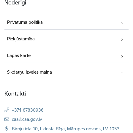
Noderīgi
Privātuma politika
Piekļūstamība
Lapas karte
Sīkdatņu izvēles maiņa
Kontakti
+371 67830936
E-pasts:
caa@caa.gov.lv
Biroju iela 10, Lidosta Rīga, Mārupes novads, LV-1053