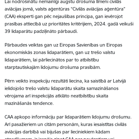
Lai nodrošinātu nemainīgi augstu drošuma līmeni civilās
aviācijas jomā, valsts aģentūras “Civilās aviācijas aģentūra”
(CAA) eksperti gan pēc nejaušības principa, gan ievērojot
prasības attiecībā uz prioritātes kritērijiem, 2024. gadā veikuši
39 lidaparātu padziļināto pārbaudi.
Pārbaudes veiktas gan uz Eiropas Savienības un Eiropas
ekonomiskās zonas lidaparātiem, gan uz trešo valstu
lidaparātiem, lai pārliecinātos par to atbilstību
starptautiskajām lidojumu drošuma prasībām.
Pērn veikto inspekciju rezultāti liecina, ka saistībā ar Latvijā
ielidojošo trešo valstu lidaparātu skaita samazināšanos
vērojama arī inspekcijās atklāto neatbilstību skaita
mazināšanās tendence.
CAA apkopo informāciju par lidaparātiem lidojumu drošumu.
Arī pasažieriem un citām personām, kuras iesaistītas civilās
aviācijas darbībā vai bijušas par lieciniekiem kādam