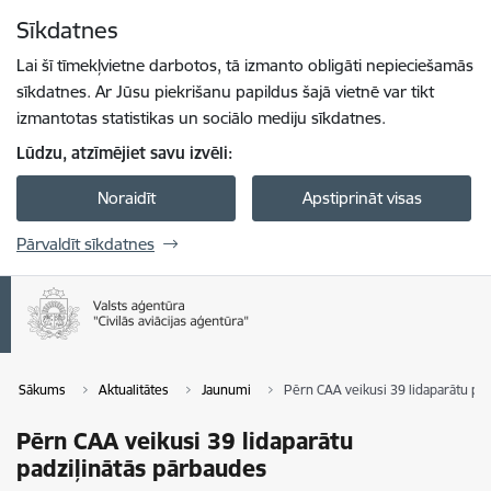
Pāriet uz lapas saturu
Sīkdatnes
Spied
lai meklētu
Enter
Lai šī tīmekļvietne darbotos, tā izmanto obligāti nepieciešamās
sīkdatnes. Ar Jūsu piekrišanu papildus šajā vietnē var tikt
izmantotas statistikas un sociālo mediju sīkdatnes.
Lūdzu, atzīmējiet savu izvēli:
Noraidīt
Apstiprināt visas
Pārvaldīt sīkdatnes
Sākums
Aktualitātes
Jaunumi
Pērn CAA veikusi 39 lidaparātu pa
Pērn CAA veikusi 39 lidaparātu
padziļinātās pārbaudes