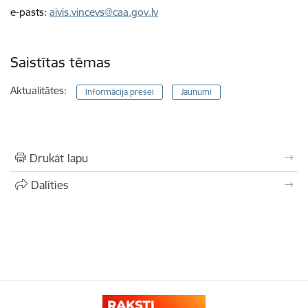
e-pasts:
aivis.vincevs@caa.gov.lv
Saistītas tēmas
Aktualitātes:
Informācija presei
Jaunumi
Drukāt lapu
Dalīties