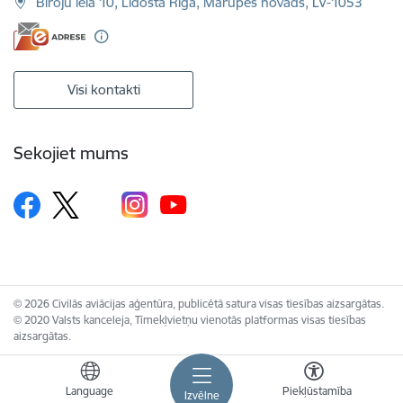
Biroju iela 10, Lidosta Rīga, Mārupes novads, LV-1053
Visi kontakti
Sekojiet mums
© 2026 Civilās aviācijas aģentūra, publicētā satura visas tiesības aizsargātas.
© 2020 Valsts kanceleja, Tīmekļvietņu vienotās platformas visas tiesības
aizsargātas.
Language
Piekļūstamība
Izvēlne