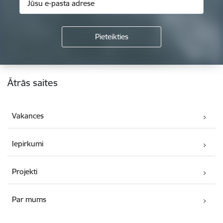
Kājene
Ātrās saites
Vakances
Iepirkumi
Projekti
Par mums