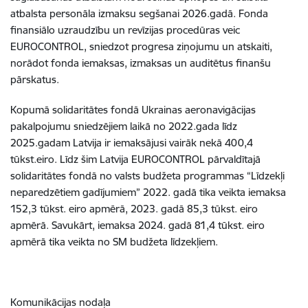
atbalsta personāla izmaksu segšanai 2026.gadā. Fonda
finansiālo uzraudzību un revīzijas procedūras veic
EUROCONTROL, sniedzot progresa ziņojumu un atskaiti,
norādot fonda iemaksas, izmaksas un auditētus finanšu
pārskatus.
Kopumā solidaritātes fondā Ukrainas aeronavigācijas
pakalpojumu sniedzējiem laikā no 2022.gada līdz
2025.gadam Latvija ir iemaksājusi vairāk nekā 400,4
tūkst.eiro. Līdz šim Latvija EUROCONTROL pārvaldītajā
solidaritātes fondā no valsts budžeta programmas “Līdzekļi
neparedzētiem gadījumiem” 2022. gadā tika veikta iemaksa
152,3 tūkst. eiro apmērā, 2023. gadā 85,3 tūkst. eiro
apmērā. Savukārt, iemaksa 2024. gadā 81,4 tūkst. eiro
apmērā tika veikta no SM budžeta līdzekļiem.
Komunikācijas nodaļa