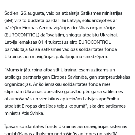
Šodien, 26.augustā, valdība atbalstīja Satiksmes ministrijas
(SM) virzīto budžeta pārdali, lai Latvija, solidarizējoties ar
pārējām Eiropas Aeronavigācijas drošības organizācijas
(EUROCONTROL) dalībvalstīm, sniegtu atbalstu Ukrainai.
Latvija iemaksās 81,4 tūkstošus eiro EUROCONTROL
pārvaldītajā Gaisa satiksmes vadības solidaritātes fondā
Ukrainas aeronavigācijas pakalpojumu sniedzējiem.
“Mums ir jāturpina atbalstīt Ukraina, esam uzticams un
atbildīgs partneris gan Eiropas Savienībā, gan starptautiskajās
organizācijās. Ar šo iemaksu solidaritātes fondā mēs
stiprinām Ukrainas operatīvo gatavību pēc gaisa satiksmes
atjaunošanās un vienlaikus apliecinām Latvijas apņēmību
atbalstīt Eiropas drošības telpu kopumā”, skaidro satiksmes
ministrs Atis Švinka.
Īpašais solidaritātes fonds Ukrainas aeronavigācijas sistēmas
saglabāšanas atbalstam nodrošinās apkopes un saistītā