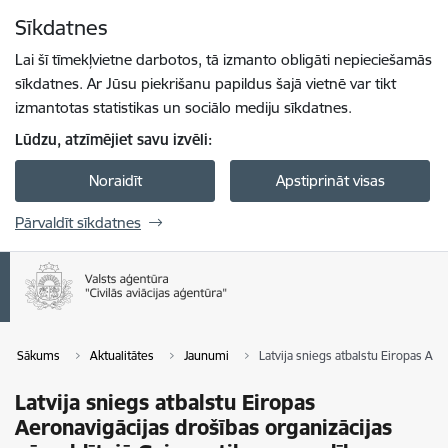
Pāriet uz lapas saturu
Sīkdatnes
Spied
lai meklētu
Enter
Lai šī tīmekļvietne darbotos, tā izmanto obligāti nepieciešamās
sīkdatnes. Ar Jūsu piekrišanu papildus šajā vietnē var tikt
izmantotas statistikas un sociālo mediju sīkdatnes.
Lūdzu, atzīmējiet savu izvēli:
Noraidīt
Apstiprināt visas
Pārvaldīt sīkdatnes
Sākums
Aktualitātes
Jaunumi
Latvija sniegs atbalstu Eiropas Ae
Latvija sniegs atbalstu Eiropas
Aeronavigācijas drošības organizācijas