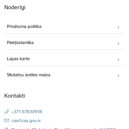
Noderīgi
Privātuma politika
Piekļūstamība
Lapas karte
Sīkdatņu izvēles maiņa
Kontakti
+371 67830936
E-pasts:
caa@caa.gov.lv