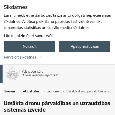
Pāriet uz lapas saturu
Sīkdatnes
Spied
lai meklētu
Enter
Lai šī tīmekļvietne darbotos, tā izmanto obligāti nepieciešamās
sīkdatnes. Ar Jūsu piekrišanu papildus šajā vietnē var tikt
izmantotas statistikas un sociālo mediju sīkdatnes.
Lūdzu, atzīmējiet savu izvēli:
Noraidīt
Apstiprināt visas
Pārvaldīt sīkdatnes
Sākums
Aktualitātes
Jaunumi
Uzsākta dronu pārvaldības un uzra
Uzsākta dronu pārvaldības un uzraudzības
sistēmas izveide