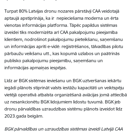
Turpat 80% Latvijas dronu nozares pārstāvji CAA veidotajā
aptaujā apstiprināja, ka ir nepieciešama moderna un ērta
vienotas informācijas platforma. Tāpēc papildus sistēmas
izveidei tiks modernizēta arī CAA pakalpojumu pieejamība
klientiem, nodrošinot pakalpojumu pieteikšanu, saņemšanu
un informācijas apriti e-vidē: reģistrēšanos, tālvadības pilotu
pārbaužu veikšanu utt., kas kopumā uzlabos un paātrinās
publisko pakalpojumu pieejamību, saņemšanu un
informācijas apmaiņas iespējas.
Līdz ar BGK sistēmas ieviešanu un BGK uztveršanas iekārtu
iegādi plānots stiprināt valsts iestāžu kapacitāti un veiktspēju
vietējā operatīvā atbalsta organizēšanā aviācijas jomā attiecībā
uz nesankcionētu BGK lidojumiem lidostu tuvumā. BGK jeb
dronu pārvaldības uzraudzības sistēmu plānots izveidot līdz
2023.gada beigām.
BGK pārvaldības un uzraudzības sistēmas izveidi Latvijā CAA