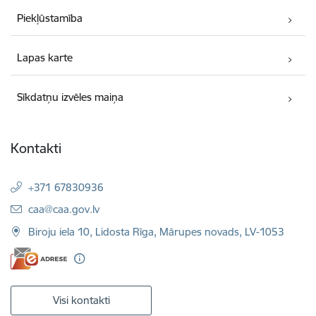
Piekļūstamība
Lapas karte
Sīkdatņu izvēles maiņa
Kontakti
+371 67830936
E-pasts:
caa@caa.gov.lv
Biroju iela 10, Lidosta Rīga, Mārupes novads, LV-1053
Visi kontakti