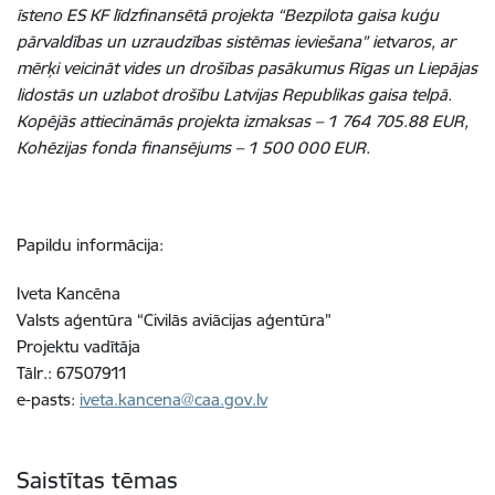
īsteno ES KF līdzfinansētā projekta “Bezpilota gaisa kuģu
pārvaldības un uzraudzības sistēmas ieviešana” ietvaros, ar
mērķi veicināt vides un drošības pasākumus Rīgas un Liepājas
lidostās un uzlabot drošību Latvijas Republikas gaisa telpā.
Kopējās attiecināmās projekta izmaksas – 1 764 705.88 EUR,
Kohēzijas fonda finansējums – 1 500 000 EUR.
Papildu informācija:
Iveta Kancēna
Valsts aģentūra “Civilās aviācijas aģentūra”
Projektu vadītāja
Tālr.: 67507911
e-pasts:
iveta.kancena@caa.gov.lv
Saistītas tēmas