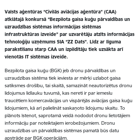
Valsts aģentūras “Civilās aviācijas aģentūra” (CAA)
atklātajā konkursā “Bezpilota gaisa kuģu pārvaldības un
uzraudzības sistēmas informācijas sistēmas
infrastruktūras izveide” par uzvarētāju atzīts informācijas
tehnoloģiju uzņēmums SIA “ZZ Dats”. Līdz ar līguma
parakstīšanu starp CAA un izpildītāju tiek uzsākta arī
vienotās IT sistēmas izveide.
Bezpilota gaisa kuģu (BGK) jeb dronu pārvaldības un
uzraudzības sistēma tiek ieviesta ar mērķi uzlabot gaisa
satiksmes drošību, tai skaitā, samazināt neautorizētus dronu
lidojumus lidlauku tuvumā, kas nereti ir par iemeslu
traucētiem komercaviācijas un vispārējās aviācijas gaisa kuģu
lidojumiem, kā arī palielināt saskaņoto lidojumu skaitu. To
plānots īstenot, saprotamā veidā nododot dronu lietotājiem
informāciju par noteiktajiem ierobežojumiem. Dronu
uzraudzības un pārvaldības sistēmas pamatā būs datu
apstrāde par BGK operācijām.