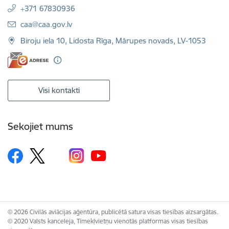
+371 67830936
E-pasts:
caa@caa.gov.lv
Biroju iela 10, Lidosta Rīga, Mārupes novads, LV-1053
Visi kontakti
Sekojiet mums
© 2026 Civilās aviācijas aģentūra, publicētā satura visas tiesības aizsargātas.
© 2020 Valsts kanceleja, Tīmekļvietņu vienotās platformas visas tiesības