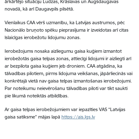
ārkārtējo situāciju Ludzas, Krāslavas un Augšdaugavas
novadā, kā arī Daugavpils pilsētā.
Vienlaikus CAA vērš uzmanību, ka Latvijas austrumos, pēc
Nacionālo bruņoto spēku pieprasījuma ir izveidotas arī citas
īslaicīgas ierobežotu lidojumu zonas.
Ierobežojums nosaka aizliegumu gaisa kuģiem izmantot
ierobežotās gaisa telpas zonas, attiecīgi lidojumi ir aizliegti arī
ar bezpilota gaisa kuģiem jeb droniem. CAA atgādina, ka
tālvadības pilotiem, pirms lidojuma veikšanas, jāpārliecinās vai
konkrētajā vietā nav gaisa telpas izmantošanas ierobežojumi.
Par noteikumu neievērošanu tālvadības piloti var tikt saukti
pie likumā noteiktās atbildības.
Ar gaisa telpas ierobežojumiem var iepazīties VAS “Latvijas
gaisa satiksme” mājas lapā
https://ais.lgs.lv