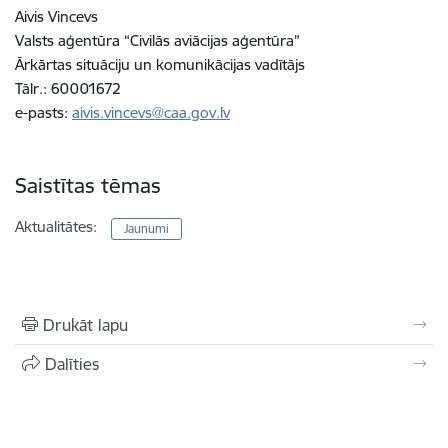
Aivis Vincevs
Valsts aģentūra “Civilās aviācijas aģentūra”
Ārkārtas situāciju un komunikācijas vadītājs
Tālr.: 60001672
e-pasts:
aivis.vincevs@caa.gov.lv
Saistītas tēmas
Aktualitātes:
Jaunumi
Drukāt lapu
Dalīties