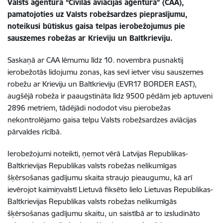
Valsts aģentūra “Civilās aviācijas aģentūra” (CAA),
pamatojoties uz Valsts robežsardzes pieprasījumu,
noteikusi būtiskus gaisa telpas ierobežojumus pie
sauszemes robežas ar Krieviju un Baltkrieviju.
Saskaņā ar CAA lēmumu līdz 10. novembra pusnaktij
ierobežotās lidojumu zonas, kas sevī ietver visu sauszemes
robežu ar Krieviju un Baltkrieviju (EVR17 BORDER EAST),
augšējā robeža ir paaugstināta līdz 9500 pēdām jeb aptuveni
2896 metriem, tādējādi nododot visu pierobežas
nekontrolējamo gaisa telpu Valsts robežsardzes aviācijas
pārvaldes rīcībā.
Ierobežojumi noteikti, ņemot vērā Latvijas Republikas-
Baltkrievijas Republikas valsts robežas nelikumīgas
šķērsošanas gadījumu skaita straujo pieaugumu, kā arī
ievērojot kaimiņvalstī Lietuvā fiksēto lielo Lietuvas Republikas-
Baltkrievijas Republikas valsts robežas nelikumīgās
šķērsošanas gadījumu skaitu, un saistībā ar to izsludināto