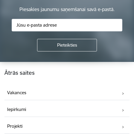
Piesakies jaunumu saņemšanai savā e-pastā.
Kājene
Ātrās saites
Vakances
Iepirkumi
Projekti