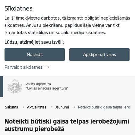
Pāriet uz lapas saturu
Sīkdatnes
Spied
lai meklētu
Enter
Lai šī tīmekļvietne darbotos, tā izmanto obligāti nepieciešamās
sīkdatnes. Ar Jūsu piekrišanu papildus šajā vietnē var tikt
izmantotas statistikas un sociālo mediju sīkdatnes.
Lūdzu, atzīmējiet savu izvēli:
Noraidīt
Apstiprināt visas
Pārvaldīt sīkdatnes
Sākums
Aktualitātes
Jaunumi
Noteikti būtiski gaisa telpas iero
Noteikti būtiski gaisa telpas ierobežojumi
austrumu pierobežā