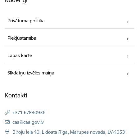
Privātuma politika
Piekļūstamība
Lapas karte
Sīkdatņu izvēles maiņa
Kontakti
+371 67830936
E-pasts:
caa@caa.gov.lv
Biroju iela 10, Lidosta Rīga, Mārupes novads, LV-1053