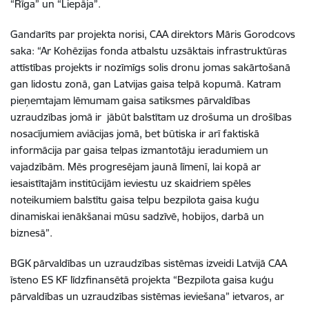
“Rīga” un “Liepāja”.
Gandarīts par projekta norisi, CAA direktors Māris Gorodcovs
saka: “Ar Kohēzijas fonda atbalstu uzsāktais infrastruktūras
attīstības projekts ir nozīmīgs solis dronu jomas sakārtošanā
gan lidostu zonā, gan Latvijas gaisa telpā kopumā. Katram
pieņemtajam lēmumam gaisa satiksmes pārvaldības
uzraudzības jomā ir jābūt balstītam uz drošuma un drošības
nosacījumiem aviācijas jomā, bet būtiska ir arī faktiskā
informācija par gaisa telpas izmantotāju ieradumiem un
vajadzībām. Mēs progresējam jaunā līmenī, lai kopā ar
iesaistītajām institūcijām ieviestu uz skaidriem spēles
noteikumiem balstītu gaisa telpu bezpilota gaisa kuģu
dinamiskai ienākšanai mūsu sadzīvē, hobijos, darbā un
biznesā”.
BGK pārvaldības un uzraudzības sistēmas izveidi Latvijā CAA
īsteno ES KF līdzfinansētā projekta “Bezpilota gaisa kuģu
pārvaldības un uzraudzības sistēmas ieviešana” ietvaros, ar