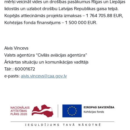
mērķi veicināt vides un drošības pasākumus Rīgas un Liepājas
lidostās un uzlabot drošību Latvijas Republikas gaisa telpā.
Kopējās attiecināmās projekta izmaksas – 1 764 705.88 EUR,
Kohēzijas fonda finansējums – 1 500 000 EUR.
Aivis Vincevs
Valsts aģentūra “Civilās aviācijas aģentūra”
Ārkārtas situāciju un komunikācijas vadītājs
Tālr.: 60001672
e-pasts:
aivis.vincevs@caa.gov.lv