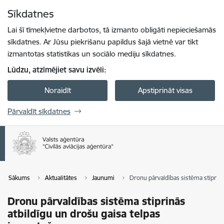
Pāriet uz lapas saturu
Sīkdatnes
Spied
lai meklētu
Enter
Lai šī tīmekļvietne darbotos, tā izmanto obligāti nepieciešamās
sīkdatnes. Ar Jūsu piekrišanu papildus šajā vietnē var tikt
izmantotas statistikas un sociālo mediju sīkdatnes.
Lūdzu, atzīmējiet savu izvēli:
Noraidīt
Apstiprināt visas
Pārvaldīt sīkdatnes
Sākums
Aktualitātes
Jaunumi
Dronu pārvaldības sistēma stiprinā
Dronu pārvaldības sistēma stiprinās
atbildīgu un drošu gaisa telpas