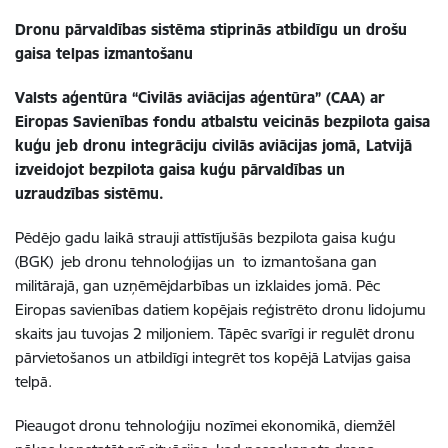
Dronu pārvaldības sistēma stiprinās atbildīgu un drošu
gaisa telpas izmantošanu
Valsts aģentūra “Civilās aviācijas aģentūra” (CAA) ar
Eiropas Savienības fondu atbalstu veicinās bezpilota gaisa
kuģu jeb dronu integrāciju civilās aviācijas jomā, Latvijā
izveidojot bezpilota gaisa kuģu pārvaldības un
uzraudzības sistēmu.
Pēdējo gadu laikā strauji attīstījušās bezpilota gaisa kuģu
(BGK) jeb dronu tehnoloģijas un to izmantošana gan
militārajā, gan uzņēmējdarbības un izklaides jomā. Pēc
Eiropas savienības datiem kopējais reģistrēto dronu lidojumu
skaits jau tuvojas 2 miljoniem. Tāpēc svarīgi ir regulēt dronu
pārvietošanos un atbildīgi integrēt tos kopējā Latvijas gaisa
telpā.
Pieaugot dronu tehnoloģiju nozīmei ekonomikā, diemžēl