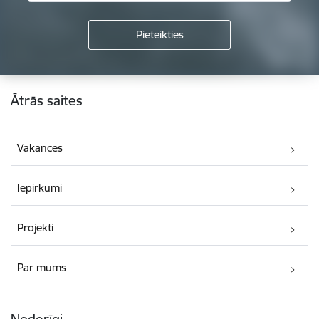
Kājene
Ātrās saites
Vakances
Iepirkumi
Projekti
Par mums
Noderīgi