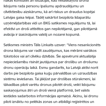
nākas konstatēt arī situācijas, kad nesaskaņots drona
lidojums rada personu īpašumu apdraudējumu un
cilvēktiesību aizskārumu, kā arī riskus un draudus kopējai
Latvijas gaisa telpai. Tādēļ sakārtot bezpilota lidaparātu
uzņēmējdarbības vidi un BKG satiksmes regulējumu tā, lai
efektīvi un droši attīstītos gan nepilotējamā, gan pilotējamā
aviācija ir izaicinājums valstij un nozarei kopumā.
Satiksmes ministrs Tālis Linkaits uzsver: “Viens nesankcionēts
drona lidojums var radīt zaudējumus, kas mērāmi vairākos
tūkstošos vai arī cilvēku dzīvībās. Šie apsvērumi aktualizēja
nepieciešamību risināt jautājumus par drošību un drošumu
dronu operāciju laikā. Esmu gandarīts, ka Latvijā aktīvi norit
darbs pie bezpilota gaisa kuģu pārvaldības un uzraudzības
sistēmu ieviešanas. Tai jākļūst par drošības stūrakmeni, lai
tālvadības piloti varētu dronus pilotēt droši, veikt lidojumu
saskaņojumus ātri un droši vienā platformā, bet valsts
iestādes sadarbotos informācijas apmaiņā. Aicinu, lai dronu
piloti iznāktu no pelēkās zonas un atbildīgi reģistrētos un