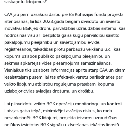
saskaņotu lidojumus!”
CAA jau pērn uzsākusi darbu pie ES Kohēzijas fonda projekta
īstenošanas, lai līdz 2023.gada beigām izveidotu un ieviestu
inovatīvu BGK jeb dronu pārvaldības uzraudzības sistēmu, kas
nodrošinās visu ar bezpilota gaisa kuģu pārvaldību saistīto
pakalpojumu pieejamību un savietojamību e-vidē:
reģistrēšanos, tālvadības pilotu pārbaužu veikšanu u.c., kas
kopumā uzlabos publisko pakalpojumu pieejamību un
sekmēs apkārtējās vides piesārņojuma samazināšanos.
Vienlaikus tiks uzlabota informācijas aprite starp CAA un citām
iesaistītajām pusēm, lai tās efektīvāk varētu pārliecināties par
veikto lidojumu atbilstību regulējuma prasībām, kopumā
uzlabojot civilās aviācijas drošumu un drošību.
Lai pilnveidotu veikto BGK operāciju monitoringu un kontroli
Latvijas gaisa telpā, minimizējot aviācijas riskus, ko rada
nesankcionēti BGK lidojumi, projekta ietvaros uzraudzības
nolūkos izvietotas BGK signālu uztveršanas iekārtas lidostā