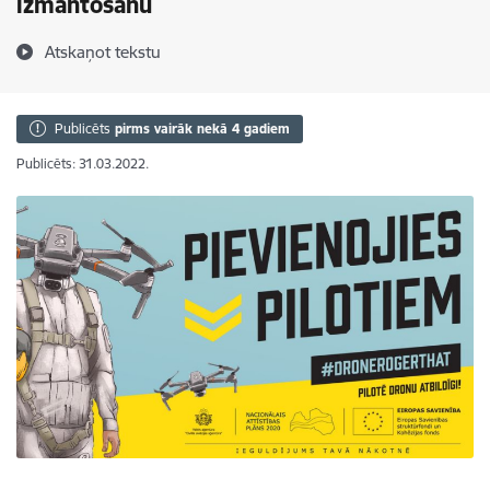
izmantošanu
Atskaņot tekstu
Publicēts
pirms vairāk nekā 4 gadiem
Publicēts: 31.03.2022.