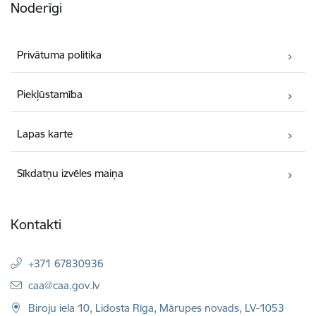
Noderīgi
Privātuma politika
Piekļūstamība
Lapas karte
Sīkdatņu izvēles maiņa
Kontakti
+371 67830936
E-pasts:
caa@caa.gov.lv
Biroju iela 10, Lidosta Rīga, Mārupes novads, LV-1053