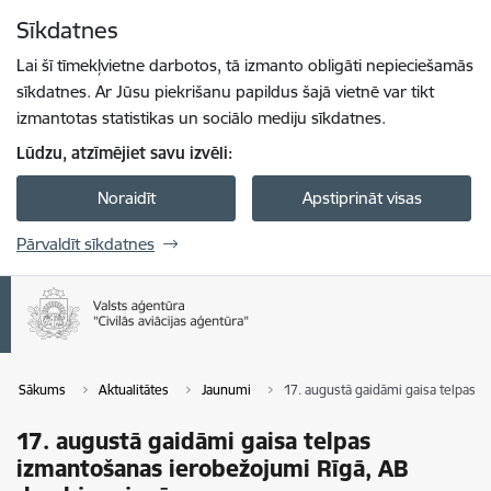
Pāriet uz lapas saturu
Sīkdatnes
Spied
lai meklētu
Enter
Lai šī tīmekļvietne darbotos, tā izmanto obligāti nepieciešamās
sīkdatnes. Ar Jūsu piekrišanu papildus šajā vietnē var tikt
izmantotas statistikas un sociālo mediju sīkdatnes.
Lūdzu, atzīmējiet savu izvēli:
Noraidīt
Apstiprināt visas
Pārvaldīt sīkdatnes
Sākums
Aktualitātes
Jaunumi
17. augustā gaidāmi gaisa telpas 
17. augustā gaidāmi gaisa telpas
izmantošanas ierobežojumi Rīgā, AB