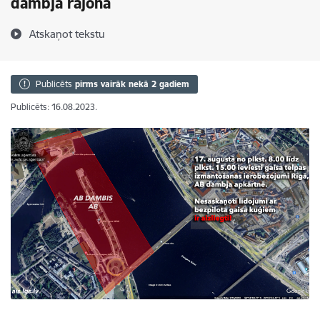
dambja rajonā
Atskaņot tekstu
Publicēts
pirms vairāk nekā 2 gadiem
Publicēts: 16.08.2023.