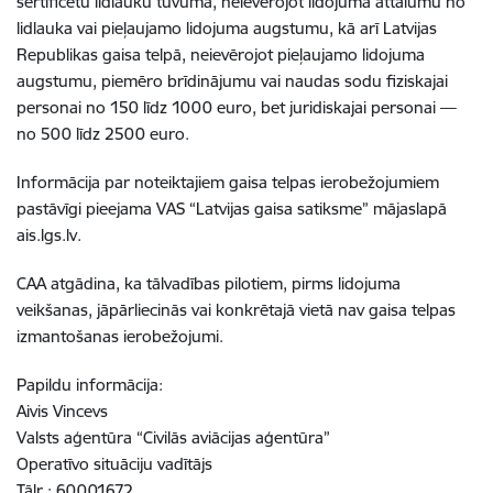
sertificētu lidlauku tuvumā, neievērojot lidojuma attālumu no
lidlauka vai pieļaujamo lidojuma augstumu, kā arī Latvijas
Republikas gaisa telpā, neievērojot pieļaujamo lidojuma
augstumu, piemēro brīdinājumu vai naudas sodu fiziskajai
personai no 150 līdz 1000 euro, bet juridiskajai personai —
no 500 līdz 2500 euro.
Informācija par noteiktajiem gaisa telpas ierobežojumiem
pastāvīgi pieejama VAS “Latvijas gaisa satiksme” mājaslapā
ais.lgs.lv.
CAA atgādina, ka tālvadības pilotiem, pirms lidojuma
veikšanas, jāpārliecinās vai konkrētajā vietā nav gaisa telpas
izmantošanas ierobežojumi.
Papildu informācija:
Aivis Vincevs
Valsts aģentūra “Civilās aviācijas aģentūra”
Operatīvo situāciju vadītājs
Tālr.: 60001672