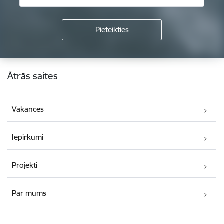
Kājene
Ātrās saites
Vakances
Iepirkumi
Projekti
Par mums