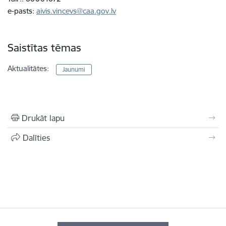
e-pasts:
aivis.vincevs@caa.gov.lv
Saistītas tēmas
Aktualitātes:
Jaunumi
Drukāt lapu
Dalīties