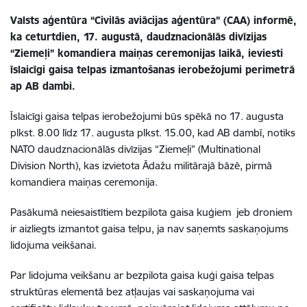
Valsts aģentūra “Civilās aviācijas aģentūra” (CAA) informē,
ka ceturtdien, 17. augustā, daudznacionālās divīzijas
“Ziemeļi” komandiera maiņas ceremonijas laikā, ieviesti
īslaicīgi gaisa telpas izmantošanas ierobežojumi perimetrā
ap AB dambi.
Īslaicīgi gaisa telpas ierobežojumi būs spēkā no 17. augusta
plkst. 8.00 līdz 17. augusta plkst. 15.00, kad AB dambī, notiks
NATO daudznacionālās divīzijas “Ziemeļi” (Multinational
Division North), kas izvietota Ādažu militārajā bāzē, pirmā
komandiera maiņas ceremonija.
Pasākumā neiesaistītiem bezpilota gaisa kuģiem jeb droniem
ir aizliegts izmantot gaisa telpu, ja nav saņemts saskaņojums
lidojuma veikšanai.
Par lidojuma veikšanu ar bezpilota gaisa kuģi gaisa telpas
struktūras elementā bez atļaujas vai saskaņojuma vai