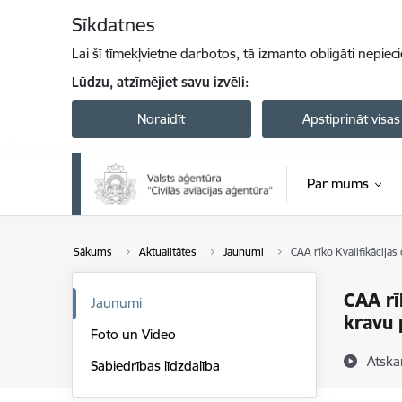
Pāriet uz lapas saturu
Sīkdatnes
Lai šī tīmekļvietne darbotos, tā izmanto obligāti nepiec
Lūdzu, atzīmējiet savu izvēli:
Noraidīt
Apstiprināt visas
Par mums
Sākums
Aktualitātes
Jaunumi
CAA rīko Kvalifikācija
CAA rī
Jaunumi
kravu 
Foto un Video
Atska
Sabiedrības līdzdalība