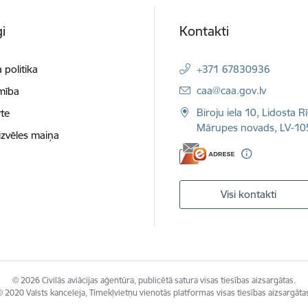
i
Kontakti
 politika
+371 67830936
E-pasts:
caa@caa.gov.lv
mība
Biroju iela 10, Lidosta R
te
Mārupes novads, LV-10
izvēles maiņa
Visi kontakti
© 2026 Civilās aviācijas aģentūra, publicētā satura visas tiesības aizsargātas.
 2020 Valsts kanceleja, Tīmekļvietņu vienotās platformas visas tiesības aizsargāta