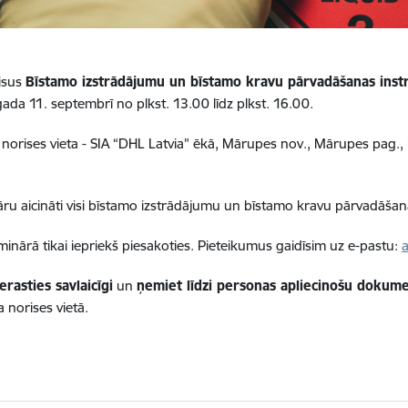
isus
Bīstamo izstrādājumu un bīstamo kravu pārvadāšanas ins
 gada 11. septembrī no plkst. 13.00 līdz plkst. 16.00.
norises vieta - SIA “DHL Latvia” ēkā, Mārupes nov., Mārupes pag.,
ru aicināti visi bīstamo izstrādājumu un bīstamo kravu pārvadāšana
minārā tikai iepriekš piesakoties. Pieteikumus gaidīsim uz e-pastu:
a
rasties savlaicīgi
un
ņemiet līdzi personas apliecinošu dokum
norises vietā.