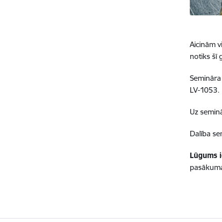
Aicinām v
notiks šī
Semināra 
LV-1053.
Uz seminā
Dalība se
Lūgums ie
pasākuma 