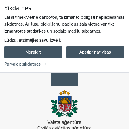
Pāriet uz lapas saturu
Sīkdatnes
Spied
lai meklētu
Enter
Lai šī tīmekļvietne darbotos, tā izmanto obligāti nepieciešamās
sīkdatnes. Ar Jūsu piekrišanu papildus šajā vietnē var tikt
izmantotas statistikas un sociālo mediju sīkdatnes.
Lūdzu, atzīmējiet savu izvēli:
Noraidīt
Apstiprināt visas
Pārvaldīt sīkdatnes
Civilās aviācijas aģentūra