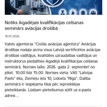
Notiks ikgadējais kvalifikācijas celšanas
seminārs aviācijas drošībā
16.07.2026.
Valsts aģentūras “Civilās aviācijas aģentūra” Aviācijas
drošības nodaļa aicina visus Latvijā sertificētos aviācijas
drošības vadītājus, kvalitātes uzraudzības vadītājus un
instruktorus piedalīties ikgadējā kvalifikācijas celšanas
seminārā. Norises laiks: 2026. gada 2. septembrī no
plkst. 10:00 līdz 15:00. Norises vieta: VAS “Latvijas
Pasts” ēka, Ziemeļu iela 10, Lidosta “Rīga”. Dalība
seminārā ir iespējama tikai pēc iepriekšējas
pieteikšanās. Lūdzam pieteikumus sūtīt uz e-pasta
adresi…