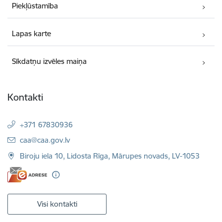
Piekļūstamība
Lapas karte
Sīkdatņu izvēles maiņa
Kontakti
+371 67830936
E-pasts:
caa@caa.gov.lv
Biroju iela 10, Lidosta Rīga, Mārupes novads, LV-1053
Visi kontakti