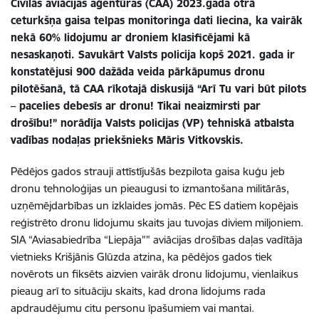
Civilās aviācijas aģentūras (CAA) 2023.gada otrā
ceturkšņa gaisa telpas monitoringa dati liecina, ka vairāk
nekā 60% lidojumu ar droniem klasificējami kā
nesaskaņoti. Savukārt Valsts policija kopš 2021. gada ir
konstatējusi 900 dažāda veida pārkāpumus dronu
pilotēšanā, tā CAA rīkotajā diskusijā “Arī Tu vari būt pilots
– pacelies debesīs ar dronu! Tikai neaizmirsti par
drošību!” norādīja Valsts policijas (VP) tehniskā atbalsta
vadības nodaļas priekšnieks Māris Vitkovskis.
Pēdējos gados strauji attīstījušās bezpilota gaisa kuģu jeb
dronu tehnoloģijas un pieaugusi to izmantošana militārās,
uzņēmējdarbības un izklaides jomās. Pēc ES datiem kopējais
reģistrēto dronu lidojumu skaits jau tuvojas diviem miljoniem.
SIA “Aviasabiedrība “Liepāja”” aviācijas drošības daļas vadītāja
vietnieks Krišjānis Glūzda atzina, ka pēdējos gados tiek
novērots un fiksēts aizvien vairāk dronu lidojumu, vienlaikus
pieaug arī to situāciju skaits, kad drona lidojums rada
apdraudējumu citu personu īpašumiem vai mantai.