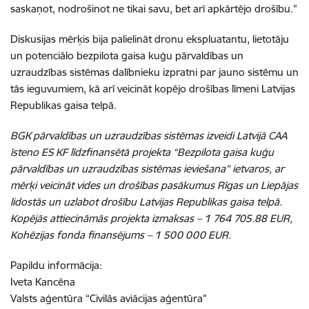
saskaņot, nodrošinot ne tikai savu, bet arī apkārtējo drošību.”
Diskusijas mērķis bija palielināt dronu ekspluatantu, lietotāju
un potenciālo bezpilota gaisa kuģu pārvaldības un
uzraudzības sistēmas dalībnieku izpratni par jauno sistēmu un
tās ieguvumiem, kā arī veicināt kopējo drošības līmeni Latvijas
Republikas gaisa telpā.
BGK pārvaldības un uzraudzības sistēmas izveidi Latvijā CAA
īsteno ES KF līdzfinansētā projekta “Bezpilota gaisa kuģu
pārvaldības un uzraudzības sistēmas ieviešana” ietvaros, ar
mērķi veicināt vides un drošības pasākumus Rīgas un Liepājas
lidostās un uzlabot drošību Latvijas Republikas gaisa telpā.
Kopējās attiecināmās projekta izmaksas – 1 764 705.88 EUR,
Kohēzijas fonda finansējums – 1 500 000 EUR.
Papildu informācija:
Iveta Kancēna
Valsts aģentūra “Civilās aviācijas aģentūra”