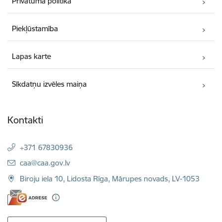
Privātuma politika
Piekļūstamība
Lapas karte
Sīkdatņu izvēles maiņa
Kontakti
+371 67830936
E-pasts:
caa@caa.gov.lv
Biroju iela 10, Lidosta Rīga, Mārupes novads, LV-1053