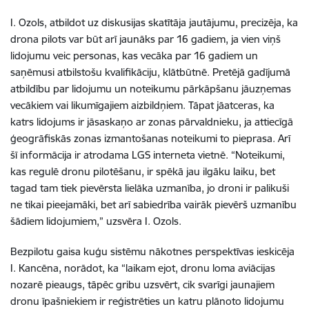
I. Ozols, atbildot uz diskusijas skatītāja jautājumu, precizēja, ka
drona pilots var būt arī jaunāks par 16 gadiem, ja vien viņš
lidojumu veic personas, kas vecāka par 16 gadiem un
saņēmusi atbilstošu kvalifikāciju, klātbūtnē. Pretējā gadījumā
atbildību par lidojumu un noteikumu pārkāpšanu jāuzņemas
vecākiem vai likumīgajiem aizbildņiem. Tāpat jāatceras, ka
katrs lidojums ir jāsaskaņo ar zonas pārvaldnieku, ja attiecīgā
ģeogrāfiskās zonas izmantošanas noteikumi to pieprasa. Arī
šī informācija ir atrodama LGS interneta vietnē. “Noteikumi,
kas regulē dronu pilotēšanu, ir spēkā jau ilgāku laiku, bet
tagad tam tiek pievērsta lielāka uzmanība, jo droni ir palikuši
ne tikai pieejamāki, bet arī sabiedrība vairāk pievērš uzmanību
šādiem lidojumiem,” uzsvēra I. Ozols.
Bezpilotu gaisa kuģu sistēmu nākotnes perspektīvas ieskicēja
I. Kancēna, norādot, ka “laikam ejot, dronu loma aviācijas
nozarē pieaugs, tāpēc gribu uzsvērt, cik svarīgi jaunajiem
dronu īpašniekiem ir reģistrēties un katru plānoto lidojumu