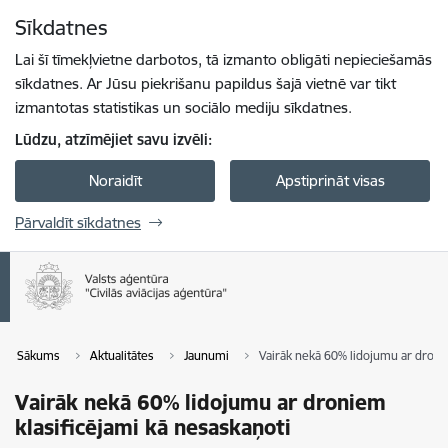
Pāriet uz lapas saturu
Sīkdatnes
Spied
lai meklētu
Enter
Lai šī tīmekļvietne darbotos, tā izmanto obligāti nepieciešamās
sīkdatnes. Ar Jūsu piekrišanu papildus šajā vietnē var tikt
izmantotas statistikas un sociālo mediju sīkdatnes.
Lūdzu, atzīmējiet savu izvēli:
Noraidīt
Apstiprināt visas
Pārvaldīt sīkdatnes
Sākums
Aktualitātes
Jaunumi
Vairāk nekā 60% lidojumu ar droni
Vairāk nekā 60% lidojumu ar droniem
klasificējami kā nesaskaņoti