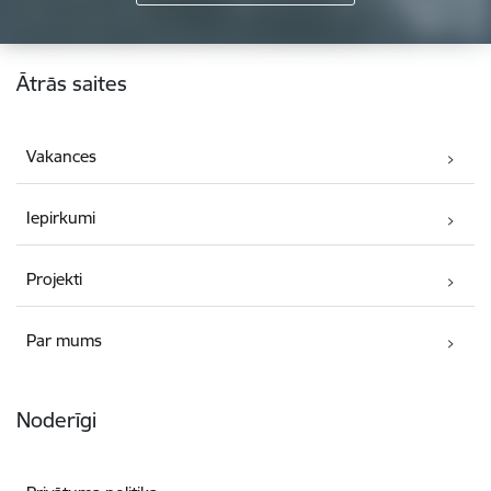
Kājene
Ātrās saites
Vakances
Iepirkumi
Projekti
Par mums
Noderīgi