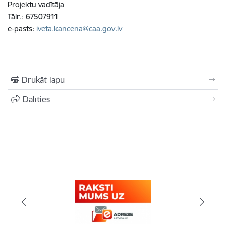
Projektu vadītāja
Tālr.: 67507911
e-pasts:
iveta.kancena@caa.gov.lv
Drukāt lapu
Dalīties