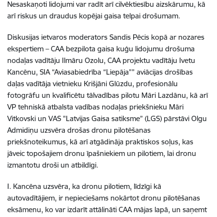
Nesaskaņoti lidojumi var radīt arī cilvēktiesību aizskārumu, kā
arī riskus un draudus kopējai gaisa telpai drošumam.
Diskusijas ietvaros moderators Sandis Pēcis kopā ar nozares
ekspertiem – CAA bezpilota gaisa kuģu lidojumu drošuma
nodaļas vadītāju Ilmāru Ozolu, CAA projektu vadītāju Ivetu
Kancēnu, SIA “Aviasabiedrība “Liepāja”” aviācijas drošības
daļas vadītāja vietnieku Krišjāni Glūzdu, profesionālu
fotogrāfu un kvalificētu tālvadības pilotu Māri Lazdānu, kā arī
VP tehniskā atbalsta vadības nodaļas priekšnieku Māri
Vitkovski un VAS "Latvijas Gaisa satiksme” (LGS) pārstāvi Olgu
Admidiņu uzsvēra drošas dronu pilotēšanas
priekšnoteikumus, kā arī atgādināja praktiskos soļus, kas
jāveic topošajiem dronu īpašniekiem un pilotiem, lai dronu
izmantotu droši un atbildīgi.
I. Kancēna uzsvēra, ka dronu pilotiem, līdzīgi kā
autovadītājiem, ir nepieciešams nokārtot dronu pilotēšanas
eksāmenu, ko var izdarīt attālināti CAA mājas lapā, un saņemt