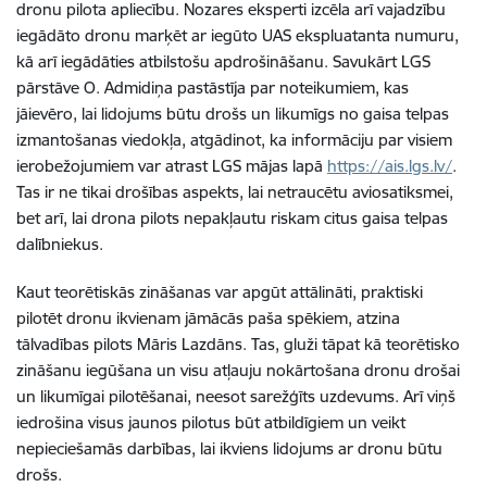
dronu pilota apliecību. Nozares eksperti izcēla arī vajadzību
iegādāto dronu marķēt ar iegūto UAS ekspluatanta numuru,
kā arī iegādāties atbilstošu apdrošināšanu. Savukārt LGS
pārstāve O. Admidiņa pastāstīja par noteikumiem, kas
jāievēro, lai lidojums būtu drošs un likumīgs no gaisa telpas
izmantošanas viedokļa, atgādinot, ka informāciju par visiem
ierobežojumiem var atrast LGS mājas lapā
https://ais.lgs.lv/
.
Tas ir ne tikai drošības aspekts, lai netraucētu aviosatiksmei,
bet arī, lai drona pilots nepakļautu riskam citus gaisa telpas
dalībniekus.
Kaut teorētiskās zināšanas var apgūt attālināti, praktiski
pilotēt dronu ikvienam jāmācās paša spēkiem, atzina
tālvadības pilots Māris Lazdāns. Tas, gluži tāpat kā teorētisko
zināšanu iegūšana un visu atļauju nokārtošana dronu drošai
un likumīgai pilotēšanai, neesot sarežģīts uzdevums. Arī viņš
iedrošina visus jaunos pilotus būt atbildīgiem un veikt
nepieciešamās darbības, lai ikviens lidojums ar dronu būtu
drošs.