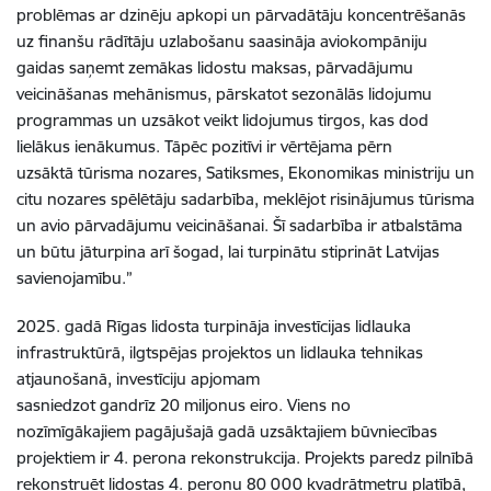
problēmas ar dzinēju apkopi un pārvadātāju koncentrēšanās
uz finanšu rādītāju uzlabošanu saasināja aviokompāniju
gaidas saņemt zemākas lidostu maksas, pārvadājumu
veicināšanas mehānismus, pārskatot sezonālās lidojumu
programmas un uzsākot veikt lidojumus tirgos, kas dod
lielākus ienākumus. Tāpēc pozitīvi ir vērtējama pērn
uzsāktā tūrisma nozares, Satiksmes, Ekonomikas ministriju un
citu nozares spēlētāju sadarbība, meklējot risinājumus tūrisma
un avio pārvadājumu veicināšanai. Šī sadarbība ir atbalstāma
un būtu jāturpina arī šogad, lai turpinātu stiprināt Latvijas
savienojamību.”
2025. gadā Rīgas lidosta turpināja investīcijas lidlauka
infrastruktūrā, ilgtspējas projektos un lidlauka tehnikas
atjaunošanā, investīciju apjomam
sasniedzot gandrīz 20 miljonus eiro. Viens no
nozīmīgākajiem pagājušajā gadā uzsāktajiem būvniecības
projektiem ir 4. perona rekonstrukcija. Projekts paredz pilnībā
rekonstruēt lidostas 4. peronu 80 000 kvadrātmetru platībā,