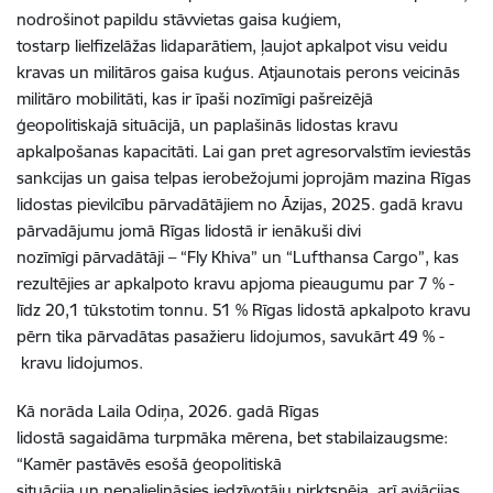
nodrošinot papildu stāvvietas gaisa kuģiem,
tostarp lielfizelāžas lidaparātiem, ļaujot apkalpot visu veidu
kravas un militāros gaisa kuģus. Atjaunotais perons veicinās
militāro mobilitāti, kas ir īpaši nozīmīgi pašreizējā
ģeopolitiskajā situācijā, un paplašinās lidostas kravu
apkalpošanas kapacitāti. Lai gan pret agresorvalstīm ieviestās
sankcijas un gaisa telpas ierobežojumi joprojām mazina Rīgas
lidostas pievilcību pārvadātājiem no Āzijas, 2025. gadā kravu
pārvadājumu jomā Rīgas lidostā ir ienākuši divi
nozīmīgi pārvadātāji – “Fly Khiva” un “Lufthansa Cargo”, kas
rezultējies ar apkalpoto kravu apjoma pieaugumu par 7 % -
līdz 20,1 tūkstotim tonnu. 51 % Rīgas lidostā apkalpoto kravu
pērn tika pārvadātas pasažieru lidojumos, savukārt 49 % -
kravu lidojumos.
Kā norāda Laila Odiņa, 2026. gadā Rīgas
lidostā sagaidāma turpmāka mērena, bet stabilaizaugsme:
“Kamēr pastāvēs esošā ģeopolitiskā
situācija un nepalielināsies iedzīvotāju pirktspēja, arī aviācijas