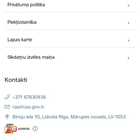
Privātuma politika
Piekļūstamība
Lapas karte
Sīkdatņu izvēles maiņa
Kontakti
+371 67830936
E-pasts:
caa@caa.gov.lv
Biroju iela 10, Lidosta Rīga, Mārupes novads, LV-1053