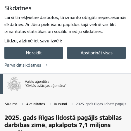
Pāriet uz lapas saturu
Sīkdatnes
Spied
lai meklētu
Enter
Lai šī tīmekļvietne darbotos, tā izmanto obligāti nepieciešamās
sīkdatnes. Ar Jūsu piekrišanu papildus šajā vietnē var tikt
izmantotas statistikas un sociālo mediju sīkdatnes.
Lūdzu, atzīmējiet savu izvēli:
Noraidīt
Apstiprināt visas
Pārvaldīt sīkdatnes
Sākums
Aktualitātes
Jaunumi
2025. gads Rīgas lidostā pagājis st
2025. gads Rīgas lidostā pagājis stabilas
darbības zīmē, apkalpots 7,1 miljons