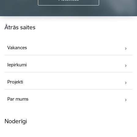
Kājene
Ātrās saites
Vakances
Iepirkumi
Projekti
Par mums
Noderīgi