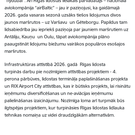
“flydubai”. Arī Rīgas lidostas lielākais pārvadātājs – nacionālā
aviokompānija “airBaltic” – jau ir paziņojusi, ka gaidāmajā
2026. gada vasaras sezonā uzsāks tiešos lidojumus divos
jaunos maršrutos – uz Varšavu un Gēteborgu. Papildus tam
lidsabiedrība jau iepriekš paziņoja par jauniem maršrutiem uz
Antāliju, Kauņu un Oulu, tāpat aviokompānija plāno
paaugstināt lidojumu biežumu vairākos populāros esošajos
maršrutos.
Infrastruktūras attīstībā 2026. gadā Rīgas lidosta
turpinās darbu pie nozīmīgiem attīstības projektiem - 4.
perona pārbūves, lidostas termināļa paplašināšanas projekta
un RIX Airport City attīstības, kas ir būtisks projekts, lai risinātu
ieņēmumu diversificēšanas un ne-aviācijas ieņēmumu
palielināšanas izaicinājumu. Nozīmīga loma arī turpmāk būs
ilgtspējas projektiem, kur turpināsies Rīgas lidostas lidlauka
tehnikas nomaiņa uz videi draudzīgākām alternatīvām.