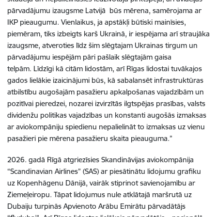
pārvadājumu izaugsme Latvijā būs mērena, samērojama ar
IKP pieaugumu. Vienlaikus, ja apstākļi būtiski mainīsies,
piemēram, tiks izbeigts karš Ukrainā, ir iespējama arī straujāka
izaugsme, atveroties līdz šim slēgtajam Ukrainas tirgum un
pārvadājumu iespējām pāri pašlaik slēgtajām gaisa
telpām. Līdzīgi kā citām lidostām, arī Rīgas lidostai tuvākajos
gados lielākie izaicinājumi būs, kā sabalansēt infrastruktūras
atbilstību augošajām pasažieru apkalpošanas vajadzībām un
pozitīvai pieredzei, nozarei izvirzītās ilgtspējas prasības, valsts
dividenžu politikas vajadzības un konstanti augošās izmaksas
ar aviokompāniju spiedienu nepalielināt to izmaksas uz vienu
pasažieri pie mērena pasažieru skaita pieauguma.”
2026. gadā Rīgā atgriezīsies Skandināvijas aviokompānija
“Scandinavian Airlines” (SAS) ar piesātinātu lidojumu grafiku
uz Kopenhāgenu Dānijā, vairāk stiprinot savienojamību ar
Ziemeļeiropu. Tāpat lidojumus nule atklātajā maršrutā uz
Dubaiju turpinās Apvienoto Arābu Emirātu pārvadātājs