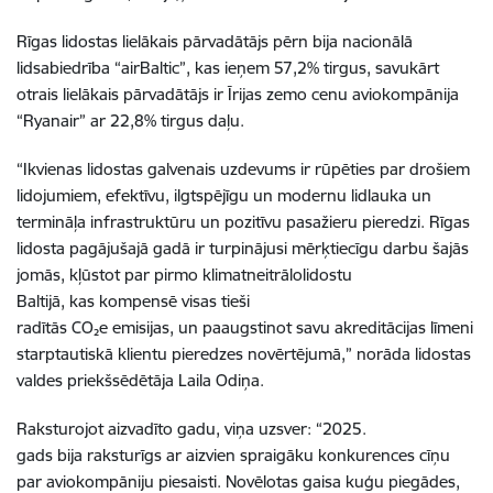
Rīgas lidostas lielākais pārvadātājs pērn bija nacionālā
lidsabiedrība “airBaltic”, kas ieņem 57,2% tirgus, savukārt
otrais lielākais pārvadātājs ir Īrijas zemo cenu aviokompānija
“Ryanair” ar 22,8% tirgus daļu.
“Ikvienas lidostas galvenais uzdevums ir rūpēties par drošiem
lidojumiem, efektīvu, ilgtspējīgu un modernu lidlauka un
termināļa infrastruktūru un pozitīvu pasažieru pieredzi. Rīgas
lidosta pagājušajā gadā ir turpinājusi mērķtiecīgu darbu šajās
jomās, kļūstot par pirmo klimatneitrālolidostu
Baltijā, kas kompensē visas tieši
radītās CO₂e emisijas, un paaugstinot savu akreditācijas līmeni
starptautiskā klientu pieredzes novērtējumā,” norāda lidostas
valdes priekšsēdētāja Laila Odiņa.
Raksturojot aizvadīto gadu, viņa uzsver: “2025.
gads bija raksturīgs ar aizvien spraigāku konkurences cīņu
par aviokompāniju piesaisti. Novēlotas gaisa kuģu piegādes,