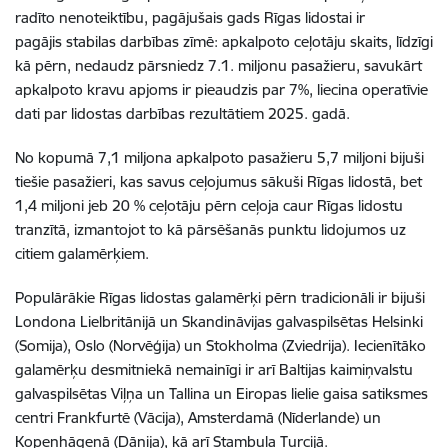
radīto nenoteiktību, pagājušais gads Rīgas lidostai ir
pagājis stabilas darbības zīmē: apkalpoto ceļotāju skaits, līdzīgi
kā pērn, nedaudz pārsniedz 7.1. miljonu pasažieru, savukārt
apkalpoto kravu apjoms ir pieaudzis par 7%, liecina operatīvie
dati par lidostas darbības rezultātiem 2025. gadā.
No kopumā 7,1 miljona apkalpoto pasažieru 5,7 miljoni bijuši
tiešie pasažieri, kas savus ceļojumus sākuši Rīgas lidostā, bet
1,4 miljoni jeb 20 % ceļotāju pērn ceļoja caur Rīgas lidostu
tranzītā, izmantojot to kā pārsēšanās punktu lidojumos uz
citiem galamērķiem.
Populārākie Rīgas lidostas galamērķi pērn tradicionāli ir bijuši
Londona Lielbritānijā un Skandināvijas galvaspilsētas Helsinki
(Somija), Oslo (Norvēģija) un Stokholma (Zviedrija). Iecienītāko
galamērķu desmitniekā nemainīgi ir arī Baltijas kaimiņvalstu
galvaspilsētas Viļņa un Tallina un Eiropas lielie gaisa satiksmes
centri Frankfurtē (Vācija), Amsterdamā (Nīderlande) un
Kopenhāgenā (Dānija), kā arī Stambula Turcijā.