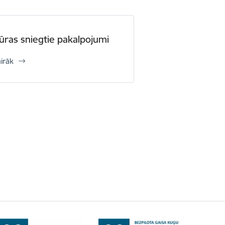
ūras sniegtie pakalpojumi
airāk