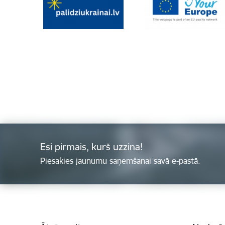
Esi pirmais, kurš uzzina!
Piesakies jaunumu saņemšanai savā e-pastā.
Kājene