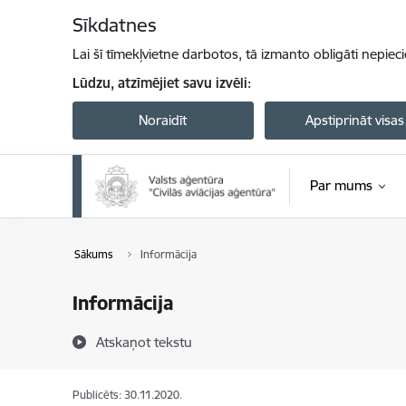
Pāriet uz lapas saturu
Sīkdatnes
Lai šī tīmekļvietne darbotos, tā izmanto obligāti nepiec
Lūdzu, atzīmējiet savu izvēli:
Noraidīt
Apstiprināt visas
Par mums
Sākums
Informācija
Informācija
Atskaņot tekstu
Publicēts: 30.11.2020.